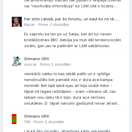
Ukrainu/Krieviju. Katram tak pašam ir iespēja izvērtēt
vai "neoficiāla informācija" ko LSM citē ir ticams...
Par dzīvi Latvijā, par šo forumu, un kaut ko no tā..... .
Racer ·
Pirms 2 stundām
Es saprotu ka tev po uz Salas, bet arī tur nesen
kristāldzidrais BBC dabūja pa muti dēļ tendenciozām
ziņām, gan jau te palēnām ar LSM sakārtosies.
Shimano GRX
osscar ·
Pirms 2 stundām
vienkārši saliku to kas labāk patīk un ir spīdīgs
nenobružāts bet pamatā viss ir dura ace.kampa
minimāli. Bet tajā laikā kjau arī bija visādi miksi -
tāpat kā tagad ražotājiem - sram +šimano utt...tas
laikam visu laiku tā ir bijis. dura ace skrūves
smukākas :D tāpat vairums gadījumā nevar atrast...
Shimano GRX
138 ·
Pirms 2 stundām
Lai kā šito izrunātu, atradīsies kāds velumināts,