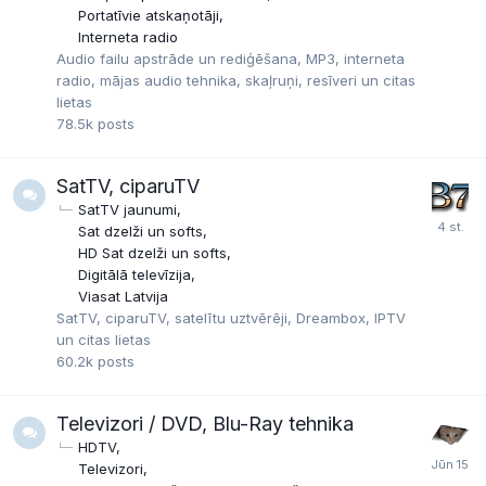
Portatīvie atskaņotāji
Interneta radio
Audio failu apstrāde un rediģēšana, MP3, interneta
radio, mājas audio tehnika, skaļruņi, resīveri un citas
lietas
78.5k
posts
SatTV, ciparuTV
SatTV jaunumi
Sat dzelži un softs
HD Sat dzelži un softs
Digitālā televīzija
Viasat Latvija
SatTV, ciparuTV, satelītu uztvērēji, Dreambox, IPTV
un citas lietas
60.2k
posts
Televizori / DVD, Blu-Ray tehnika
HDTV
Televizori