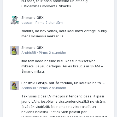
Nu redz, te ir paša pārliecība un attiecīgi
uzticamības moments. Skaidrs.
Shimano GRX
osscar ·
Pirms 2 stundām
skaidrs, ka nav vairāk, kaut kādi mazi vintage sūdiņi
mēdz kosmosu maksāt :D
Shimano GRX
AndrisBB ·
Pirms 2 stundām
Itkā tam kāda nozīme būtu kas tur miksēts/ne-
miksēts. Ja jau darbojas. Arī es braucu ar SRAM +
Šimano miksu.
Par dzīvi Latvijā, par šo forumu, un kaut ko no tā..... .
AndrisBB ·
Pirms 2 stundām
Tak visas ziņas LV mēdijos ir tendenciozas, it īpaši
jaunu LA.lv, iespējams visstendenciozākā no visām,
(svādāk visdrīzāk īsti nemaz nav ko rakstīt un
neviens nelasīs). Pietiek vien palasīt par