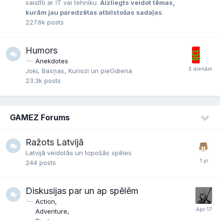
saistīti ar IT vai tehniku.
Aizliegts veidot tēmas,
kurām jau paredzētas atbilstošas sadaļas
.
227.6k
posts
Humors
Anekdotes
Joki, Basņas, Kuriozi un pieGdiena
23.3k
posts
GAMEZ Forums
Ražots Latvijā
Latvijā veidotās un topošās spēles
244
posts
Diskusijas par un ap spēlēm
Action
Adventure