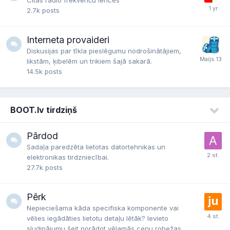
Citas radio frekvenču ierīces
2.7k
posts
Interneta provaideri
Diskusijas par tīkla pieslēgumu nodrošinātājiem,
likstām, ķibelēm un trikiem šajā sakarā.
14.5k
posts
BOOT.lv tirdziņš
Pārdod
Sadaļa paredzēta lietotas datortehnikas un
elektronikas tirdzniecībai.
27.7k
posts
Pērk
Nepieciešama kāda specifiska komponente vai
vēlies iegādāties lietotu detaļu lētāk? Ievieto
sludinājumu šeit norādot vēlamās cenu robežas.