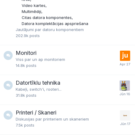
Video kartes
Multimēdiji
Citas datora komponentes
Datora komplektācijas apspriešana
Jautājumi par datoru komponentiem
202.9k
posts
Monitori
Viss par un ap monitoriem
14.8k
posts
Datortīklu tehnika
Kabeļi, switch'i, rooteri...
31.8k
posts
Printeri / Skaneri
Diskusijas par printeriem un skaneriem
7.5k
posts