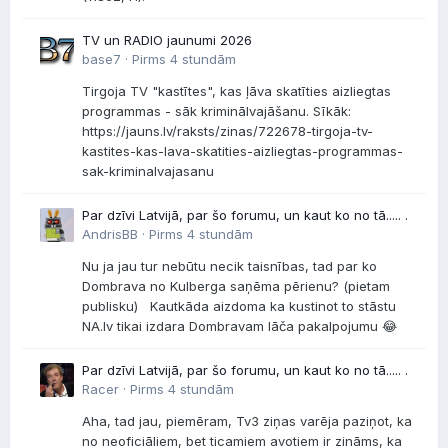
TV un RADIO jaunumi 2026
base7 ·
Pirms 4 stundām
Tirgoja TV "kastītes", kas ļāva skatīties aizliegtas
programmas - sāk kriminālvajāšanu. Sīkāk:
https://jauns.lv/raksts/zinas/722678-tirgoja-tv-
kastites-kas-lava-skatities-aizliegtas-programmas-
sak-kriminalvajasanu
Par dzīvi Latvijā, par šo forumu, un kaut ko no tā..... .
AndrisBB ·
Pirms 4 stundām
Nu ja jau tur nebūtu necik taisnības, tad par ko
Dombrava no Kulberga saņēma pērienu? (pietam
publisku) Kautkāda aizdoma ka kustinot to stāstu
NA.lv tikai izdara Dombravam lāča pakalpojumu 😂
Par dzīvi Latvijā, par šo forumu, un kaut ko no tā..... .
Racer ·
Pirms 4 stundām
Aha, tad jau, piemēram, Tv3 ziņas varēja paziņot, ka
no neoficiāliem, bet ticamiem avotiem ir zināms, ka