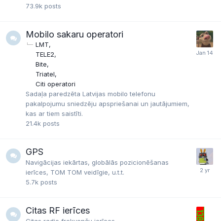
73.9k
posts
Mobilo sakaru operatori
LMT
TELE2
Bite
Triatel
Citi operatori
Sadaļa paredzēta Latvijas mobilo telefonu
pakalpojumu sniedzēju apspriešanai un jautājumiem,
kas ar tiem saistīti.
21.4k
posts
GPS
Navigācijas iekārtas, globālās pozicionēšanas
ierīces, TOM TOM veidīgie, u.t.t.
5.7k
posts
Citas RF ierīces