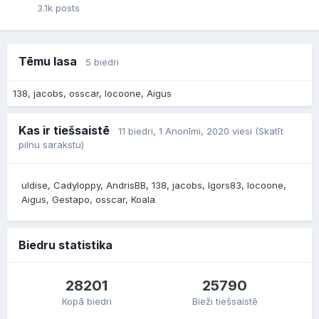
3.1k
posts
Tēmu lasa
5 biedri
138
jacobs
osscar
locoone
Aigus
Kas ir tiešsaistē
11 biedri
, 1 Anonīmi, 2020 viesi
(Skatīt
pilnu sarakstu)
uldise
Cadyloppy
AndrisBB
138
jacobs
Igors83
locoone
Aigus
Gestapo
osscar
Koala
Biedru statistika
28201
25790
Kopā biedri
Bieži tiešsaistē