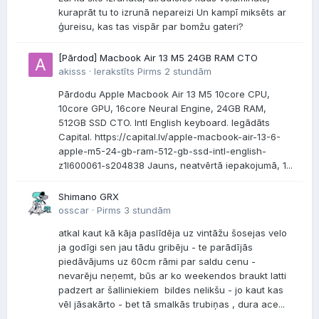
kuraprāt tu to izrunā nepareizi Un kampī miksēts ar
ģureisu, kas tas vispār par bomžu gateri?
[Pārdod] Macbook Air 13 M5 24GB RAM CTO
akisss ·
Ierakstīts
Pirms 2 stundām
Pārdodu Apple Macbook Air 13 M5 10core CPU,
10core GPU, 16core Neural Engine, 24GB RAM,
512GB SSD CTO. Intl English keyboard. Iegādāts
Capital. https://capital.lv/apple-macbook-air-13-6-
apple-m5-24-gb-ram-512-gb-ssd-intl-english-
z1l600061-s204838 Jauns, neatvērtā iepakojumā, 1...
Shimano GRX
osscar ·
Pirms 3 stundām
atkal kaut kā kāja paslīdēja uz vintāžu šosejas velo
ja godīgi sen jau tādu gribēju - te parādījās
piedāvājums uz 60cm rāmi par saldu cenu -
nevarēju neņemt, būs ar ko weekendos braukt latti
padzert ar šalliniekiem bildes nelikšu - jo kaut kas
vēl jāsakārto - bet tā smalkās trubiņas , dura ace...