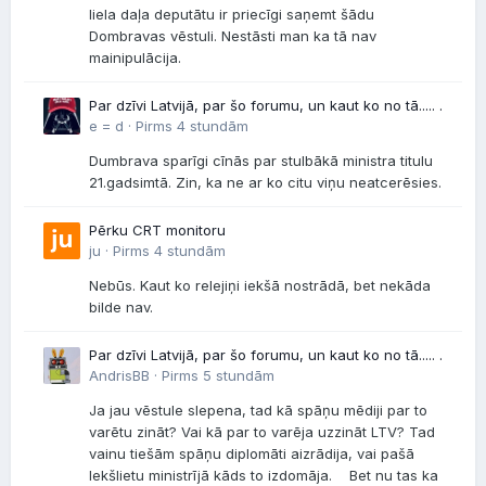
liela daļa deputātu ir priecīgi saņemt šādu
Dombravas vēstuli. Nestāsti man ka tā nav
mainipulācija.
Par dzīvi Latvijā, par šo forumu, un kaut ko no tā..... .
e = d ·
Pirms 4 stundām
Dumbrava sparīgi cīnās par stulbākā ministra titulu
21.gadsimtā. Zin, ka ne ar ko citu viņu neatcerēsies.
Pērku CRT monitoru
ju ·
Pirms 4 stundām
Nebūs. Kaut ko relejiņi iekšā nostrādā, bet nekāda
bilde nav.
Par dzīvi Latvijā, par šo forumu, un kaut ko no tā..... .
AndrisBB ·
Pirms 5 stundām
Ja jau vēstule slepena, tad kā spāņu mēdiji par to
varētu zināt? Vai kā par to varēja uzzināt LTV? Tad
vainu tiešām spāņu diplomāti aizrādija, vai pašā
Iekšlietu ministrījā kāds to izdomāja. Bet nu tas ka