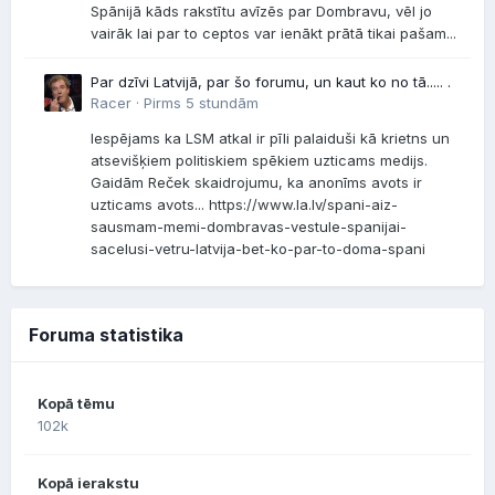
Spānijā kāds rakstītu avīzēs par Dombravu, vēl jo
vairāk lai par to ceptos var ienākt prātā tikai pašam...
Par dzīvi Latvijā, par šo forumu, un kaut ko no tā..... .
Racer ·
Pirms 5 stundām
Iespējams ka LSM atkal ir pīli palaiduši kā krietns un
atsevišķiem politiskiem spēkiem uzticams medijs.
Gaidām Reček skaidrojumu, ka anonīms avots ir
uzticams avots... https://www.la.lv/spani-aiz-
sausmam-memi-dombravas-vestule-spanijai-
sacelusi-vetru-latvija-bet-ko-par-to-doma-spani
Foruma statistika
Kopā tēmu
102k
Kopā ierakstu