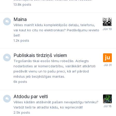
13.8k
posts
Maina
Vēlies mainīt kādu komplektējošo detaļu, telefonu,
vai kaut ko citu no elektronikas? Piedāvājumu ievieto
šeit!
1.2k
posts
Publiskais tirdziņš visiem
Tirgošanās tikai esošo tēmu robežās. Aizliegts
nodarboties ar komercdarbību, vairākkārt atkārtoti
piedāvāt vienu un to pašu preci, kā arī pārdod
mēslus jeb bezjēdzīgas mantas.
6k
posts
Atdodu par velti
Vēlies kādām atdāvināt pašam nevajadzīgu tehniku?
Varbūt tieši te atradīsi kādu, ko iepriecināt!
2.5k
posts