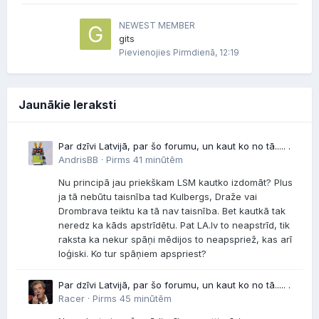
NEWEST MEMBER
gits
Pievienojies
Pirmdienā, 12:19
Jaunākie Ieraksti
Par dzīvi Latvijā, par šo forumu, un kaut ko no tā..... .
AndrisBB ·
Pirms 41 minūtēm
Nu principā jau priekškam LSM kautko izdomāt? Plus
ja tā nebūtu taisnība tad Kulbergs, Draže vai
Drombrava teiktu ka tā nav taisnība. Bet kautkā tak
neredz ka kāds apstrīdētu. Pat LA.lv to neapstrīd, tik
raksta ka nekur spāņi mēdijos to neapspriež, kas arī
loģiski. Ko tur spāņiem apspriest?
Par dzīvi Latvijā, par šo forumu, un kaut ko no tā..... .
Racer ·
Pirms 45 minūtēm