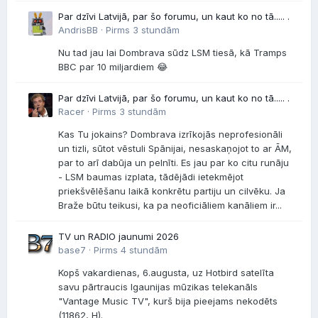
Par dzīvi Latvijā, par šo forumu, un kaut ko no tā..... .
AndrisBB ·
Pirms 3 stundām
Nu tad jau lai Dombrava sūdz LSM tiesā, kā Tramps
BBC par 10 miljardiem 😂
Par dzīvi Latvijā, par šo forumu, un kaut ko no tā..... .
Racer ·
Pirms 3 stundām
Kas Tu jokains? Dombrava izrīkojās neprofesionāli
un tizli, sūtot vēstuli Spānijai, nesaskaņojot to ar ĀM,
par to arī dabūja un pelnīti. Es jau par ko citu runāju
- LSM baumas izplata, tādējādi ietekmējot
priekšvēlēšanu laikā konkrētu partiju un cilvēku. Ja
Braže būtu teikusi, ka pa neoficiāliem kanāliem ir...
TV un RADIO jaunumi 2026
base7 ·
Pirms 4 stundām
Kopš vakardienas, 6.augusta, uz Hotbird satelīta
savu pārtraucis Igaunijas mūzikas telekanāls
"Vantage Music TV", kurš bija pieejams nekodēts
(11862, H).