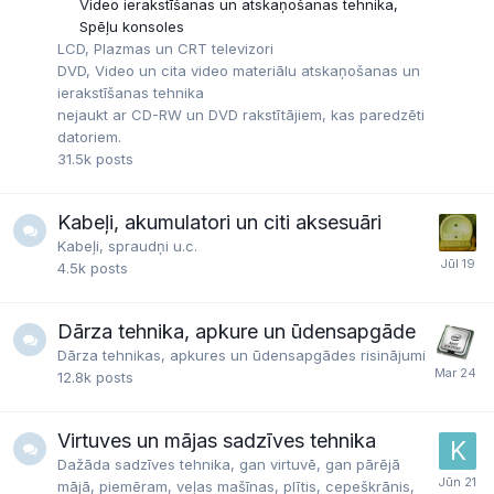
Video ierakstīšanas un atskaņošanas tehnika
Spēļu konsoles
LCD, Plazmas un CRT televizori
DVD, Video un cita video materiālu atskaņošanas un
ierakstīšanas tehnika
nejaukt ar CD-RW un DVD rakstītājiem, kas paredzēti
datoriem.
31.5k
posts
Kabeļi, akumulatori un citi aksesuāri
Kabeļi, spraudņi u.c.
4.5k
posts
Dārza tehnika, apkure un ūdensapgāde
Dārza tehnikas, apkures un ūdensapgādes risinājumi
12.8k
posts
Virtuves un mājas sadzīves tehnika
Dažāda sadzīves tehnika, gan virtuvē, gan pārējā
mājā, piemēram, veļas mašīnas, plītis, cepeškrānis,