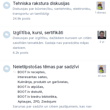
Tehniska rakstura diskusijas
Diskusijas par būvniecību, santehniku, elektroniku,
transportu un tamlīdzīgi
24.9k
posts
Izglītība, kursi, sertifikāti
Diskusijas par izglītību, dažādiem kursiem un citām
saistītām tematikām. Sadaļa nav paredzēta mājas
darbiem.
6.2k
posts
Neietilpstošas tēmas par sadzīvi
BOOT.lv receptes
Interesantas saites
Kulinārija, produkti un garšvielas
BOOT.lv atpūšas
BOOT.lv diskutē
BOOT.lv biedru bibliotēka
Aptaujas, ZPD, Ziedojumi
Sarunas par sadzīvi un citiem jautājumiem, kas nav