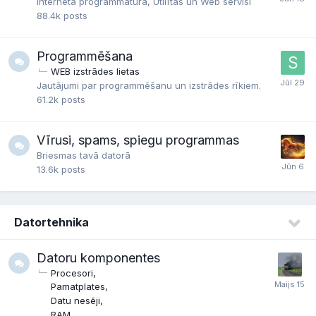
Interneta programmatūra, Utilītas un Web servisi
88.4k
posts
Programmēšana
WEB izstrādes lietas
Jautājumi par programmēšanu un izstrādes rīkiem.
61.2k
posts
Vīrusi, spams, spiegu programmas
Briesmas tavā datorā
13.6k
posts
Datortehnika
Datoru komponentes
Procesori
Pamatplates
Datu nesēji
RAM