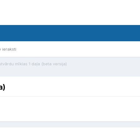
e ieraksti
stvārdu mīklas 1 daļa (beta versija)
a)