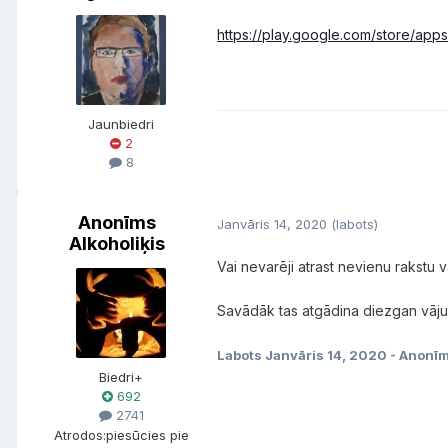
https://play.google.com/store/apps
Jaunbiedri
2
8
Anonīms
Janvāris 14, 2020
(labots)
Alkoholiķis
Vai nevarēji atrast nevienu rakstu va
Savādāk tas atgādina diezgan vāju
Labots
Janvāris 14, 2020
- Anonīm
Biedri+
692
2741
Atrodos:
piesūcies pie