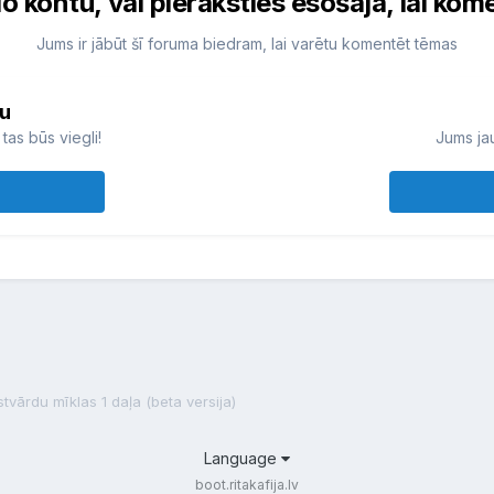
do kontu, vai pieraksties esošajā, lai kom
Jums ir jābūt šī foruma biedram, lai varētu komentēt tēmas
tu
tas būs viegli!
Jums jau
stvārdu mīklas 1 daļa (beta versija)
Language
boot.ritakafija.lv