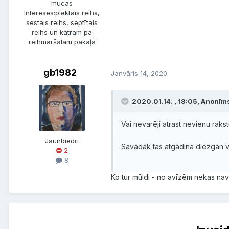
mucas
Intereses:
piektais reihs,
sestais reihs, septītais
reihs un katram pa
reihmaršalam pakaļā
gb1982
Janvāris 14, 2020
2020.01.14. , 18:05, Anonīms
Vai nevarēji atrast nevienu rakst
Jaunbiedri
Savādāk tas atgādina diezgan v
2
8
Ko tur mūldi - no avīzēm nekas nav 