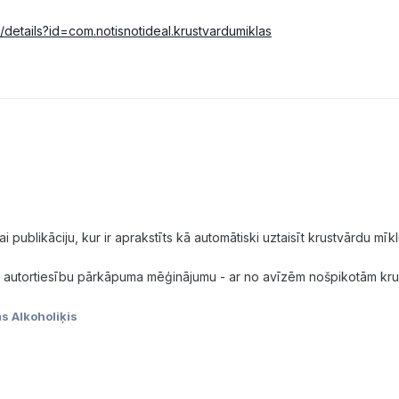
/details?id=com.notisnotideal.krustvardumiklas
i publikāciju, kur ir aprakstīts kā automātiski uztaisīt krustvārdu mīk
 autortiesību pārkāpuma mēģinājumu - ar no avīzēm nošpikotām kru
s Alkoholiķis