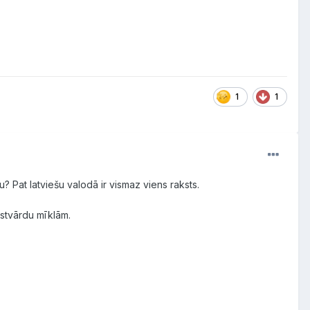
1
1
lu? Pat latviešu valodā ir vismaz viens raksts.
stvārdu mīklām.