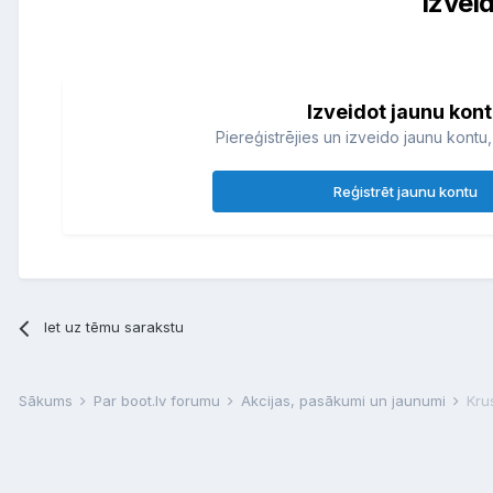
Izvei
Izveidot jaunu kon
Piereģistrējies un izveido jaunu kontu, 
Reģistrēt jaunu kontu
Iet uz tēmu sarakstu
Sākums
Par boot.lv forumu
Akcijas, pasākumi un jaunumi
Kru