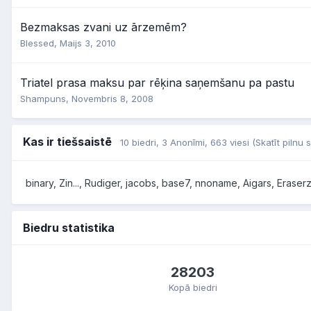
Bezmaksas zvani uz ārzemēm?
Blessed,
Maijs 3, 2010
Triatel prasa maksu par rēķina saņemšanu pa pastu
Shampuns,
Novembris 8, 2008
Kas ir tiešsaistē
10 biedri
, 3 Anonīmi, 663 viesi
(Skatīt pilnu 
binary
Zin...
Rudiger
jacobs
base7
nnoname
Aigars
Eraser
Biedru statistika
28203
Kopā biedri