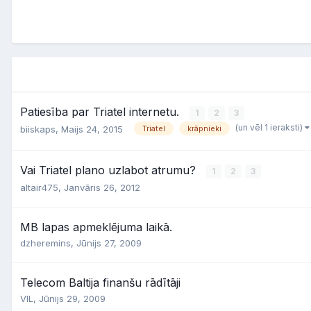
Patiesība par Triatel internetu.
1
2
3
(un vēl 1 ieraksti)
biiskaps,
Maijs 24, 2015
Triatel
krāpnieki
Vai Triatel plano uzlabot atrumu?
1
2
3
altair475,
Janvāris 26, 2012
MB lapas apmeklējuma laikā.
dzheremins,
Jūnijs 27, 2009
Telecom Baltija finanšu rādītāji
VIL,
Jūnijs 29, 2009