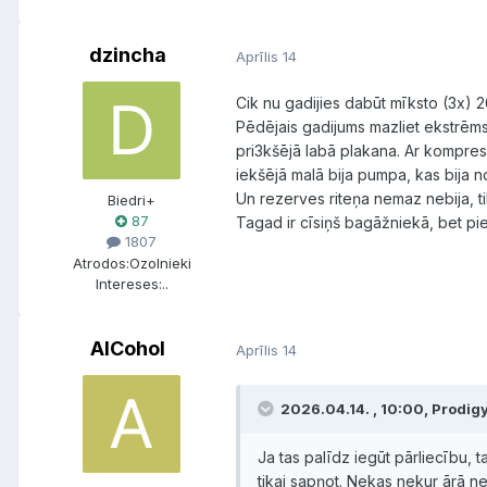
dzincha
Aprīlis 14
Cik nu gadijies dabūt mīksto (3x) 2
Pēdējais gadijums mazliet ekstrēm
pri3kšējā labā plakana. Ar kompres
iekšējā malā bija pumpa, kas bija n
Un rezerves riteņa nemaz nebija, t
Biedri+
87
Tagad ir cīsiņš bagāžniekā, bet pie
1807
Atrodos:
Ozolnieki
Intereses:
..
AlCohol
Aprīlis 14
2026.04.14. , 10:00, Prodigy
Ja tas palīdz iegūt pārliecību, 
tikai sapņot. Nekas nekur ārā ne