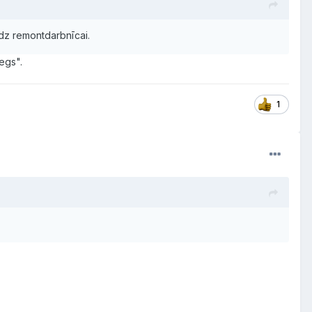
līdz remontdarbnīcai.
egs".
1