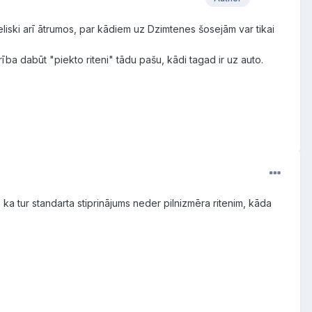
eliski arī ātrumos, par kādiem uz Dzimtenes šosejām var tikai
ba dabūt "piekto riteni" tādu pašu, kādi tagad ir uz auto.
tā, ka tur standarta stiprinājums neder pilnizmēra ritenim, kāda