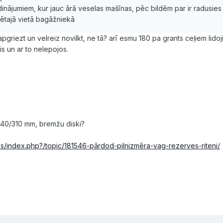
inājumiem, kur jauc ārā veselas mašīnas, pēc bildēm par ir radusies c
dzētajā vietā bagāžniekā
apgriezt un velreiz novilkt, ne tā? arī esmu 180 pa grants ceļiem lidoj
is un ar to nelepojos.
 340/310 mm, bremžu diski?
orums/index.php?/topic/181546-pārdod-pilnizmēra-vag-rezerves-riteni/