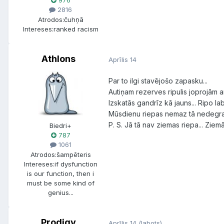
976
2816
Atrodos:
čuhņā
Intereses:
ranked racism
Athlons
Aprīlis 14
Par to ilgi stavējošo zapasku...
Autiņam rezerves ripulis joprojām a
Izskatās gandrīz kā jauns... Ripo labi
Mūsdienu riepas nemaz tā nedegradē
P. S. Jā tā nav ziemas riepa... Zie
Biedri+
787
1061
Atrodos:
šampēteris
Intereses:
if dysfunction
is our function, then i
must be some kind of
genius...
Prodigy
Aprīlis 14
(labots)