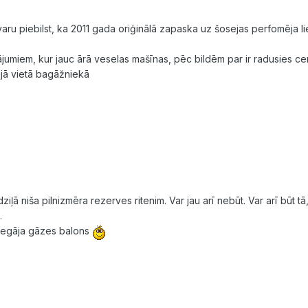
 varu piebilst, ka 2011 gada oriģinālā zapaska uz šosejas perfomēja li
jumiem, kur jauc ārā veselas mašīnas, pēc bildēm par ir radusies cerī
tajā vietā bagāžniekā
 dziļā niša pilnizmēra rezerves ritenim. Var jau arī nebūt. Var arī būt 
.
, iegāja gāzes balons