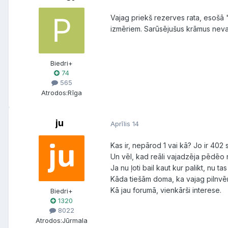
Vajag priekš rezerves rata, esošā "
izmēriem. Sarūsējušus krāmus nev
Biedri+
74
565
Atrodos:
Rīga
ju
Aprīlis 14
Kas ir, nepārod 1 vai kā? Jo ir 402 
Un vēl, kad reāli vajadzēja pēdēo r
Ja nu ļoti bail kaut kur palikt, nu t
Kāda tiešām doma, ka vajag pilnvēr
Kā jau forumā, vienkārši interese.
Biedri+
1320
8022
Atrodos:
Jūrmala