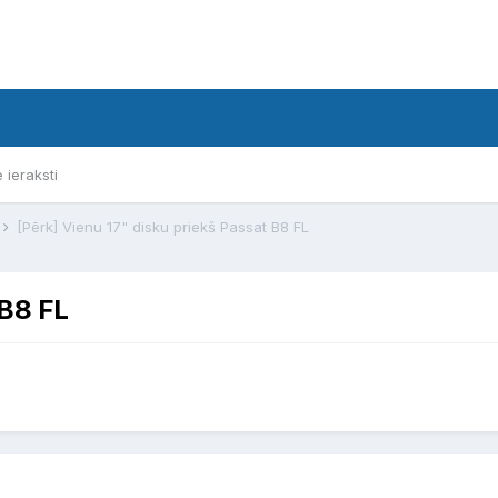
e ieraksti
[Pērk] Vienu 17" disku priekš Passat B8 FL
 B8 FL