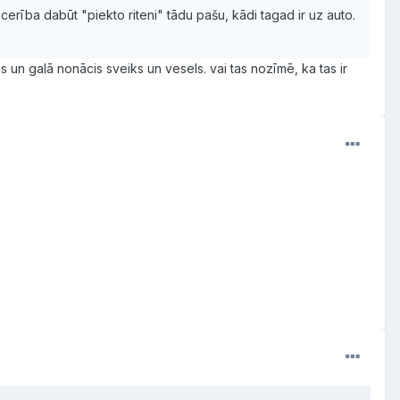
erība dabūt "piekto riteni" tādu pašu, kādi tagad ir uz auto.
is un galā nonācis sveiks un vesels. vai tas nozīmē, ka tas ir