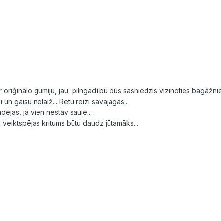
r oriģinālo gumiju, jau pilngadību būs sasniedzis vizinoties bagāžnie
 un gaisu nelaiž... Retu reizi savajagās...
jas, ja vien nestāv saulē...
mā veiktspējas kritums būtu daudz jūtamāks...