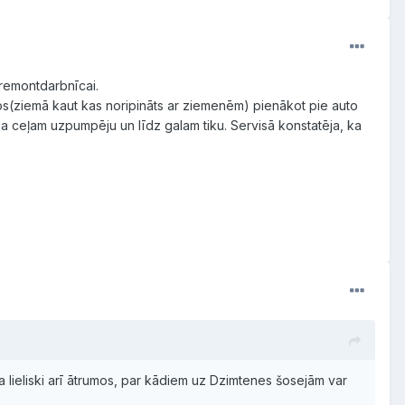
z remontdarbnīcai.
(ziemā kaut kas noripināts ar ziemenēm) pienākot pie auto
a ceļam uzpumpēju un līdz galam tiku. Servisā konstatēja, ka
a lieliski arī ātrumos, par kādiem uz Dzimtenes šosejām var