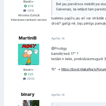
Biedri+
Bet jau pievērsos meklēt pa slud
976
Galvenais, lai ietilpst tam pare
2816
Atrodos:
čuhņā
tualetes papīru jau arī var otrādāk 
Intereses:
ranked racism
droši? galīgi nē, biju pilnīgs pamuļķ
MartiniB
Aprīlis 14
@Prodigy
kamdēļ tieši 17" ?
tiešām ir lielie, priekšā/aizmugurē
16" ->
https://boot.ritakafija.lv/f
Biedri+
220
2930
binary
Aprīlis 14