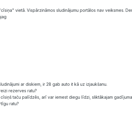
cīsiņa" vietā. Vispārzināmos sludinājumu portālos nav veiksmes. Der g
ajag
sludinājumi ar diskiem, ir 28 gab auto it kā uz izjaukšanu.
eizi rezerves ratu?
as cīsiņš taču palīdzēs, arī var iemest diegu līdzi, sliktākajam gadīju
tīgu ratu?