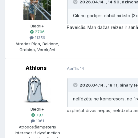
2026.04.14. , 14:50, dzincha
Cik nu gadijies dabūt mīksto (3x
Biedri+
Paveicās. Man dažas reizes ir sanā
2706
11359
Atrodos:
Rīga, Baldone,
Grobiņa, Varakļāni
Athlons
Aprīlis 14
2026.04.14. , 18:11, binary te
nelīdzētu ne kompresors, ne "
Biedri+
uzplēšot divas riepas, nelīdzētu arī
787
1061
Atrodos:
šampēteris
Intereses:
if dysfunction