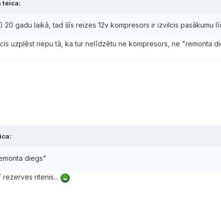
 teica:
) 20 gadu laikā, tad šīs reizes 12v kompresors ir izvilcis pasākumu 
cis uzplēst riepu tā, ka tur nelīdzētu ne kompresors, ne "remonta di
ica:
remonta diegs"
 rezerves ritenis...