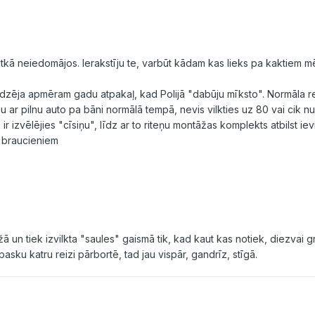
kā neiedomājos. Ierakstīju te, varbūt kādam kas lieks pa kaktiem m
jadzēja apmēram gadu atpakaļ, kad Polijā "dabūju mīksto". Normāla r
 ar pilnu auto pa bāni normālā tempā, nevis vilkties uz 80 vai cik nu t
r izvēlējies "cīsiņu", līdz ar to riteņu montāžas komplekts atbilst ie
m braucieniem
un tiek izvilkta "saules" gaismā tik, kad kaut kas notiek, diezvai gr
asku katru reizi pārbortē, tad jau vispār, gandrīz, stīgā.