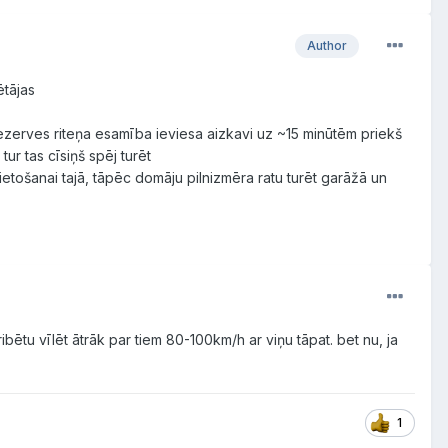
Author
ētājas
ezerves riteņa esamība ieviesa aizkavi uz ~15 minūtēm priekš
ur tas cīsiņš spēj turēt
vietošanai tajā, tāpēc domāju pilnizmēra ratu turēt garāžā un
ibētu vīlēt ātrāk par tiem 80-100km/h ar viņu tāpat. bet nu, ja
1