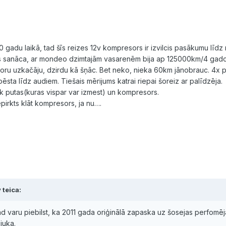
0 gadu laikā, tad šīs reizes 12v kompresors ir izvilcis pasākumu līd
s sanāca, ar mondeo dzimtajām vasarenēm bija ap 125000km/4 gados
oru uzkačāju, dzirdu kā šņāc. Bet neko, nieka 60km jānobrauc. 4x p
oēsta līdz audiem. Tiešais mērijums katrai riepai šoreiz ar palīdzēja.
ik putas(kuras vispar var izmest) un kompresors.
pirkts klāt kompresors, ja nu….
 teica:
tad varu piebilst, ka 2011 gada oriģinālā zapaska uz šosejas perfomēj
juka.