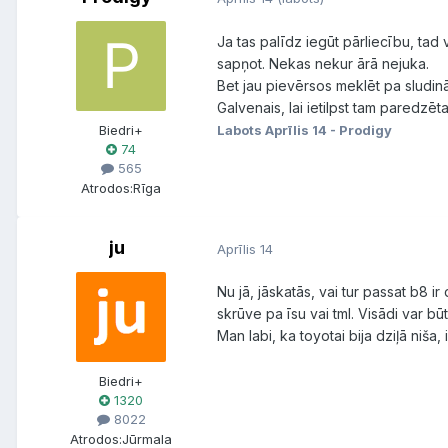
Ja tas palīdz iegūt pārliecību, tad
sapņot. Nekas nekur ārā nejuka.
Bet jau pievērsos meklēt pa sludinā
Galvenais, lai ietilpst tam paredzē
Labots
Aprīlis 14
- Prodigy
Biedri+
74
565
Atrodos:
Rīga
ju
Aprīlis 14
Nu jā, jāskatās, vai tur passat b8 ir
skrūve pa īsu vai tml. Visādi var būt
Man labi, ka toyotai bija dziļā niša
Biedri+
1320
8022
Atrodos:
Jūrmala