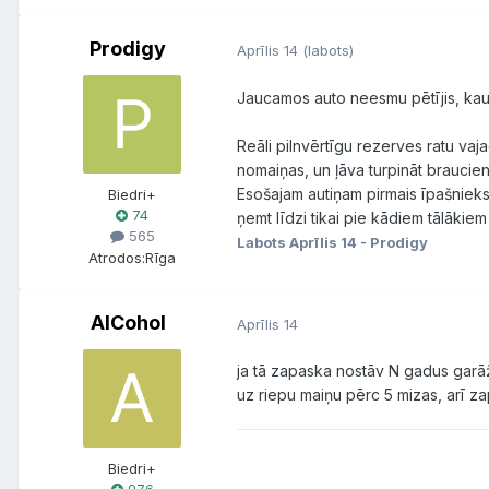
Prodigy
Aprīlis 14
(labots)
Jaucamos auto neesmu pētījis, kaut
Reāli pilnvērtīgu rezerves ratu va
nomaiņas, un ļāva turpināt braucienu
Esošajam autiņam pirmais īpašnieks i
Biedri+
74
ņemt līdzi tikai pie kādiem tālākie
565
Labots
Aprīlis 14
- Prodigy
Atrodos:
Rīga
AlCohol
Aprīlis 14
ja tā zapaska nostāv N gadus garāžā 
uz riepu maiņu pērc 5 mizas, arī zap
Biedri+