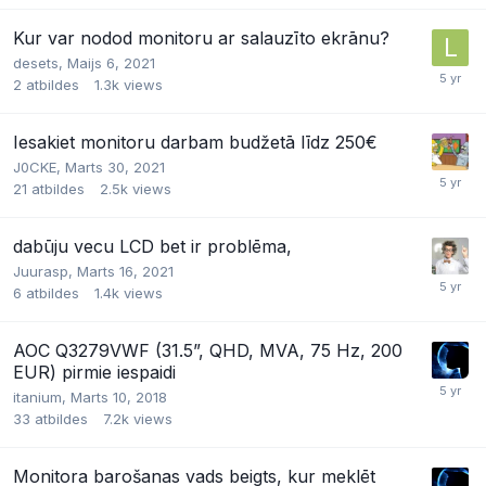
Kur var nodod monitoru ar salauzīto ekrānu?
desets,
Maijs 6, 2021
2
atbildes
1.3k
views
Iesakiet monitoru darbam budžetā līdz 250€
J0CKE,
Marts 30, 2021
21
atbildes
2.5k
views
dabūju vecu LCD bet ir problēma,
Juurasp,
Marts 16, 2021
6
atbildes
1.4k
views
AOC Q3279VWF (31.5”, QHD, MVA, 75 Hz, 200
EUR) pirmie iespaidi
itanium,
Marts 10, 2018
33
atbildes
7.2k
views
Monitora barošanas vads beigts, kur meklēt