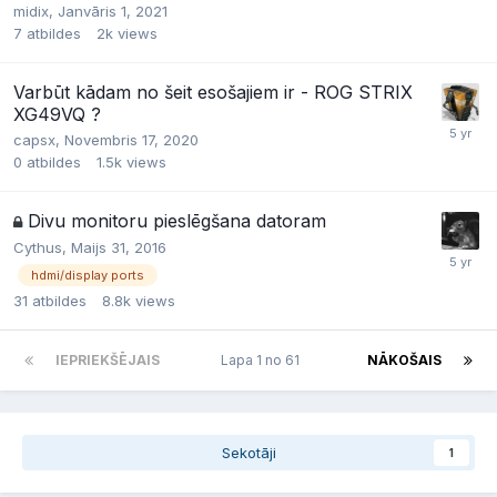
midix,
Janvāris 1, 2021
7
atbildes
2k
views
Varbūt kādam no šeit esošajiem ir - ROG STRIX
XG49VQ ?
capsx,
Novembris 17, 2020
0
atbildes
1.5k
views
Divu monitoru pieslēgšana datoram
Cythus,
Maijs 31, 2016
hdmi/display ports
31
atbildes
8.8k
views
IEPRIEKŠĒJAIS
Lapa 1 no 61
NĀKOŠAIS
Sekotāji
1