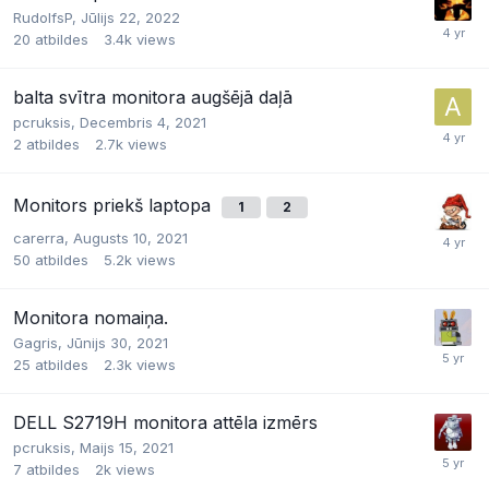
RudolfsP,
Jūlijs 22, 2022
20
atbildes
3.4k
views
balta svītra monitora augšējā daļā
pcruksis,
Decembris 4, 2021
2
atbildes
2.7k
views
Monitors priekš laptopa
1
2
carerra,
Augusts 10, 2021
50
atbildes
5.2k
views
Monitora nomaiņa.
Gagris,
Jūnijs 30, 2021
25
atbildes
2.3k
views
DELL S2719H monitora attēla izmērs
pcruksis,
Maijs 15, 2021
7
atbildes
2k
views