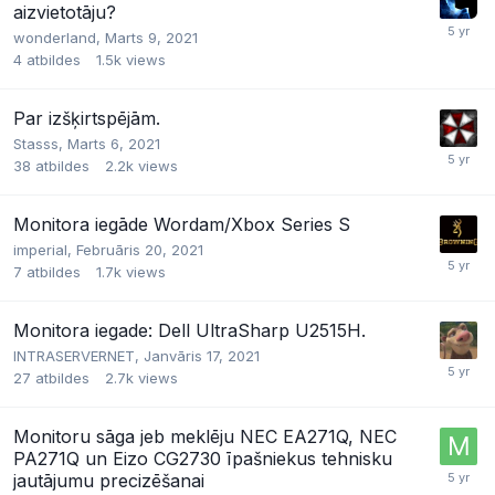
aizvietotāju?
wonderland,
Marts 9, 2021
4
atbildes
1.5k
views
Par izšķirtspējām.
Stasss,
Marts 6, 2021
38
atbildes
2.2k
views
Monitora iegāde Wordam/Xbox Series S
imperial,
Februāris 20, 2021
7
atbildes
1.7k
views
Monitora iegade: Dell UltraSharp U2515H.
INTRASERVERNET,
Janvāris 17, 2021
27
atbildes
2.7k
views
Monitoru sāga jeb meklēju NEC EA271Q, NEC
PA271Q un Eizo CG2730 īpašniekus tehnisku
jautājumu precizēšanai