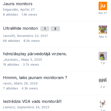
Jauns monitors
EdgarsMs,
Aprīlis 27
8
atbildes
1.4k
views
UltraWide monitori
1
2
raivix95,
Novembris 23, 2021
66
atbildes
8.5k
views
hdmi/display pārveidotājā virziens.
_dunduks_,
Maijs 5, 2025
19
atbildes
3.7k
views
Hmmm, laiks jaunam monitoram ?
raiviic,
Marts 29, 2024
7
atbildes
4.3k
views
Iestrēdzis VGA vads monitorā!!!
Lameriz,
Septembris 24, 2023