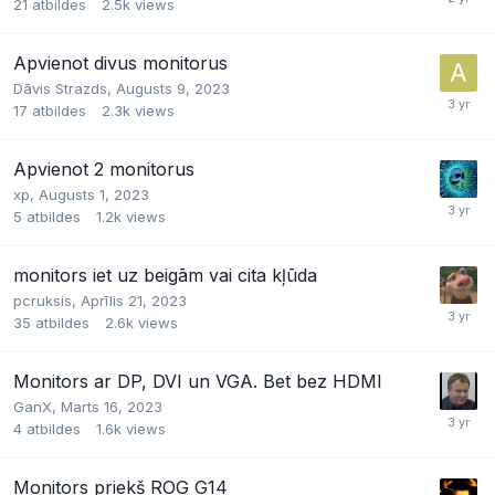
21
atbildes
2.5k
views
Apvienot divus monitorus
Dāvis Strazds,
Augusts 9, 2023
17
atbildes
2.3k
views
Apvienot 2 monitorus
xp,
Augusts 1, 2023
5
atbildes
1.2k
views
monitors iet uz beigām vai cita kļūda
pcruksis,
Aprīlis 21, 2023
35
atbildes
2.6k
views
Monitors ar DP, DVI un VGA. Bet bez HDMI
GanX,
Marts 16, 2023
4
atbildes
1.6k
views
Monitors priekš ROG G14