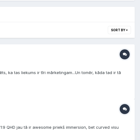
SORT BY
s, ka tas liekums ir tīri mārketingam...Un tomēr, kāda tad ir tā
21:9 QHD jau tā ir awesome priekš immersion, bet curved visu