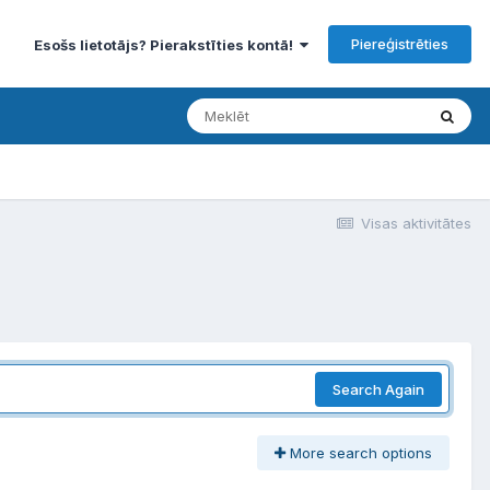
Piereģistrēties
Esošs lietotājs? Pierakstīties kontā!
Visas aktivitātes
Search Again
More search options