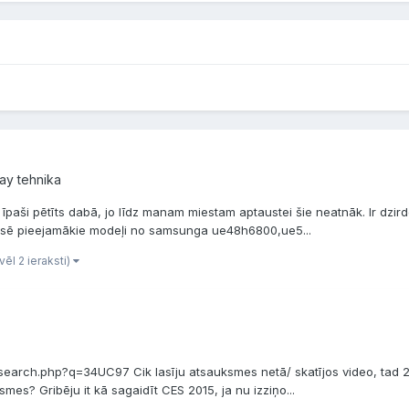
Ray tehnika
paši pētīts dabā, jo līdz manam miestam aptaustei šie neatnāk. Ir dzirdēt
eresē pieejamākie modeļi no samsunga ue48h6800,ue5...
vēl 2 ieraksti)
v/search.php?q=34UC97 Cik lasīju atsauksmes netā/ skatījos video, tad 
mes? Gribēju it kā sagaidīt CES 2015, ja nu izziņo...