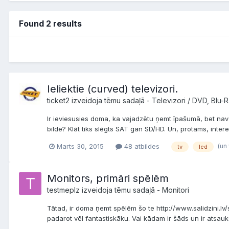
Found 2 results
Ieliektie (curved) televizori.
ticket2 izveidoja tēmu sadaļā -
Televizori / DVD, Blu-
Ir ieviesusies doma, ka vajadzētu ņemt īpašumā, bet nav ī
bilde? Klāt tiks slēgts SAT gan SD/HD. Un, protams, int
(un 
Marts 30, 2015
48 atbildes
tv
led
Monitors, primāri spēlēm
testmeplz izveidoja tēmu sadaļā -
Monitori
Tātad, ir doma ņemt spēlēm šo te http://www.salidzini.l
padarot vēl fantastiskāku. Vai kādam ir šāds un ir atsauks