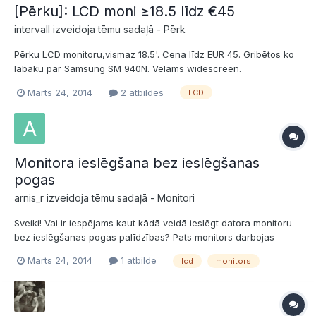
[Pērku]: LCD moni ≥18.5 līdz €45
intervall izveidoja tēmu sadaļā -
Pērk
Pērku LCD monitoru,vismaz 18.5'. Cena līdz EUR 45. Gribētos ko
labāku par Samsung SM 940N. Vēlams widescreen.
Jādraudzējas ar piegādi pa pastu,ja ir vēlme,var sūtīt ar
Marts 24, 2014
2 atbildes
LCD
autobusu Atrodos Pļaviņās. Prasības-lai ir teicams vizuālais un
tehniskais stāvoklis. Vēlams jābūt vadiem un kastei(ja kastes
nav-...
Monitora ieslēgšana bez ieslēgšanas
pogas
arnis_r izveidoja tēmu sadaļā -
Monitori
Sveiki! Vai ir iespējams kaut kādā veidā ieslēgt datora monitoru
bez ieslēgšanas pogas palīdzības? Pats monitors darbojas
lieliski, bet vadības pogu paneļa mikroshēma ir beigta (ar to jau
Marts 24, 2014
1 atbilde
lcd
monitors
agrāk bija problēmas). Kādi varētu būt risinājumi? Modelis:
Samsung SyncMaster 720N, garantija sen beig...