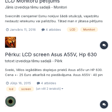
LCD Monitoru pētījums
Jānis izveidoja tēmu sadaļā -
Monitori
Sveicināti cienijamie! Esmu nokļuvi šādā situācijā, vajadzētu
nedaudz ieteikumu vai palīdzību. Tātad man ir jātaisa pētījums
par LCD monitoriem, un man ir neskaidrs par šādiem
Janvāris 11, 2016
4 atbildes
LCD
Monitori
jautājumiem: Pētījuma uzdevumi Pētījuma hipotēze un Pētījuma
metodes. Vai ir iespējams kādus resursus atrast par šo? Pa...
Pērku: LCD screen Asus A55V, Hp 630
totoxt izveidoja tēmu sadaļā -
Pērk
Sveiki, Vēlos iegādāties displejus priekš Asus a55v un HP 630.
Cena +- 25 Euro atkarībā no piedāvājuma. Asus A55V : 40 pin
LED screen socket , WXGA (1366x768),15.6-inch WideScreen.
Jūlijs 16, 2015
4 atbildes
Hp 630: 15.6 LED BOTTOM LEFT WXGA HD 1366x768 Būtu
(un vēl 2 ieraksti)
lcd
screen
vēlama savākšana Rīgas rajonā. Paldies ! Tiešā...