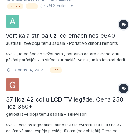
Pieslēdzu monitoru, attēlu nekropļo, izmetu videokartes draiveri,
(un vēl 2 ieraksti)
video
lcd
nelīdz! Secinājums laikam tikai...
vertikāla strīpa uz lcd emachines e640
austris11 izveidoja tēmu sadaļā -
Portatīvo datoru remonts
Sveiki, tātad šodien sēžot netā , portatīvā datora ekrāna vidū
pēkšņi parādijās zila strīpa. kur meklēt vainu ,un ko iesakat darīt
lai šo problēmu novērstu?
Oktobris 14, 2012
lcd
37 līdz 42 collu LCD TV iegāde. Cena 250
līdz 350+
getlost izveidoja tēmu sadaļā -
Televizori
Sveiki. Vēlējos iegādāties jauno LCD televizoru. FULL HD no 37
collām vēlama iespēja pieslēgt tīklam (nav obligāti) Cena no