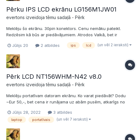
Pērku IPS LCD ekrānu LG156M1JW01
evertons izveidoja tēmu sadaļā -
Pērk
Meklēju šo ekrānu. 30pin konektors. Cenu nemāku pateikt.
Redzēsim kā būs ar piedāvājumiem. Atrodos Valkā, bet ir
pieejami visi iespējamie kurjeri (pakomāti) kā arī regulāri
(un vēl 2 ieraksti)
Jūlijs 20
2 atbildes
ips
lcd
braukāju uz Rīgu.
Pērk LCD NT156WHM-N42 v8.0
evertons izveidoja tēmu sadaļā -
Pērk
Meklēju portatīvam datoram ekrānu. Ko varat piedāvāt? Dodu
~Eur 50,-, bet cena ir runājama uz abām pusēm, atkarīgs no
monitora stāvokļa. Varam izmantot Dpd un Omnivas
Jūlijs 28, 2022
3 atbildes
pakalpojumus.
(un vēl 7 ieraksti)
laptop
portatīvais