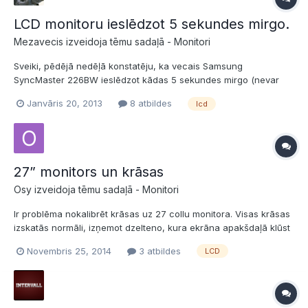
LCD monitoru ieslēdzot 5 sekundes mirgo.
Mezavecis izveidoja tēmu sadaļā -
Monitori
Sveiki, pēdējā nedēļā konstatēju, ka vecais Samsung
SyncMaster 226BW ieslēdzot kādas 5 sekundes mirgo (nevar
saprast, bilde vai apgaismojums) un pēc tam viss normalizējas
Janvāris 20, 2013
8 atbildes
lcd
un bildi rāda normāli kaut visu dienu. Tā notiek gan atgriežoties
no miega režīma, bet arī ieslēdzot monitoru. Interesanti, k...
27” monitors un krāsas
Osy izveidoja tēmu sadaļā -
Monitori
Ir problēma nokalibrēt krāsas uz 27 collu monitora. Visas krāsas
izskatās normāli, izņemot dzelteno, kura ekrāna apakšdaļā klūst
manāmi blāva, bet cyan nedaudz maina trāsas toni. Monitors:
Novembris 25, 2014
3 atbildes
LCD
XL2720Z Zinu, ka TN panelis un skatu leņķis daudz ko ietekmē,
bet domāju, ka skatoties tieši perpendikulāri v...