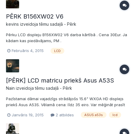
PĒRK B156XW02 V6
kevins izveidoja tēmu sadaļā -
Pērk
Pērku LCD displeju B156XW02 V6 darba kārtībā . Cena 30Eur. Ja
kādam kas piedāvājams, PM .
Februāris 4, 2015
LCD
[PĒRK] LCD matricu priekš Asus A53S
Nain izveidoja tēmu sadaļā -
Pērk
Pazīstamai dāmai vajadzīgs strādājošs 15.6" WXGA HD displejs
priekš Asus A53S. Vēlamā cena: līdz 35 eiro. Var mēģināt prasīt
vairāk. Vēlamā atrašanās vieta: Rīga. Piedāvājumus publiski vai
Janvāris 19, 2015
2 atbildes
ASUS a53s
lcd
uz epastu: putnina.kat@gmail.com . Sūtot piedāvājumu uz
epastu, lietas tālāk kārtojiet ar minēto dāmu. P...