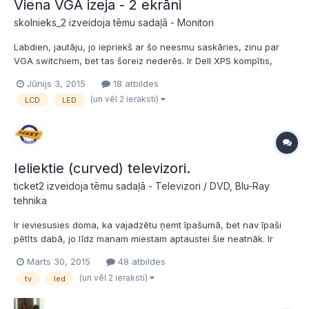
Viena VGA izeja - 2 ekrāni
skolnieks_2 izveidoja tēmu sadaļā -
Monitori
Labdien, jautāju, jo iepriekš ar šo neesmu saskāries, zinu par
VGA switchiem, bet tas šoreiz nederēs. Ir Dell XPS kompītis,
kuram vispār ir mini-display port izeja, bet, lai atvieglotu procesu
Jūnijs 3, 2015
18 atbildes
spraužoties un nesot kompi prom no ofisa ir maza dokstacija (ar
(un vēl 2 ieraksti)
LCD
LED
ārējo Hdd, klaviatūru, peli utt), caur...
Ieliektie (curved) televizori.
ticket2 izveidoja tēmu sadaļā -
Televizori / DVD, Blu-Ray
tehnika
Ir ieviesusies doma, ka vajadzētu ņemt īpašumā, bet nav īpaši
pētīts dabā, jo līdz manam miestam aptaustei šie neatnāk. Ir
dzirdēts, ka tas liekums ir tīri mārketingam...Un tomēr, kāda tad ir
Marts 30, 2015
48 atbildes
tā bilde? Klāt tiks slēgts SAT gan SD/HD. Un, protams, interesē
(un vēl 2 ieraksti)
tv
led
pieejamākie modeļi no samsunga ue48h6800,ue5...