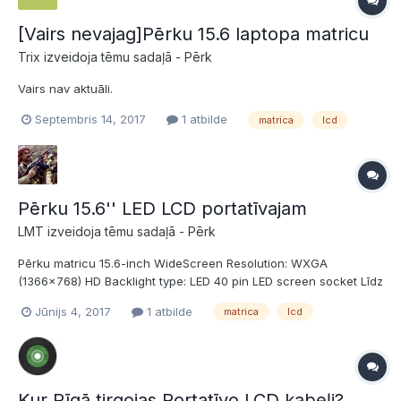
[Vairs nevajag]Pērku 15.6 laptopa matricu
Trix izveidoja tēmu sadaļā -
Pērk
Vairs nav aktuāli.
Septembris 14, 2017
1 atbilde
matrica
lcd
Pērku 15.6'' LED LCD portatīvajam
LMT izveidoja tēmu sadaļā -
Pērk
Pērku matricu 15.6-inch WideScreen Resolution: WXGA
(1366x768) HD Backlight type: LED 40 pin LED screen socket Līdz
30eur esmu gatavs dot. Pirms pirkšanas pieslēgšu un
Jūnijs 4, 2017
1 atbilde
matrica
lcd
pārbaudīšu. Deal vislabāk veikšu Ogrē vai tās tuvumā, ja Rīgā,
tad tālāk par Ķengaragu nav...
Kur Rīgā tirgojas Portatīvo LCD kabeļi?