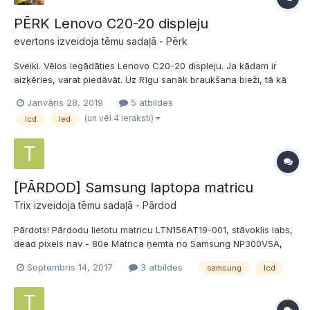
PĒRK Lenovo C20-20 displeju
evertons izveidoja tēmu sadaļā -
Pērk
Sveiki. Vēlos iegādāties Lenovo C20-20 displeju. Ja kādam ir
aizķēries, varat piedāvāt. Uz Rīgu sanāk braukšana bieži, tā kā
tā nav problēma. Cenu īsti nezinu, bet piedāvāju 50-100
Janvāris 28, 2019
5 atbildes
naudiņas. Paldies
(un vēl 4 ieraksti)
lcd
led
[PĀRDOD] Samsung laptopa matricu
Trix izveidoja tēmu sadaļā -
Pārdod
Pārdots! Pārdodu lietotu matricu LTN156AT19-001, stāvoklis labs,
dead pixels nav - 80e Matrica ņemta no Samsung NP300V5A,
nepateikšu saderību ar citiem portatīvajiem! Pašsavākšana tikai!
Septembris 14, 2017
3 atbildes
samsung
lcd
Purvciems - Centrs - Imanta