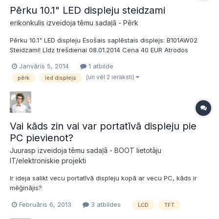
Pērku 10.1" LED displeju steidzami
erikonkulis izveidoja tēmu sadaļā -
Pērk
Pērku 10.1" LED displeju Esošais saplēstais displejs: B101AW02
Steidzami! Līdz trešdienai 08.01.2014 Cena 40 EUR Atrodos
Limbažos. Sadarbojos caur Pasta Staciju. bump nav vairs aktuāli
Janvāris 5, 2014
1 atbilde
(un vēl 2 ieraksti)
pērk
led displejs
Vai kāds zin vai var portatīvā displeju pie
PC pievienot?
Juurasp izveidoja tēmu sadaļā -
BOOT lietotāju
IT/elektroniskie projekti
Ir ideja salikt vecu portatīvā displeju kopā ar vecu PC, kāds ir
mēģinājis?
Februāris 6, 2013
3 atbildes
LCD
TFT