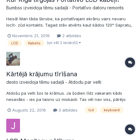
Bumbss izveidoja tēmu sadaļā -
Portatīvo datoru remonts
Heisā! Man tāda škrobe, ka portatīvajam ekrānu vairs nevaru
locīt- zūd kontakts. Tagad stāv atvērts kaut kādos 120° Sapratu,
ka vaina ir LCD kabelī, zinot, ka tas ir ļoti plāns un šo gadu laikā,
Novembris 21, 2016
2 atbildes
visdrīzāk arī esmu kādā vietā to pārlocījis. Vai Jums ir zināma
(un vēl 2 ieraksti)
LCD
Kabelis
vieta Rīgā, kāds e-veikals vai...
Kārtējā krājumu tīrīšana
desto izveidoja tēmu sadaļā -
Atdodu par velti
Atdošu pa velti šos te krāmus. Ja šodien līdz vakaram kāds
nesavāks - ies pa taisno uz miskasti. Tas vēl nav viss, pārējo
salikšu dienas laikā. 28 klaviatūras no aizvēsturiskiem
Augusts 22, 2016
3 atbildes
lcd
keyboard
datoriem(Lenovo, IBM, Acer, Compal, Fujitsu, etc.) Divas ccfl
matricas 15,6" un 14,1". Ejošas!!!