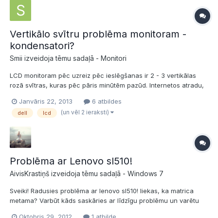
Vertikālo svītru problēma monitoram -
kondensatori?
Smii izveidoja tēmu sadaļā -
Monitori
LCD monitoram pēc uzreiz pēc ieslēgšanas ir 2 - 3 vertikālas
rozā svītras, kuras pēc pāris minūtēm pazūd. Internetos atradu,
ka pie vainas varētu būt kondensatori, kas ir sākuši sažūt(?) un
Janvāris 22, 2013
6 atbildes
attiecīgi bez uzsilšanas nespēj iedot vajadzīgo lādiņu. Jautājums
(un vēl 2 ieraksti)
dell
lcd
- ko darīt tālāk - samierināties, v...
Problēma ar Lenovo sl510!
AivisKrastiņš izveidoja tēmu sadaļā -
Windows 7
Sveiki! Radusies problēma ar lenovo sl510! liekas, ka matrica
metama? Varbūt kāds saskāries ar līdzīgu problēmu un varētu
dalīties pieredzē! Pārbaudīju kontaktus, viss tieši tā kā tam jābūt.
Oktobris 29, 2012
1 atbilde