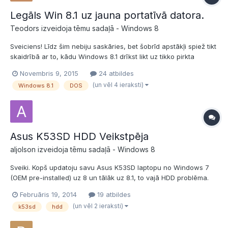
Legāls Win 8.1 uz jauna portatīvā datora.
Teodors izveidoja tēmu sadaļā -
Windows 8
Sveiciens! Līdz šim nebiju saskāries, bet šobrīd apstākļi spiež tikt
skaidrībā ar to, kādu Windows 8.1 drīkst likt uz tikko pirkta
portatīvā datora, uz kura ir tikai DOS. Ik pa laikam dzirdu frāzi
Novembris 9, 2015
24 atbildes
OEM, bet līdz šim īsti līdz galam neesmu sapratis, kā tā
(un vēl 4 ieraksti)
Windows 8.1
DOS
licencēšana notiek. Negribas nošaut greizi...
Asus K53SD HDD Veikstpēja
aljolson izveidoja tēmu sadaļā -
Windows 8
Sveiki. Kopš updatoju savu Asus K53SD laptopu no Windows 7
(OEM pre-installed) uz 8 un tālāk uz 8.1, to vajā HDD problēma.
Jebkāda veida failu pārnešanas no vienas partīcijas uz citu,
Februāris 19, 2014
19 atbildes
no/uz USB ir stipri palēninātas. Programmu atvēršanas ātrums un
(un vēl 2 ieraksti)
k53sd
hdd
datora kopējais ''asums'' ir zuduši. Arī ZIP...