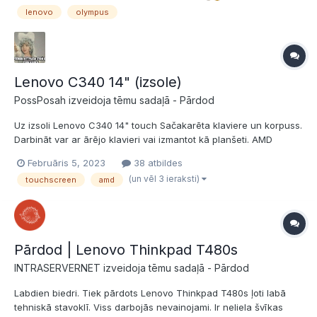
fokusa attālumu sākot no 2 cm. https://ww...
lenovo
olympus
Lenovo C340 14" (izsole)
PossPosah izveidoja tēmu sadaļā -
Pārdod
Uz izsoli Lenovo C340 14" touch Sačakarēta klaviere un korpuss.
Darbināt var ar ārējo klavieri vai izmantot kā planšeti. AMD
3500U RAM 8GB SSD. 256GB Sākuma cena - €10. Darījuma solis
Februāris 5, 2023
38 atbildes
- €2. Beigu termiņš - 10.02.2023 20:00 (solot pēdējās 5min,
(un vēl 3 ieraksti)
touchscreen
amd
termiņš pagarinās par...
Pārdod | Lenovo Thinkpad T480s
INTRASERVERNET izveidoja tēmu sadaļā -
Pārdod
Labdien biedri. Tiek pārdots Lenovo Thinkpad T480s ļoti labā
tehniskā stavoklī. Viss darbojās nevainojami. Ir neliela švīkas