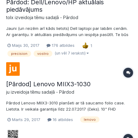
Pārdod: Dell/Lenovo/HP aktuālais
piedāvājums
tolx izveidoja tēmu sadaļā -
Pārdod
Jauni (un reizēm arī kāds lietots) Dell laptopi par labām cenām.
Ar garantiju. Ir aktuālais piedāvājums un iespēja pasūtīt. Te būs
aktuālā liste. Latitude 5404 (rugged), 14", i5-4310u, 8gb RAM,
Maijs 30, 2017
176 atbildes
1
128gb SSD, 970eur Latitude 3340, 13", i5-4210u, 8gb RAM, 500gb
hdd, 450eur Latitude E5450,...
(un vēl 7 ieraksti)
precision
vostro
[Pārdod] Lenovo MIIX3-1030
ju izveidoja tēmu sadaļā -
Pārdod
Pārdod Lenovo MIIX3-3010 planšeti ar tā saucamo folio case.
Lietota. Ir veikala garantija līdz 22.07.2017 (čeks). 10" FHD
(1920x1200) ekrāns. Uz ekrāna ir viegli skrāpējumi, bet bildi
Marts 29, 2017
16 atbildes
lenovo
neietekmē (vismaz es neko neredzu). RAM 2GB. 64GB iebūvētā
atmiņa. Ir microUSB....