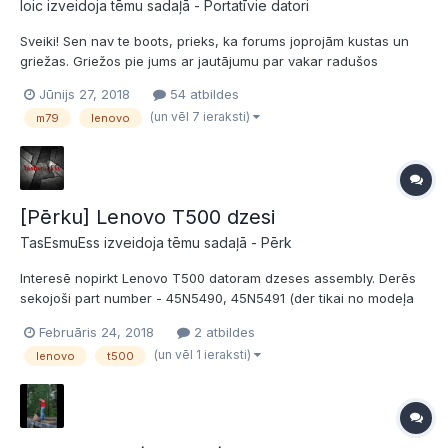
loic izveidoja tēmu sadaļā -
Portatīvie datori
Sveiki! Sen nav te boots, prieks, ka forums joprojām kustas un
griežas. Griežos pie jums ar jautājumu par vakar radušos
problēmu. Patērētāju aizsardzības centrs īsti nepalīdzēja.
Jūnijs 27, 2018
54 atbildes
Draudzene, nepakonsultējusies ar mani, no m79.lv filiāles (ne
(un vēl 7 ieraksti)
m79
lenovo
online, bet IRLā) nopirka Lenovo IdeaPa...
[Pērku] Lenovo T500 dzesi
TasEsmuEss izveidoja tēmu sadaļā -
Pērk
Interesē nopirkt Lenovo T500 datoram dzeses assembly. Derēs
sekojoši part number - 45N5490, 45N5491 (der tikai no modeļa
ar integrēto GPU). Lētāk kā eBay, primāri ja var dabūt Jelgavā.
Februāris 24, 2018
2 atbildes
Klients gatavs par to pasākumu maksāt līdz 30 EUR. Esošā dzese
(un vēl 1 ieraksti)
lenovo
t500
izcentrējusies un ķeras, negriežas.