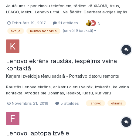
Jautājums ir par zīmolu telefoniem, tādiem kā XIAOMI, Asus,
LEAGO, Meizu, Lenovo u.tml... Vai šādās: Gearbest akcijas lapās
,- kur tos, cik noprotu, piedāvā par iepazīšanās cenu, ir vērts
Februāris 19, 2017
21 atbildes
5
iegādāties? Vai muitas nodokli tāda pirkuma gadījumā ir
iespējams apiet, ja pārdevējs norāda, ka tā ir dāva...
(un vēl 9 ieraksti)
akcija
muitas nodoklis
Lenovo ekrāns raustās, iespējms vaina
kontaktā
Karjera izveidoja tēmu sadaļā -
Portatīvo datoru remonts
Raustās Lenovo ekrāns, ar katru dienu vairāk, izskatās, ka vaina
kontaktā. Atrodos pie Dominas, iesakot, lūdzu, kur varu
saremontēt kvalitatīvi un saprātīgā cenā. Dators ir ikdienas darba
Novembris 21, 2016
5 atbildes
lenovo
ekrāns
instruments un nevaru atļauties ilgā remontā atstāt.
Lenovo laptopa izvēle