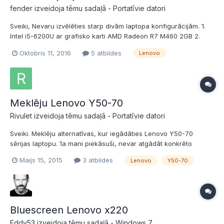
fender izveidoja tēmu sadaļā -
Portatīvie datori
Sveiki, Nevaru izvēlēties starp divām laptopa konfigurācijām. 1.
Intel i5-6200U ar grafisko karti AMD Radeon R7 M460 2GB 2.
Intel i7-6200U ar grafisko karti Intel® HD Graphics 520 Spēles
Oktobris 11, 2016
5 atbildes
Lenovo
nespēlēju vispār, nedaudz vienkarša video un foto apstrāde,
ofiss un paris vienkārši softi. Links uz modeļiem...
Meklēju Lenovo Y50-70
Rivulet izveidoja tēmu sadaļā -
Portatīvie datori
Sveiki. Meklēju alternatīvas, kur iegādāties Lenovo Y50-70
sērijas laptopu. 1a mani piekāsuši, nevar atgādāt konkrēto
modeli. Budžets ir aptuveni tāds, kādā cenā ir linkotais modelis.
Maijs 15, 2015
3 atbildes
Lenovo
Y50-70
Varu needaudz piemest, ja tiešām ir variants. Jāpiebilst, ka
nepieciešams pēc iespējas ātrāk. Priecāšos par atsa...
Bluescreen Lenovo x220
Eddy53 izveidoja tēmu sadaļā -
Windows 7