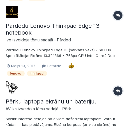
Pārdodu Lenovo Thinkpad Edge 13
notebook
ivo izveidoja tēmu sadaļā -
Pārdod
Pārdodu Lenovo Thinkpad Edge 13 (sarkans vāks) - 60 EUR
Specifikācija: Ekrāns 13.3" 1366 x 768px CPU Intel Core2 Duo
SU7300 1.3GHz 4 GB RAM 250 GB HDD Licenzēts Windows 10
Maijs 10, 2017
1 atbilde
1
Baterija tur kādu stundu, Vizuālais un tehniskais stāvoklis ļoti
labs, vienīgais defekts - trūkst skaļuma at...
lenovo
thinkpad
Pērku laptopa ekrānu un bateriju.
AVilks izveidoja tēmu sadaļā -
Pērk
Sveiki! Interesē detaļas no diviem dažādiem laptopiem, varbūt
kādam ir kas piedāvājams. Ekrāna korpuss (ar visu ekrānu) no