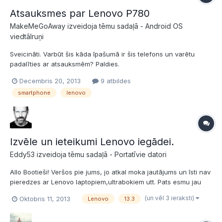
Atsauksmes par Lenovo P780
MakeMeGoAway izveidoja tēmu sadaļā -
Android OS
viedtālruņi
Sveicināti. Varbūt šis kāda īpašumā ir šis telefons un varētu
padalīties ar atsauksmēm? Paldies.
Decembris 20, 2013
9 atbildes
smartphone
lenovo
Izvēle un ieteikumi Lenovo iegādei.
Eddy53 izveidoja tēmu sadaļā -
Portatīvie datori
Allo Bootieši! Veršos pie jums, jo atkal moka jautājums un īsti nav
pieredzes ar Lenovo laptopiem,ultrabokiem utt. Pats esmu jau
izskatijis visādus modeļus, bet vairāk tomēr interesē Lenovo.
(un vēl 3 ieraksti)
Oktobris 11, 2013
Lenovo
13.3
Gribēju noskaidrot un varbūt ir kāds kurš var ieteikt man kādu no
Ideapad vai Thinkpad sērijas ar 13....