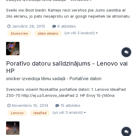
Sveiki visi Boot biedri. Kartejo reizi vershos pie Jums saistiba ar
zilo ekranu, jo pats nesaprotu un ar googli nepietiek lai atrisinatu
sho problemu! Pirmkart velejos jau laicigi atvainoties, par to ka
Janvāris 28, 2015
6 atbildes
netiek lietotas garumzimes, bet uz shi datora vel nav bijusi
(un vēl 3 ieraksti)
bluescree
zilais ekrans
nepiecieshamiba pec apostrof...
Poratīvo datoru salīdzinājums - Lenovo vai
HP
snicker izveidoja tēmu sadaļā -
Portatīvie datori
Sveiciens visiem! Noskatītie portatīvie datori: 1. Lenovo IdeaPad
Z50-70 http://ej.uz/Lenovo_IdeaPad 2. HP Envy 15-j140na
http://ej.uz/HP_Envy Aicinu Jūs, zinošos un ne tik zinošos foruma
Novembris 10, 2014
15 atbildes
pārstāvjus, izteikt savu viedokli par sekojošiem tematiem (lūdzu,
(un vēl 3 ieraksti)
Lenovo
IdeaPad
bez liekiem komentāriem): kurš pēc...