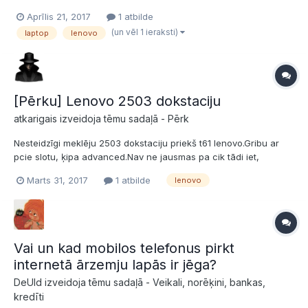
Lenovo E530c (der arī no E530) - cenā līdz 50€. Dell Vostro
Aprīlis 21, 2017
1 atbilde
3350 baterija - cenā līdz kādiem 10-15€? Ja ir kādi jautājumi,
(un vēl 1 ieraksti)
laptop
lenovo
piedāvājumi d...
[Pērku] Lenovo 2503 dokstaciju
atkarigais izveidoja tēmu sadaļā -
Pērk
Nesteidzīgi meklēju 2503 dokstaciju priekš t61 lenovo.Gribu ar
pcie slotu, ķipa advanced.Nav ne jausmas pa cik tādi iet,
pieņemsim, ka esmu ar mieru ziedot ap 30 EUR.
Marts 31, 2017
1 atbilde
lenovo
Vai un kad mobilos telefonus pirkt
internetā ārzemju lapās ir jēga?
DeUld izveidoja tēmu sadaļā -
Veikali, norēķini, bankas,
kredīti