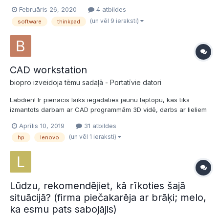
apakšā, pret kaut ko ieskrāpējies. Datoram ir on-site garantija
Februāris 26, 2020
4 atbildes
līdz: 04/09/2021. Līdzi komplektā dodu Adobe Photoshop CS5
(un vēl 9 ieraksti)
software
thinkpad
Retail, Microsoft Office 2016 Home & Business Retai...
CAD workstation
biopro izveidoja tēmu sadaļā -
Portatīvie datori
Labdien! Ir pienācis laiks iegādāties jaunu laptopu, kas tiks
izmantots darbam ar CAD programmām 3D vidē, darbs ar lieliem
.ifc failiem 200-500Mb, 30-50Mb CAD failiem Budžets būtu ap
Aprīlis 10, 2019
31 atbildes
2000 euro. Cik esmu skatījies, tad manā budžeta kategorijā ir 3
(un vēl 1 ieraksti)
hp
lenovo
lielie ražotāji: Lenovo ThinkPad...
Lūdzu, rekomendējiet, kā rīkoties šajā
situācijā? (firma piečakarēja ar brāķi; melo,
ka esmu pats sabojājis)