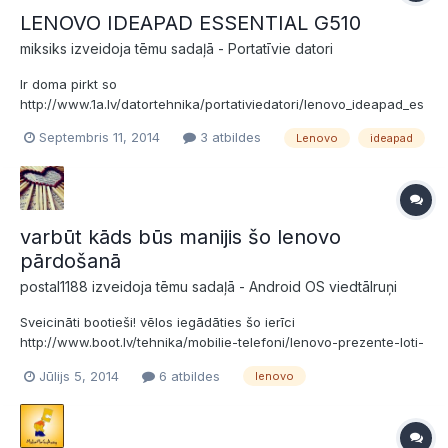
LENOVO IDEAPAD ESSENTIAL G510
miksiks izveidoja tēmu sadaļā -
Portatīvie datori
Ir doma pirkt so
http://www.1a.lv/datortehnika/portativiedatori/lenovo_ideapad_es
sential_g510_59399925 Vēlētos dzirdet viedokli par so aparātu,
Septembris 11, 2014
3 atbildes
Lenovo
ideapad
ka ir ar kvalitāti Ideapad sērijai, jo citu ražotāju datori ar sadiem
parametriem ir dargaki. Dators paredzēts darbam ar dažādām
grafiskajām programmām....
varbūt kāds būs manijis šo lenovo
pārdošanā
postal1188 izveidoja tēmu sadaļā -
Android OS viedtālruņi
Sveicināti bootieši! vēlos iegādāties šo ierīci
http://www.boot.lv/tehnika/mobilie-telefoni/lenovo-prezente-loti-
letu-un-jaudigu-viedtalruni-golden-warrior-a8 ! Varbūt kāds ir jau
Jūlijs 5, 2014
6 atbildes
lenovo
manijis šo pārdošanā? Nekādīgi nezdodas atras kur šo tālruni
iegādāties!