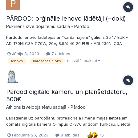
PĀRDOD: orģinālie lenovo lādētāji (+doki)
Pukinens izveidoja tēmu sadaļā -
Pārdod
Pārdodu lenovo lādētējus ar "kantainajiem" galiem: 35 17 EUR -
ADL170NLC3A (170W, 20V, 8.5A) 40 20 EUR - ADL230NLC3A
(230W, 20V, 11.5A) [11.5A Karl!!! :-)] Dāvanā varu dot doku
Jūnijs 8, 2023
7 atbildes
(ThinkPad Ultra Dock 40A2). Interesentus, lūdzu, sūtīt PM.
(un vēl 1 ieraksti)
lenovo
barošanas bloks
Piegāde ar OMNIVA, izmaksas se...
Pārdod digitālo kameru un planšetdatoru,
500€
Athlons izveidoja tēmu sadaļā -
Pārdod
Labsdiena! Uz pārdošanu profesionāla līmeņa mājas lietotājam
domāta digitālā kamera Olimpus C-370 ar zoom funkciju. Lietota
saudzīgi un reti. Izcila bildes kvalitāte labos apstākļos, ātrdarbība
Februāris 26, 2023
8 atbildes
10
ļaus noķert pat visašākās situācijas. Nepārspējams macro ar