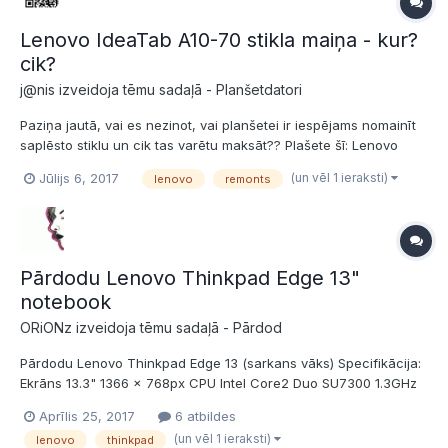
Lenovo IdeaTab A10-70 stikla maiņa - kur?
cik?
j@nis izveidoja tēmu sadaļā -
Planšetdatori
Paziņa jautā, vai es nezinot, vai planšetei ir iespējams nomainīt
saplēsto stiklu un cik tas varētu maksāt?? Plašete šī: Lenovo
IdeaTab A10-70 Stikls pašlaik izskatās šādi: Plašete ieslēdzas,
(un vēl 1 ieraksti)
Jūlijs 6, 2017
lenovo
remonts
ekrāns reaģē uz pieskārienu, viss ok tik tālu! Varbūt iesakiet
kādu kant...
Pārdodu Lenovo Thinkpad Edge 13"
notebook
ORiONz izveidoja tēmu sadaļā -
Pārdod
Pārdodu Lenovo Thinkpad Edge 13 (sarkans vāks) Specifikācija:
Ekrāns 13.3" 1366 x 768px CPU Intel Core2 Duo SU7300 1.3GHz
4 GB RAM 250 GB HDD 6cell baterija tur 3.5+ h Stāvoklis labs,
Aprīlis 25, 2017
6 atbildes
nav būtisku nolietojuma pazīmju. Kopā ar pārnēsāšanas maku un
(un vēl 1 ieraksti)
lenovo
thinkpad
orig. lādētāju. Cena: PĀRDOTS EU...