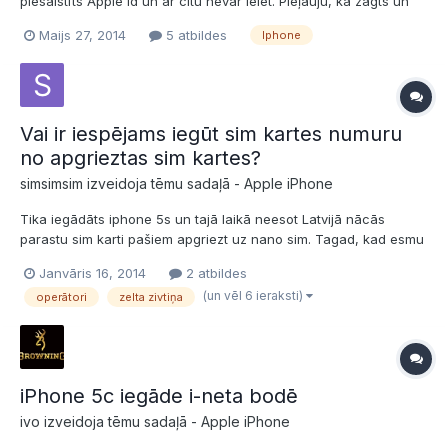
piesaistīts Apple id un ar citu nevar ieiet. Pieļauju, ka zagts un
nosūtītājs neatbild. Ir iespēja noņemt viņa id un tikt iekšā ar savu
Maijs 27, 2014
5 atbildes
Iphone
vai arī varu izmest Iphone? Ir cilvēki, kas ar ko tādu nodarbojas?
Vai ir iespējams iegūt sim kartes numuru
no apgrieztas sim kartes?
simsimsim izveidoja tēmu sadaļā -
Apple iPhone
Tika iegādāts iphone 5s un tajā laikā neesot Latvijā nācās
parastu sim karti pašiem apgriezt uz nano sim. Tagad, kad esmu
Latvijā vajadzētu pāriet no ZZ uz Biti, bet problēma tāda, ka viņi
Janvāris 16, 2014
2 atbildes
prasa sim kartes numuru, kuru var nolasīt no pašas kartiņas.
(un vēl 6 ieraksti)
operātori
zelta zivtiņa
Ņemot vērā, ka viņa ir apgriezta to nevar izdar...
iPhone 5c iegāde i-neta bodē
ivo izveidoja tēmu sadaļā -
Apple iPhone