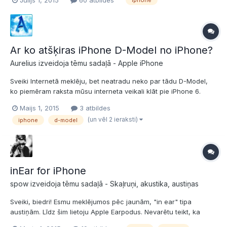
iphone
domas - ko tieši man vajadzētu pārbaudīt pirms es iegādājos
lietotu iphone telefonu ? Negribās iegrābti...
Ar ko atšķiras iPhone D-Model no iPhone?
Aurelius izveidoja tēmu sadaļā -
Apple iPhone
Sveiki Internetā meklēju, bet neatradu neko par tādu D-Model,
ko piemēram raksta mūsu interneta veikali klāt pie iPhone 6.
Redzēts arī pie iPhone 5s. Cik skatījos, tad lētāk maksā, ja klāt ir
Maijs 1, 2015
3 atbildes
pierakstīts, tas D-Model. Varbūt kāds mani var apgaismot ar to,
(un vēl 2 ieraksti)
iphone
d-model
ko tas vispār nozīmē? Sliktāks?
inEar for iPhone
spow izveidoja tēmu sadaļā -
Skaļruņi, akustika, austiņas
Sveiki, biedri! Esmu meklējumos pēc jaunām, "in ear" tipa
austiņām. Līdz šim lietoju Apple Earpodus. Nevarētu teikt, ka
nepatīk, bet kā nākamās ņemt vairs īsti negribās. Lietošanā bija