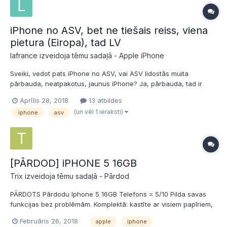
iPhone no ASV, bet ne tiešais reiss, viena
pietura (Eiropa), tad LV
lafrance izveidoja tēmu sadaļā -
Apple iPhone
Sveiki, vedot pats iPhone no ASV, vai ASV lidostās muita
pārbauda, neatpakotus, jaunus iPhone? Ja, pārbauda, tad ir
nepieciešams maksāt nodokli, ja lido atpakļ uz Eiropu? Cik lielus?
Aprīlis 28, 2018
13 atbildes
Vai arī muita pārbauda jau Eiropā, ne LV, bet teiksim pārsēšanas
(un vēl 1 ieraksti)
iphone
asv
ir Vācijā, Frankfurtē? Šeit kāds pārbauda? Jāmaksā...
[PĀRDOD] iPHONE 5 16GB
Trix izveidoja tēmu sadaļā -
Pārdod
PĀRDOTS Pārdodu Iphone 5 16GB Telefons = 5/10 Pilda savas
funkcijas bez problēmām. Komplektā: kastīte ar visiem papīriem,
Lādētājs USB vads aizsargvāciņš Vēlviens iphone 5, detaļām (ja
Februāris 26, 2018
apple
iphone
kādreiz tādas būs nepieciešamas) 50e Par piegādi sarunāsim!