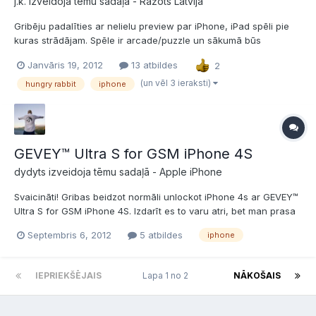
j.k. izveidoja tēmu sadaļā -
Ražots Latvijā
Gribēju padalīties ar nelielu preview par iPhone, iPad spēli pie
kuras strādājam. Spēle ir arcade/puzzle un sākumā būs
pieejama tikai uz iOS (iPhone, iPad, iPod touch iekārtām). Spēles
Janvāris 19, 2012
13 atbildes
2
final versija plānota februārī. Spēles trailer video - [media]
[/media]Gameplay ieraksts - [media] [/media]Spē...
(un vēl 3 ieraksti)
hungry rabbit
iphone
GEVEY™ Ultra S for GSM iPhone 4S
dydyts izveidoja tēmu sadaļā -
Apple iPhone
Svaicināti! Gribas beidzot normāli unlockot iPhone 4s ar GEVEY™
Ultra S for GSM iPhone 4S. Izdarīt es to varu atri, bet man prasa
iepriekšējo operātoru, lai attiecīgi ievadītu kaut kādus kodus un
Septembris 6, 2012
5 atbildes
iphone
lai GEVEY strādātu normāli. Par iepriekšējo Operātoru man nav
ne jausmas. Priku telefonu lietotu,...
IEPRIEKŠĒJAIS
Lapa 1 no 2
NĀKOŠAIS