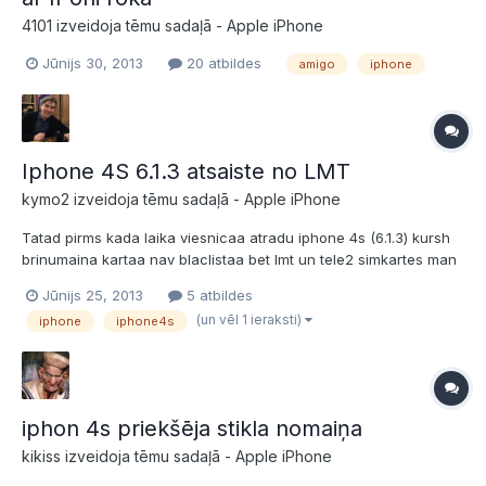
4101 izveidoja tēmu sadaļā -
Apple iPhone
Jūnijs 30, 2013
20 atbildes
amigo
iphone
Iphone 4S 6.1.3 atsaiste no LMT
kymo2 izveidoja tēmu sadaļā -
Apple iPhone
Tatad pirms kada laika viesnicaa atradu iphone 4s (6.1.3) kursh
brinumaina kartaa nav blaclistaa bet lmt un tele2 simkartes man
neiet, lai gan cik noprotu telefons bijis zem lmt piesleguma, vai ir
Jūnijs 25, 2013
5 atbildes
kads veids kaa vai kur vinju varetu atblokjet lai varu pazvanit un
(un vēl 1 ieraksti)
iphone
iphone4s
man nebutu tikai parspilets mp3 p...
iphon 4s priekšēja stikla nomaiņa
kikiss izveidoja tēmu sadaļā -
Apple iPhone