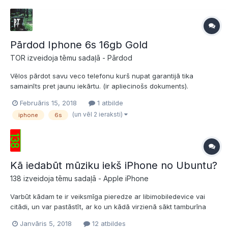
Rīga +3712236...
Pārdod Iphone 6s 16gb Gold
TOR izveidoja tēmu sadaļā -
Pārdod
Vēlos pārdot savu veco telefonu kurš nupat garantijā tika
samainīts pret jaunu iekārtu. (ir apliecinošs dokuments).
Telefons: Iphone 6s, 16gb, gold. Jauns, nelietots (plēvītē).
Februāris 15, 2018
1 atbilde
Oriģinālā kaste, jauns lādētājs, bez austiņām. Pirkts LMT. Serviss
(un vēl 2 ieraksti)
iphone
6s
samainija pret jaunu, jo 2x nesp...
Kā iedabūt mūziku iekš iPhone no Ubuntu?
138 izveidoja tēmu sadaļā -
Apple iPhone
Varbūt kādam te ir veiksmīga pieredze ar libimobiledevice vai
citādi, un var pastāstīt, ar ko un kādā virzienā sākt tamburīna
kratīšanu? Uz ātru roku tīmeklī atrodamie padomi nav
Janvāris 5, 2018
12 atbildes
viennozīmīgi. Aitjūnz uz virtuālās mašīnas ir opcija, ko gribētos