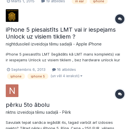
Marts 1, 2015
19 atbildes
in ear
iphone
divas, abas palika manāmi klusākas, "volume" dod, apmēram, uz
70%, bet patīk, ka ir ērts "voice control". Sāku...
iPhone 5 piesaistīts LMT vai ir iespejams
Unlock uz visiem tikliem ?
nightdusoleil izveidoja tēmu sadaļā -
Apple iPhone
iPhone 5 piesaistīts LMT (Iegādāts kā LMT mans komplekts) vai
ir iespejams Unlock uz visiem tikliem , bez hardware unlock kur
nevar atjaunot uz jaunākajām versijām ? Esmu atradis sadu
Septembris 6, 2013
16 atbildes
iespēju kur pec imei ievadisanas un tikla izveles samaksā kādus
(un vēl 4 ieraksti)
iphone
iphone 5
20 vai lidz 30 usd un 1 - 24 h laika Permanent Facto...
pērku 5to ābolu
nktns izveidoja tēmu sadaļā -
Pērk
Savulaik tepat sanāca iegādāt 4s, tagad varbūt arī izdosies
piekto? Tātad pērku iPhone 5. Rīga. Cena ~250 EUR, vēlams