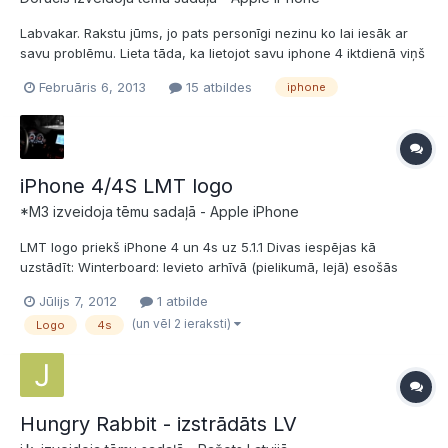
Labvakar. Rakstu jūms, jo pats personīgi nezinu ko lai iesāk ar
savu problēmu. Lieta tāda, ka lietojot savu iphone 4 iktdienā viņš
pēkšņi kad grib izslēdzās, un ieslēdzot telefonu atpakaļ nav
Februāris 6, 2013
15 atbildes
iphone
jāvada parole, vienvārdsakot, nenotiek tāpat kā
izslēgšanu/ieslēgšanu veiktu manuāli, kad prasa pinkodu. Daž...
iPhone 4/4S LMT logo
*M3 izveidoja tēmu sadaļā -
Apple iPhone
LMT logo priekš iPhone 4 un 4s uz 5.1.1 Divas iespējas kā
uzstādīt: Winterboard: Ievieto arhīvā (pielikumā, lejā) esošās
bildes šajā direktorijā (caur SSH, failu browseri etc.)
Jūlijs 7, 2012
1 atbilde
/private/var/stash/Themes.DVkK4k/TEMASNOSAUKUMS.theme/B
(un vēl 2 ieraksti)
Logo
4s
undles/com.apple.LMT_lv un caur Winterboard uzliec "tēmu"...
Hungry Rabbit - izstrādāts LV