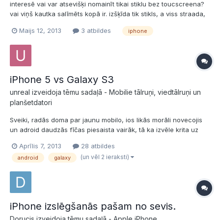
interesē vai var atsevišķi nomainīt tikai stiklu bez toucscreena?
vai viņš kautka salīmēts kopā ir. izšķīda tik stikls, a viss straada,
un redzet var. lasīju ka citiem esot salīmets kopā, kā šim
Maijs 12, 2013
3 atbildes
iphone
modelim?
iPhone 5 vs Galaxy S3
unreal izveidoja tēmu sadaļā -
Mobilie tālruņi, viedtālruņi un
planšetdatori
Sveiki, radās doma par jaunu mobilo, ios likās morāli novecojis
un adroid daudzās fīčas piesaista vairāk, tā ka izvēle krita uz
Galaxy S3, taču pavērojot crash testus, atklājās ka laikam
Aprīlis 7, 2013
28 atbildes
iPhone 5 izturības ziņā ir pārāks... jo S3 lielais ekrāns plīsa pie
(un vēl 2 ieraksti)
android
galaxy
dažnedažādiem kritieniem, pat no visnotaļ zem...
iPhone izslēgšanās pašam no sevis.
Dorucis izveidoja tēmu sadaļā -
Apple iPhone