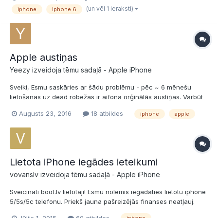
LMT garantija līdz 2017.gada decembrim (īstenojama caur mani).
(un vēl 1 ieraksti)
iphone
iphone 6
Cena: 300€...
Apple austiņas
Yeezy izveidoja tēmu sadaļā -
Apple iPhone
Sveiki, Esmu saskāries ar šādu problēmu - pēc ~ 6 mēnešu
lietošanas uz dead robežas ir aifona orģinālās austiņas. Varbūt
varat ieteikt, kur iespējams iegādāties tās Latvijā pietiekoši
Augusts 23, 2016
18 atbildes
iphone
apple
izdevīgā cenā? Neesmu vēl īsti atradis laiku skraidīt pa veikaliem
apkārt un pētīt cenas. Šobrīd dzīvē ir dažādi...
Lietota iPhone iegādes ieteikumi
vovanslv izveidoja tēmu sadaļā -
Apple iPhone
Sveicināti boot.lv lietotāji! Esmu nolēmis iegādāties lietotu iphone
5/5s/5c telefonu. Priekš jauna pašreizējās finanses neatļauj.
Vēlos lūgt visu iphone lietotāju gūto pieredzi un izteikt savas
Jūlijs 1, 2015
60 atbildes