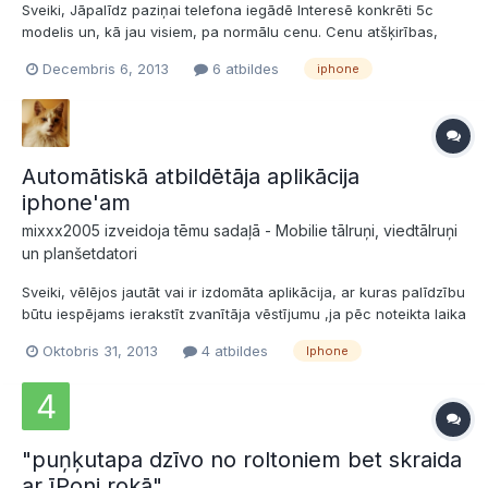
Sveiki, Jāpalīdz paziņai telefona iegādē Interesē konkrēti 5c
modelis un, kā jau visiem, pa normālu cenu. Cenu atšķirības,
protams, neta bodēs un pie dīleriem ir fantastiskas - ~330-350
Decembris 6, 2013
6 atbildes
iphone
Ls neta bodēs vs 450 Ls iekš Capital. Attiecīgi jautājums - uz ko
jāskatās, pērkot trubu neta bodē, lai ne...
Automātiskā atbildētāja aplikācija
iphone'am
mixxx2005 izveidoja tēmu sadaļā -
Mobilie tālruņi, viedtālruņi
un planšetdatori
Sveiki, vēlējos jautāt vai ir izdomāta aplikācija, ar kuras palīdzību
būtu iespējams ierakstīt zvanītāja vēstījumu ,ja pēc noteikta laika
šis zvans netiek pieņemts.
Oktobris 31, 2013
4 atbildes
Iphone
"puņķutapa dzīvo no roltoniem bet skraida
ar īPoni rokā"