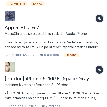
ubuntu linux
iphone
vismazāk. Ubuntu 16.04 LTS, iPhone SE ar...
Apple iPhone 7
MusicChronos izveidoja tēmu sadaļā -
Apple iPhone
Sveiki Situācija tāda - Ir man Iphone 7 un Vodafone operators,
sanāca atbraukt uz LV un palikt tepat, atpakaļ netaisos braukt
un vodafone konts uz kuru skaitīt naudiņu ir pasudas, karoče
Oktobris 12, 2017
5 atbildes
iphone
īsāk sakot, vai ir iespēja kautkā piesaistīties pie kāda Latvijas
operatora vai atbloķēt kaut kā to vodafone...
[Pārdod] iPhone 6, 16GB, Space Gray
martinno izveidoja tēmu sadaļā -
Pārdod
PĀRDOTS! Uz tirdziņu jaunkundzes iPhone 6, 16GB, Space Gray,
tikko samainīts pa garantiju (LMT) - līdz ar to, telefons jauns,
aksesuāri lietoti. Komplektā lādētājs un datu kabelis, austiņu nav.
Februāris 18, 2017
2 atbildes