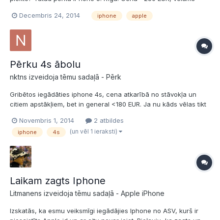
melnu, bet galvenais - vizuāli un tehniski jābūt ok, nodriskātos
Decembris 24, 2014
iphone
apple
nepiedāvāt.
Pērku 4s ābolu
nktns izveidoja tēmu sadaļā -
Pērk
Gribētos iegādāties iphone 4s, cena atkarībā no stāvokļa un
citiem apstākļiem, bet in general <180 EUR. Ja nu kāds vēlas tikt
vaļā - PM.
Novembris 1, 2014
2 atbildes
(un vēl 1 ieraksti)
iphone
4s
Laikam zagts Iphone
Litmanens izveidoja tēmu sadaļā -
Apple iPhone
Izskatās, ka esmu veiksmīgi iegādājies Iphone no ASV, kurš ir