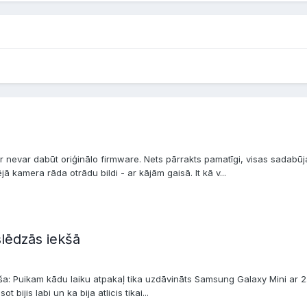
ur nevar dabūt oriģinālo firmware. Nets pārrakts pamatīgi, visas sada
jā kamera rāda otrādu bildi - ar kājām gaisā. It kā v...
lēdzās iekšā
a: Puikam kādu laiku atpakaļ tika uzdāvināts Samsung Galaxy Mini ar 2.2 
 bijis labi un ka bija atlicis tikai...