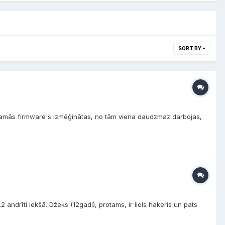
SORT BY
būjamās firmware's izmēģinātas, no tām viena daudzmaz darbojas,
andrīti iekšā. Džeks (12gadi), protams, ir liels hakeris un pats