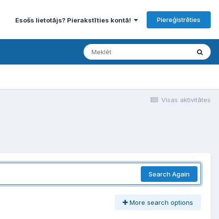
Piereģistrēties
Esošs lietotājs? Pierakstīties kontā!
Visas aktivitātes
Search Again
More search options