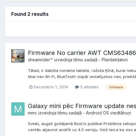
Found 2 results
Firmware No carrier AWT CMS63486
dreamrider™ izveidoja tēmu sadaļā -
Planšetdatori
Tātad, ir dabūta noname tablete, ražota Ķīnā, kurai nek
tikai nav Wi-Fi, BlueTooth vispār iestatījumos nav, priekšē
Decembris 1, 2014
5 atbildes
firmware
Galaxy mini pēc Firmware update nes
mmc izveidoja tēmu sadaļā -
Android OS viedtālruņi
Sveiki, augsti godājamā Boot.lv publika! Problēma sekojoš
centās atjaunot andrīti uz 4.0 versiju. Viņš teica ka viss esot