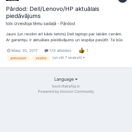
Pārdod: Dell/Lenovo/HP aktuālais
piedāvājums
tolx izveidoja tēmu sadaļā -
Pārdod
Jauni (un reizēm arī kāds lietots) Dell laptopi par labām cenām.
Ar garantiju. Ir aktuālais piedāvājums un iespēja pasūtīt. Te būs
aktuālā liste. Latitude 5404 (rugged), 14", i5-4310u, 8gb RAM,
Maijs 30, 2017
176 atbildes
1
128gb SSD, 970eur Latitude 3340, 13", i5-4210u, 8gb RAM, 500gb
hdd, 450eur Latitude E5450,...
(un vēl 7 ieraksti)
precision
vostro
Language
boot.ritakafija.lv
Powered by Invision Community