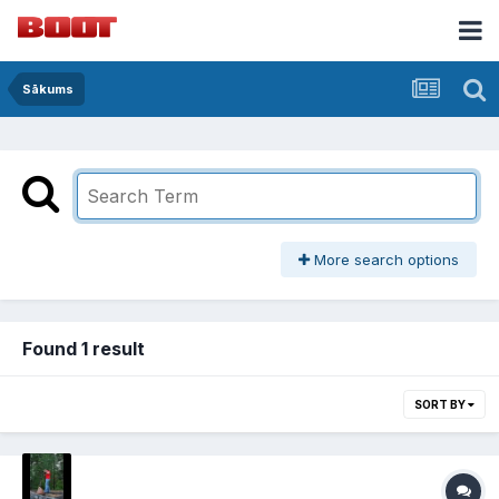
Sākums
More search options
Found 1 result
SORT BY