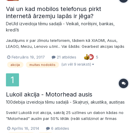
Vai un kad mobilos telefonus pirkt
internetā ārzemju lapās ir jēga?
DeUld izveidoja tēmu sadaļā -
Veikali, norēķini, bankas,
kredīti
Jautājums ir par zīmolu telefoniem, tādiem kā XIAOMI, Asus,
LEAGO, Meizu, Lenovo u.tml... Vai šādās: Gearbest akcijas lapās
,- kur tos, cik noprotu, piedāvā par iepazīšanās cenu, ir vērts
Februāris 19, 2017
21 atbildes
5
iegādāties? Vai muitas nodokli tāda pirkuma gadījumā ir
iespējams apiet, ja pārdevējs norāda, ka tā ir dāva...
(un vēl 9 ieraksti)
akcija
muitas nodoklis
Lukoil akcija - Motorhead ausis
100debija izveidoja tēmu sadaļā -
Skaļruņi, akustika, austiņas
Sveiki! Lukoilā irot akcija, sakrāj 25 uzlīmes un dabon kādas no
"Motorhead" ausīm par 50% lētāk (reāli salīdzinot ar firmas
mājaslapu sanāk tikai 35-40% : ) ) Ir, nav vērts?
Aprīlis 16, 2014
6 atbildes
http://shop.motorheadphones.com/uk/p_motorhead_product.asp