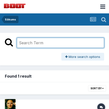
Sākums
More search options
Found 1 result
SORT BY