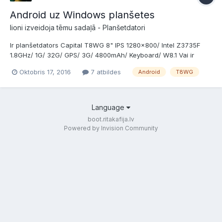
Android uz Windows planšetes
lioni izveidoja tēmu sadaļā -
Planšetdatori
Ir planšetdators Capital T8WG 8" IPS 1280x800/ Intel Z3735F
1.8GHz/ 1G/ 32G/ GPS/ 3G/ 4800mAh/ Keyboard/ W8.1 Vai ir
iespējams uz viņa uzlikt Android OS?
Oktobris 17, 2016
7 atbildes
Android
T8WG
Language
boot.ritakafija.lv
Powered by Invision Community