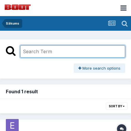
Sākums
More search options
Found 1 result
SORT BY