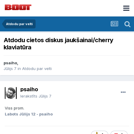
Atdodu par velti
Atdodu cietos diskus jaukšainai/cherry
klaviatūra
psaiho,
Jūlijs 7
in
Atdodu par velti
psaiho
Ierakstīts
Jūlijs 7
Viss prom.
Labots
Jūlijs 12
- psaiho