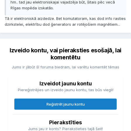
hm.. tad jau elektroniskajai vajadzēja būt, šitais pēc vecā
Rīgas mopēda izskatās.
Tā ir elektroniskā aizdedze. Bet komutatoram, kas dod info rasties
dzirkstelei, elektrību dod ģenerators ar rotējošiem magnētiem...
Izveido kontu, vai pieraksties esošajā, lai
komentētu
Jums ir jābūt šī foruma biedram, lai varētu komentēt tēmas
Izveidot jaunu kontu
Piereģistrējies un izveido jaunu kontu, tas būs viegli!
Reģistrēt jaunu kontu
Pierakstīties
Jums jau ir konts? Pierakstieties tajā šeit!