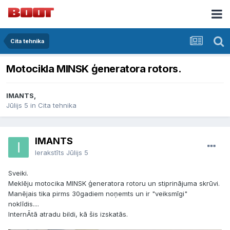
Cita tehnika
Motocikla MINSK ģeneratora rotors.
IMANTS,
Jūlijs 5
in
Cita tehnika
IMANTS
Ierakstīts
Jūlijs 5
Sveiki.
Meklēju motocika MINSK ģeneratora rotoru un stiprinājuma skrūvi.
Manējais tika pirms 30gadiem noņemts un ir "veiksmīgi"
noklīdis....
InternĀtā atradu bildi, kā šis izskatās.