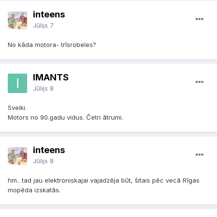
inteens
Jūlijs 7
No kāda motora- trīsrobeles?
IMANTS
Jūlijs 8
Sveiki.
Motors no 90.gadu vidus. Četri ātrumi.
inteens
Jūlijs 8
hm.. tad jau elektroniskajai vajadzēja būt, šitais pēc vecā Rīgas
mopēda izskatās.