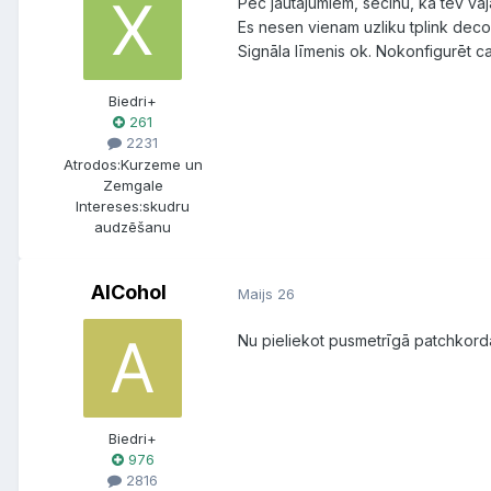
Pēc jautājumiem, secinu, ka tev va
Es nesen vienam uzliku tplink deco
Signāla līmenis ok. Nokonfigurēt cau
Biedri+
261
2231
Atrodos:
Kurzeme un
Zemgale
Intereses:
skudru
audzēšanu
AlCohol
Maijs 26
Nu pieliekot pusmetrīgā patchkordā
Biedri+
976
2816