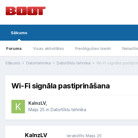
Sākums
Forums
Visas aktivitātes
Pieslēgušies biedri
Nelasīti
Sākums
Datortehnika
Datortīklu tehnika
Wi-Fi signāla pastipr
Wi-Fi signāla pastiprināšana
KalnzLV,
Maijs 25
in
Datortīklu tehnika
KalnzLV
Ierakstīts
Maijs 25