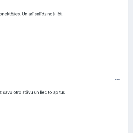
nektējies. Un arī salīdzinoši lēti.
savu otro stāvu un liec to ap tur.