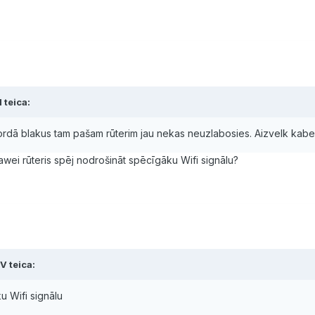
 teica:
rdā blakus tam pašam rūterim jau nekas neuzlabosies. Aizvelk kabeli 
uawei rūteris spēj nodrošināt spēcīgāku Wifi signālu?
V teica:
u Wifi signālu