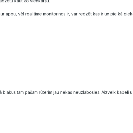
jadzētu kaut ko vienkāršu.
r appu, vēl real time monitorings ir, var redzēt kas ir un pie kā pieko
 blakus tam pašam rūterim jau nekas neuzlabosies. Aizvelk kabeli uz 