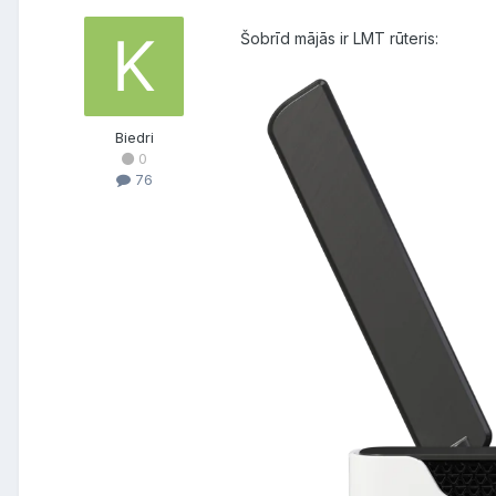
Šobrīd mājās ir LMT rūteris:
Biedri
0
76