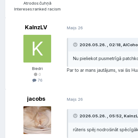
Atrodos:
čuhņā
Intereses:
ranked racism
KalnzLV
Maijs 26
2026.05.26. , 02:18, AlCohol
Nu pieliekot pusmetrīgā patchko
Biedri
Par to ar mans jautājums, vai šis H
0
76
jacobs
Maijs 26
2026.05.26. , 05:52, KalnzL
rūteris spēj nodrošināt spēcīgāk