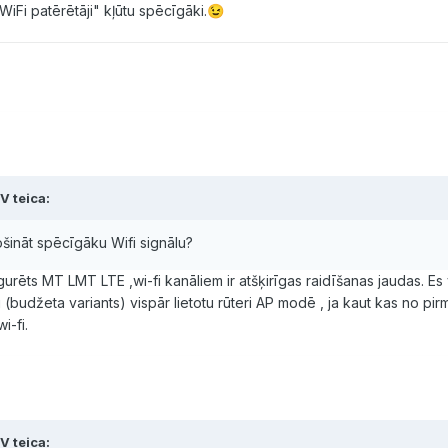
"WiFi patērētāji" kļūtu spēcīgāki.
😉
V teica:
ošināt spēcīgāku Wifi signālu?
urēts MT LMT LTE ,wi-fi kanāliem ir atšķirīgas raidīšanas jaudas. Es v
 (budžeta variants) vispār lietotu rūteri AP modē , ja kaut kas no pi
wi-fi.
V teica: