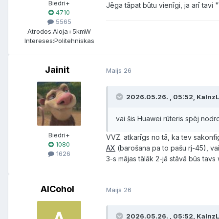
Biedri+
Jēga tāpat būtu vienīgi, ja arī tavi 
4710
5565
Atrodos:
Aloja+5kmW
Intereses:
Politehniskas
Jainit
Maijs 26
2026.05.26. , 05:52, KalnzL
vai šis Huawei rūteris spēj nodr
Biedri+
VVZ. atkarīgs no tā, ka tev sakonfig
1080
AX
(barošana pa to pašu rj-45), vai
1626
3-s mājas tālāk 2-jā stāvā būs tavs 
AlCohol
Maijs 26
2026.05.26. , 05:52, KalnzL