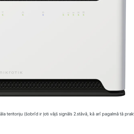
 teritoriju (šobrīd ir ļoti vājš signāls 2.stāvā, kā arī pagalmā tā prak