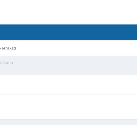
e ieraksti
ināšana