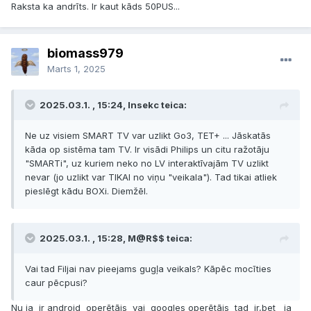
Raksta ka andrīts. Ir kaut kāds 50PUS...
biomass979
Marts 1, 2025
2025.03.1. , 15:24, Insekc teica:
Ne uz visiem SMART TV var uzlikt Go3, TET+ ... Jāskatās
kāda op sistēma tam TV. Ir visādi Philips un citu ražotāju
"SMARTi", uz kuriem neko no LV interaktīvajām TV uzlikt
nevar (jo uzlikt var TIKAI no viņu "veikala"). Tad tikai atliek
pieslēgt kādu BOXi. Diemžēl.
2025.03.1. , 15:28, M@R$$ teica:
Vai tad Filjai nav pieejams gugļa veikals? Kāpēc mocīties
caur pēcpusi?
Nu ja ir android operētājs vai googles operētājs tad ir,bet ja