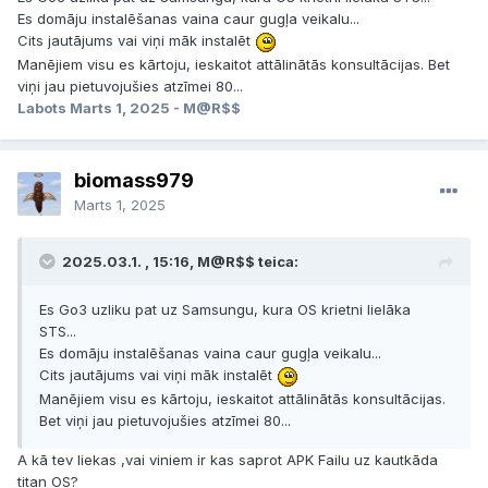
Es domāju instalēšanas vaina caur gugļa veikalu...
Cits jautājums vai viņi māk instalēt
Manējiem visu es kārtoju, ieskaitot attālinātās konsultācijas. Bet
viņi jau pietuvojušies atzīmei 80...
Labots
Marts 1, 2025
- M@R$$
biomass979
Marts 1, 2025
2025.03.1. , 15:16, M@R$$ teica:
Es Go3 uzliku pat uz Samsungu, kura OS krietni lielāka
STS...
Es domāju instalēšanas vaina caur gugļa veikalu...
Cits jautājums vai viņi māk instalēt
Manējiem visu es kārtoju, ieskaitot attālinātās konsultācijas.
Bet viņi jau pietuvojušies atzīmei 80...
A kā tev liekas ,vai viniem ir kas saprot APK Failu uz kautkāda
titan OS?