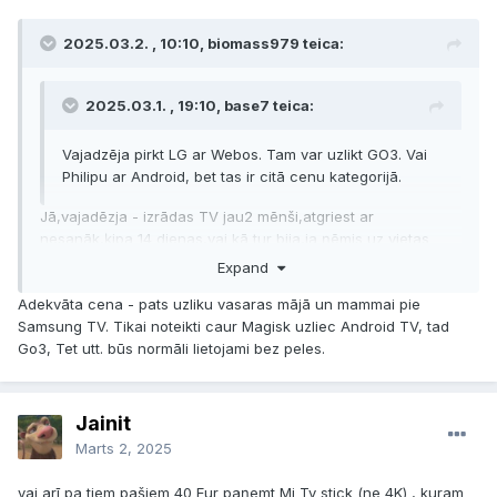
2025.03.2. , 10:10, biomass979 teica:
2025.03.1. , 19:10, base7 teica:
Vajadzēja pirkt LG ar Webos. Tam var uzlikt GO3. Vai
Philipu ar Android, bet tas ir citā cenu kategorijā.
Jā,vajadēzja - izrādas TV jau2 mēnši,atgriest ar
nesanāk,ķipa 14 dienas,vai kā tur bija,ja ņēmis uz vietas
vikalā tad nemaz ar nav tās 14dienas spēkā ...! Es jau šiem
Expand
teicu,kad taisījāties pirkt jaunu TV.kāpēc tad nevienu
Adekvāta cena - pats uzliku vasaras mājā un mammai pie
nemeklējāt kas ko varētu ieteikt,es personīgi būtu ieteicis ar
Samsung TV. Tikai noteikti caur Magisk uzliec Android TV, tad
Android OS un basta! Tagat paņēmuši internetu kopā ar Go3
Go3, Tet utt. būs normāli lietojami bez peles.
un nu re!Vainu box klāt japiepērk vai jaatsakās no tā Go3
,šodien 4diena,kad līgums noslēgts!
2025.03.1. , 20:58, oxygen teica:
Jainit
Marts 2, 2025
Cik tad maksā tie TV BOXi? Domāju ka derēs pats
lētākais
.
vai arī pa tiem pašiem 40 Eur paņemt Mi Tv stick (ne 4K) , kuram