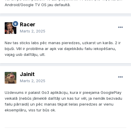
Android/Google TV OS jau defaultā.
Pa priekšu piedāvāšu savu TOX1 pa 40
Racer
Marts 2, 2025
Nav tas sticks labs pēc manas pieredzes, uzkarst un karās. 2 ir
bijuši. Vēl ir problēma ar apk vai dajebkādu failu iekopēšanu,
vajag usb dalītāju, utt.
Jainit
Marts 2, 2025
Uzdevums ir palaist Go3 aplikāciju, kura ir pieejama GooglePlay
veikalā (nebūs jāmeklē dalītāji un kas tur vēl, ja nemāk bezvadu
failu pārraidi) un pēc manas tikpat lielas pieredzes ar vienu
eksemplāru, viss tur būs ok.