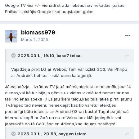
Google TV visi +/- vienādi strādā. Iekšas nav nekādas īpašas.
Philips ir atstājis Google tikai augstajam galam.
biomass979
Marts 2, 2025
2025.03.1. , 19:10, base7 teica:
Vajadzēja pirkt LG ar Webos. Tam var uzlikt GO3. Vai Philipu
ar Android, bet tas ir citā cenu kategorijā.
Jā,vajadēzja - izrādas TV jau2 mēnši,atgriest ar nesanāk,ķipa 14
dienas,vai kā tur bija,ja ņēmis uz vietas vikalā tad nemaz ar nav
tās 14dienas spēkā ...! Es jau šiem teicu,kad taisījāties pirkt jaunu
TV.kāpēc tad nevienu nemeklējāt kas ko varētu ieteikt,es
personīgi būtu ieteicis ar Android OS un basta! Tagat paņēmuši
internetu kopā ar Go3 un nu re!Vainu box klāt japiepērk vai
jaatsakās no tā Go3 ,šodien 4diena,kad līgums noslēgts!
2025.03.1. , 20:58, oxygen teica: