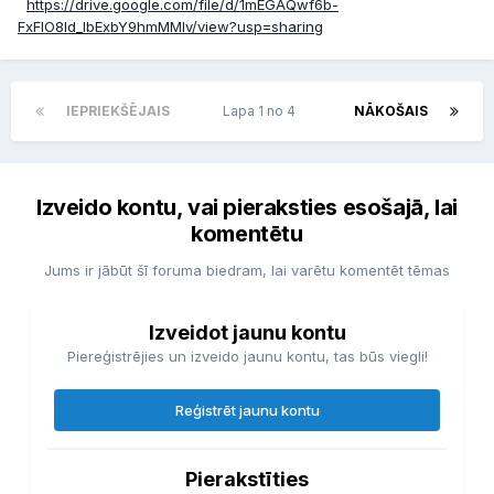
https://drive.google.com/file/d/1mEGAQwf6b-
FxFlO8ld_IbExbY9hmMMlv/view?usp=sharing
IEPRIEKŠĒJAIS
Lapa 1 no 4
NĀKOŠAIS
Izveido kontu, vai pieraksties esošajā, lai
komentētu
Jums ir jābūt šī foruma biedram, lai varētu komentēt tēmas
Izveidot jaunu kontu
Piereģistrējies un izveido jaunu kontu, tas būs viegli!
Reģistrēt jaunu kontu
Pierakstīties