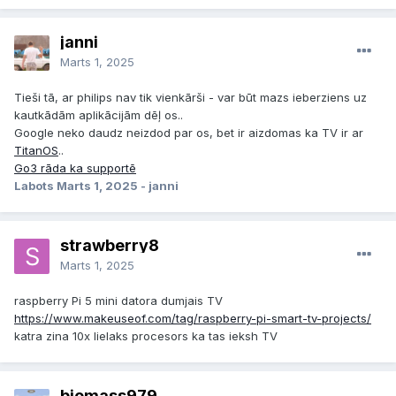
janni
Marts 1, 2025
Tieši tā, ar philips nav tik vienkārši - var būt mazs ieberziens uz
kautkādām aplikācijām dēļ os..
Google neko daudz neizdod par os, bet ir aizdomas ka TV ir ar
TitanOS
..
Go3 rāda ka supportē
Labots
Marts 1, 2025
- janni
strawberry8
Marts 1, 2025
raspberry Pi 5 mini datora dumjais TV
https://www.makeuseof.com/tag/raspberry-pi-smart-tv-projects/
katra zina 10x lielaks procesors ka tas ieksh TV
biomass979