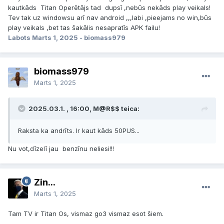
kautkāds Titan Operētājs tad dupsī ,nebūs nekāds play veikals!
Tev tak uz windowsu arī nav android ,,,labi ,pieejams no win,būs
play veikals ,bet tas šakālis nesapratīs APK failu!
Labots
Marts 1, 2025
- biomass979
biomass979
Marts 1, 2025
2025.03.1. , 16:00, M@R$$ teica:
Raksta ka andrīts. Ir kaut kāds 50PUS...
Nu vot,dīzelī jau benzīnu neliesi!!!
Zin...
Marts 1, 2025
Tam TV ir Titan Os, vismaz go3 vismaz esot šiem.