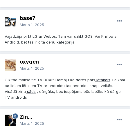
base7
Marts 1, 2025
Vajadzēja pirkt LG ar Webos. Tam var uzlikt GO3. Vai Philipu ar
Android, bet tas ir citā cenu kategorijā.
oxygen
Marts 1, 2025
Cik tad maksā tie TV BOXi? Domāju ka derēs pats
lētākais
. Laikam
pa lielam lētajiem TV ar androidu tas androids knapi velkās.
Visādā ziņa
šāds
, dārgāks, box iespējams būs labāks kā dārgo
TV androīds
Zin...
Marts 1, 2025