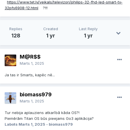
https://www.tet.lv/veikals/televizori/philips-32-fhd-led-smart-tv-
32pfs6908-12.html
?!!!
Replies
Created
Last Reply
128
1 yr
1 yr
M@R$$
Marts 1, 2025
Ja tas ir Smarts, kapēc nē...
biomass979
Marts 1, 2025
Tur nebija aplauziens atkarībā kāda OS?!
Piemērām Titan OS būs pieejams Go3 aplikācija?
Labots
Marts 1, 2025
- biomass979