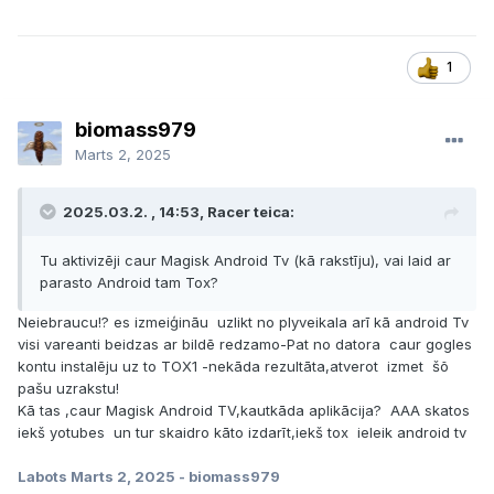
1
biomass979
Marts 2, 2025
2025.03.2. , 14:53, Racer teica:
Tu aktivizēji caur Magisk Android Tv (kā rakstīju), vai laid ar
parasto Android tam Tox?
Neiebraucu!? es izmeiģināu uzlikt no plyveikala arī kā android Tv
visi vareanti beidzas ar bildē redzamo-Pat no datora caur gogles
kontu instalēju uz to TOX1 -nekāda rezultāta,atverot izmet šõ
pašu uzrakstu!
Kā tas ,caur Magisk Android TV,kautkāda aplikācija? AAA skatos
iekš yotubes un tur skaidro kāto izdarīt,iekš tox ieleik android tv
Labots
Marts 2, 2025
- biomass979