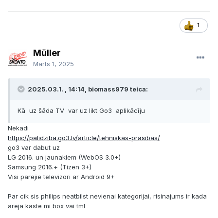
1
Müller
Marts 1, 2025
2025.03.1. , 14:14, biomass979 teica:
Kā uz šāda TV var uz likt Go3 aplikācīju
Nekadi
https://palidziba.go3.lv/article/tehniskas-prasibas/
go3 var dabut uz
LG 2016. un jaunakiem (WebOS 3.0+)
Samsung 2016.+ (Tizen 3+)
Visi parejie televizori ar Android 9+
Par cik sis philips neatbilst nevienai kategorijai, risinajums ir kada
areja kaste mi box vai tml