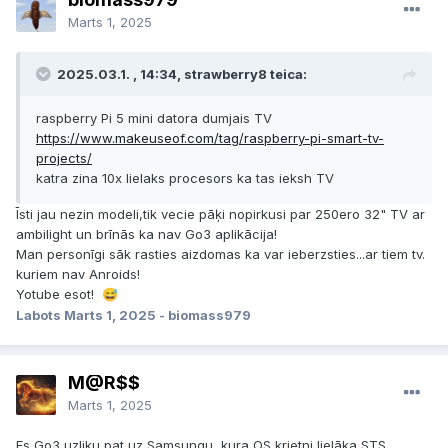
Marts 1, 2025
2025.03.1. , 14:34, strawberry8 teica:
raspberry Pi 5 mini datora dumjais TV
https://www.makeuseof.com/tag/raspberry-pi-smart-tv-
projects/
katra zina 10x lielaks procesors ka tas ieksh TV
Īsti jau nezin modeli,tik vecie pāķi nopirkusi par 250ero 32" TV ar
ambilight un brīnās ka nav Go3 aplikācija!
Man personīgi sāk rasties aizdomas ka var ieberzsties...ar tiem tv.
kuriem nav Anroids!
Yotube esot!
😅
Labots
Marts 1, 2025
- biomass979
M@R$$
Marts 1, 2025
Es Go3 uzliku pat uz Samsungu, kura OS krietni lielāka STS...