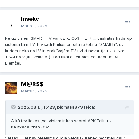
Insekc
Marts 1, 2025
Ne uz visiem SMART TV var uzlikt Go3, TET+ ... Jāskatās kāda op
sistēma tam TV. Ir visādi Philips un citu ražotāju "SMARTi", uz
kuriem neko no LV interaktīvajām TV uzlikt nevar (jo uzlikt var
TIKAI no viņu "veikala"). Tad tikai atliek pieslēgt kādu BOXi.
Diemžēl.
M@R$$
Marts 1, 2025
2025.03.1. , 15:23, biomass979 teica:
A kā tev liekas ,vai viniem ir kas saprot APK Failu uz
kautkāda titan OS?
Vai tad Filjai nav pieejams gugļa veikals? Kāpēc mocīties caur