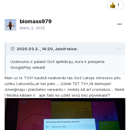
1
biomass979
Marts 2, 2025
2025.03.2. , 14:20, Jainit teica:
Uzdevums ir palaist Go3 aplikāciju, kura ir pieejama
GooglePlay veikalā
Man uz to TOX1 kautkā neatverās tas Go3 Latvija .Intresess pēc
uzliku Lietuviešu,ar tas pats..... Uzliek TET TV+,tā darbojas!
izmeiģinaju i planšetes vareantu i mobilo kā arī cromebox.... Nekā
! Moška kādam ir apk fails ko uzlikt virsū bez plyveikala?!