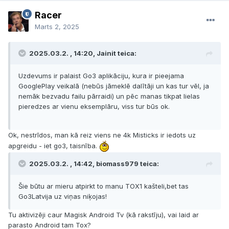
Racer
Marts 2, 2025
2025.03.2. , 14:20, Jainit teica:
Uzdevums ir palaist Go3 aplikāciju, kura ir pieejama
GooglePlay veikalā (nebūs jāmeklē dalītāji un kas tur vēl, ja
nemāk bezvadu failu pārraidi) un pēc manas tikpat lielas
pieredzes ar vienu eksemplāru, viss tur būs ok.
Ok, nestrīdos, man kā reiz viens ne 4k Misticks ir iedots uz
apgreidu - iet go3, taisnība.
2025.03.2. , 14:42, biomass979 teica:
Šie būtu ar mieru atpirkt to manu TOX1 kašteli,bet tas
Go3Latvija uz viņas niķojas!
Tu aktivizēji caur Magisk Android Tv (kā rakstīju), vai laid ar
parasto Android tam Tox?