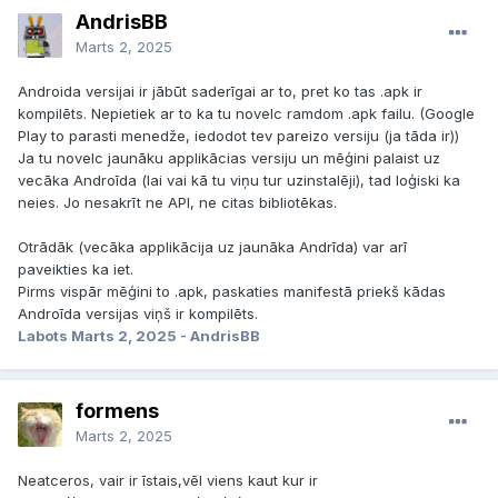
AndrisBB
Marts 2, 2025
Androida versijai ir jābūt saderīgai ar to, pret ko tas .apk ir
kompilēts. Nepietiek ar to ka tu novelc ramdom .apk failu. (Google
Play to parasti menedže, iedodot tev pareizo versiju (ja tāda ir))
Ja tu novelc jaunāku applikācias versiju un mēģini palaist uz
vecāka Androīda (lai vai kā tu viņu tur uzinstalēji), tad loģiski ka
neies. Jo nesakrīt ne API, ne citas bibliotēkas.
Otrādāk (vecāka applikācija uz jaunāka Andrīda) var arī
paveikties ka iet.
Pirms vispār mēģini to .apk, paskaties manifestā priekš kādas
Androīda versijas viņš ir kompilēts.
Labots
Marts 2, 2025
- AndrisBB
formens
Marts 2, 2025
Neatceros, vair ir īstais,vēl viens kaut kur ir