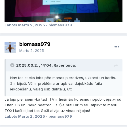
Labots
Marts 2, 2025
- biomass979
biomass979
Marts 2, 2025
2025.03.2. , 14:04, Racer teica:
Nav tas sticks labs pēc manas pieredzes, uzkarst un karās.
2 ir bijuši. Vēl ir problēma ar apk vai dajebkādu failu
iekopēšanu, vajag usb dalītāju, utt.
Jā biju pie šiem -kā tad TV ir tiešīi šis ko esmu nopublicējis,virsū
Titan OS un neko neatrod ....! Šie būtu ar mieru atpirkt to manu
TOX1 kašteli,bet tas Go3Latvija uz viņas niķojas!
Labots
Marts 2, 2025
- biomass979