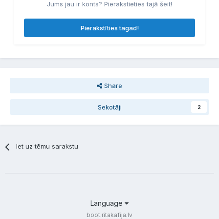
Jums jau ir konts? Pierakstieties tajā šeit!
Pierakstīties tagad!
Share
Sekotāji
2
Iet uz tēmu sarakstu
Language
boot.ritakafija.lv