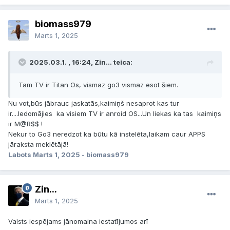
biomass979
Marts 1, 2025
2025.03.1. , 16:24, Zin... teica:
Tam TV ir Titan Os, vismaz go3 vismaz esot šiem.
Nu vot,būs jābrauc jaskatās,kaimiņš nesaprot kas tur
ir....Iedomājies ka visiem TV ir anroid OS...Un liekas ka tas kaimiņs
ir M@R$$ !
Nekur to Go3 neredzot ka būtu kā instelēta,laikam caur APPS
jāraksta meklētājā!
Labots
Marts 1, 2025
- biomass979
Zin...
Marts 1, 2025
Valsts iespējams jānomaina iestatījumos arī