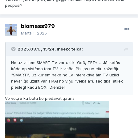
pēcpusi?
biomass979
Marts 1, 2025
2025.03.1. , 15:24, Insekc teica:
Ne uz visiem SMART TV var uzlikt Go3, TET+ ... Jāskatās
kāda op sistēma tam TV. Ir visādi Philips un citu ražotāju
"SMARTi", uz kuriem neko no LV interaktīvajām TV uzlikt
nevar (jo uzlikt var TIKAI no viņu "veikala"). Tad tikai atliek
pieslēgt kādu BOXi. Diemžēl.
Vo vot,re ku būtu ko piedāvāt ,jauns