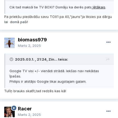
Cik tad maksā tie TV BOXi? Domāju ka derēs pats
lētākais
.
Pa priekšu piedāvāšu savu TOX1 pa 40,"jauns"ja liksies pa dārgu
lai domā paši!
biomass979
Marts 2, 2025
2025.03.1. , 21:24, Zin... teica:
Google TV visi +/- vienādi strādā. Iekšas nav nekādas
īpašas.
Philips ir atstājis Google tikai augstajam galam.
Tulīņ brauks skatīt,tad redzēs kas kā!
Racer
Marts 2, 2025