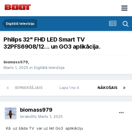
Digitālā televīzija
Philips 32" FHD LED Smart TV
32PFS6908/12... un GO3 aplikācija.
biomass979,
Marts 1, 2025
in
Digitālā televīzija
IEPRIEKŠĒJAIS
Lapa 1 no 4
NĀKOŠAIS
biomass979
Ierakstīts
Marts 1, 2025
Kā uz šāda TV var uz likt Go3 aplikācīju