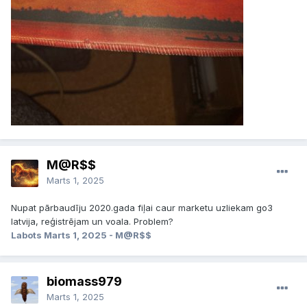
M@R$$
Marts 1, 2025
Nupat pārbaudīju 2020.gada fiļai caur marketu uzliekam go3
latvija, reģistrējam un voala. Problem?
Labots
Marts 1, 2025
- M@R$$
biomass979
Marts 1, 2025