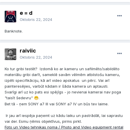
e = d
Oktobris 22, 2024
Banknote.
raiviic
Oktobris 22, 2024
Ko tur gribi testēt? Izdomā ko ar kameru un safilmēto/sabildēto
materiālu gribi darīt, sameklē savām vēlmēm atbilstošu kameru,
izpēti specifikāciju, kā arī video apskatus un pērc. Vai arī
painteresējies, varbūt kādam ir šāda kamera un aptausti.
Svarīgi arī uz ko pats esi spējīgs - jo nevienai kamerai nav poga
"taisīt šedevru"
.
😁
Bet tā - ņem SONY a7 III vai SONY a7 IV un būs tev laime.
Ir jau arī iespēja paņemt uz kādu laiku un pastrādāt, lai saprastu
vai der. Esmu ņēmis objektīvus, pirms pirkt.
Foto un Video tehnikas noma / Photo and Video equipment rental