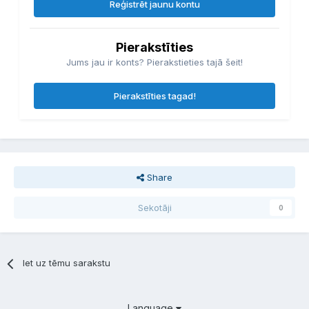
Reģistrēt jaunu kontu
Pierakstīties
Jums jau ir konts? Pierakstieties tajā šeit!
Pierakstīties tagad!
Share
Sekotāji
0
Iet uz tēmu sarakstu
Language