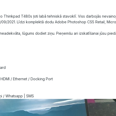
 Thinkpad T480s ļoti labā tehniskā stavoklī. Viss darbojās nevainoja
 04/09/2021. Līdzi komplektā dodu Adobe Photoshop CS5 Retail, Micros
neadekvāta, lūgums dodiet ziņu. Pieņemšu ari izskatīšanai jūsu pie
card
 HDMI / Ethernet / Docking Port
iņi / Whatsapp | SMS