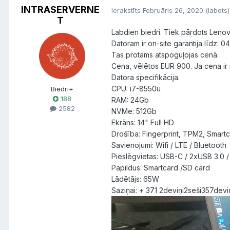
INTRASERVERNE
Ierakstīts
Februāris 26, 2020
(labots)
T
Labdien biedri. Tiek pārdots Lenovo
Datoram ir on-site garantija līdz:
Tas protams atspoguļojas cenā.
Cena, vēlētos EUR 900. Ja cena ir 
Datora specifikācija.
CPU: i7-8550u
Biedri+
188
RAM: 24Gb
2582
NVMe: 512Gb
Ekrāns: 14" Full HD
Drošība: Fingerprint, TPM2, Smart
Savienojumi: Wifi / LTE / Bluetooth
Pieslēgvietas: USB-C / 2xUSB 3.0 /
Papildus: Smartcard /SD card
Lādētājs: 65W
Saziņai: + 371 2deviņi2seši357dev