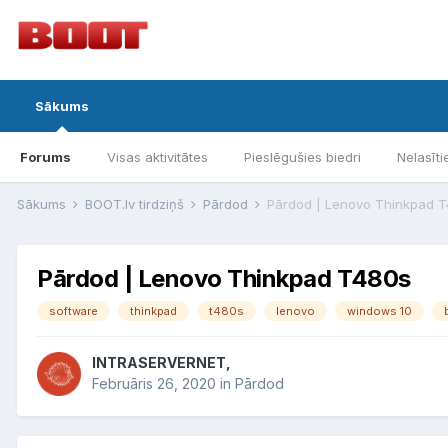
Sākums
Forums
Visas aktivitātes
Pieslēgušies biedri
Nelasīti
Sākums
BOOT.lv tirdziņš
Pārdod
Pārdod | Lenovo Thinkpad 
Pārdod | Lenovo Thinkpad T480s
software
thinkpad
t480s
lenovo
windows 10
INTRASERVERNET,
Februāris 26, 2020
in
Pārdod