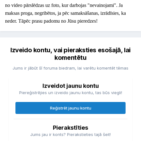
no video pārslēdzas uz foto, kur darbojas "nevainojami". Ja
maksas proga, negribētos, ja pēc samaksāšanas, izrādīsies, ka
neder. Tāpēc prasu padomu no Jūsu pieredzes!
Izveido kontu, vai pieraksties esošajā, lai
komentētu
Jums ir jābūt šī foruma biedram, lai varētu komentēt tēmas
Izveidot jaunu kontu
Piereģistrējies un izveido jaunu kontu, tas būs viegli!
Reģistrēt jaunu kontu
Pierakstīties
Jums jau ir konts? Pierakstieties tajā šeit!