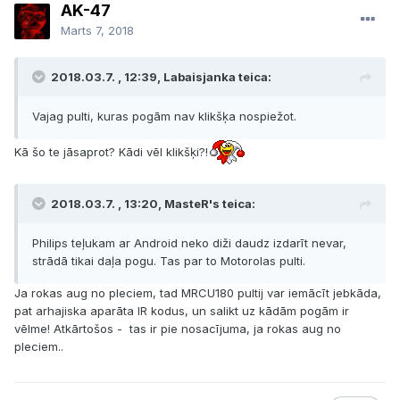
AK-47
Marts 7, 2018
2018.03.7. , 12:39, Labaisjanka teica:
Vajag pulti, kuras pogām nav klikšķa nospiežot.
Kā šo te jāsaprot? Kādi vēl klikšķi?!
2018.03.7. , 13:20, MasteR's teica:
Philips teļukam ar Android neko diži daudz izdarīt nevar,
strādā tikai daļa pogu. Tas par to Motorolas pulti.
Ja rokas aug no pleciem, tad MRCU180 pultij var iemācīt jebkāda,
pat arhajiska aparāta IR kodus, un salikt uz kādām pogām ir
vēlme! Atkārtošos - tas ir pie nosacījuma, ja rokas aug no
pleciem..