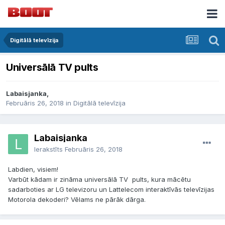
Digitālā televīzija
Universālā TV pults
Labaisjanka,
Februāris 26, 2018
in
Digitālā televīzija
Labaisjanka
Ierakstīts
Februāris 26, 2018
Labdien, visiem!
Varbūt kādam ir zināma universālā TV pults, kura mācētu
sadarboties ar LG televizoru un Lattelecom interaktīvās televīzijas
Motorola dekoderi? Vēlams ne pārāk dārga.