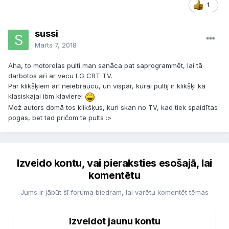
1
sussi
Marts 7, 2018
Aha, to motorolas pulti man sanāca pat saprogrammēt, lai tā
darbotos arī ar vecu LG CRT TV.
Par klikšķiem arī neiebraucu, un vispār, kurai pultij ir klikšķi kā
klasiskajai ibm klavierei
Mož autors domā tos klikšķus, kuri skan no TV, kad tiek spaidītas
pogas, bet tad pričom te pults :>
Izveido kontu, vai pieraksties esošajā, lai
komentētu
Jums ir jābūt šī foruma biedram, lai varētu komentēt tēmas
Izveidot jaunu kontu