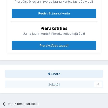
Piereģistrējies un izveido jaunu kontu, tas būs viegli!
Reģistrēt jaunu kontu
Pierakstīties
Jums jau ir konts? Pierakstieties tajā šeit!
Pierakstīties tagad!
Share
Sekotāji
0
Iet uz tēmu sarakstu