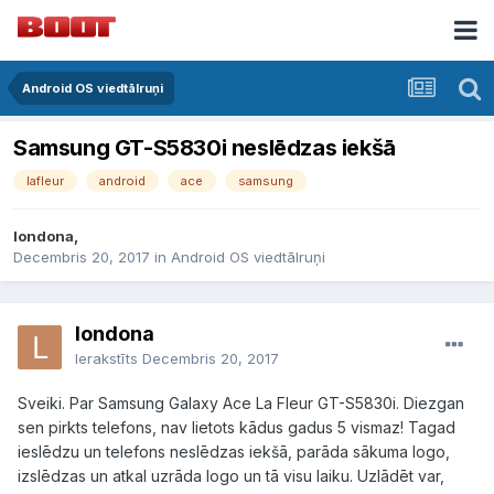
Android OS viedtālruņi
Samsung GT-S5830i neslēdzas iekšā
lafleur
android
ace
samsung
londona,
Decembris 20, 2017
in
Android OS viedtālruņi
londona
Ierakstīts
Decembris 20, 2017
Sveiki. Par Samsung Galaxy Ace La Fleur GT-S5830i. Diezgan
sen pirkts telefons, nav lietots kādus gadus 5 vismaz! Tagad
ieslēdzu un telefons neslēdzas iekšā, parāda sākuma logo,
izslēdzas un atkal uzrāda logo un tā visu laiku. Uzlādēt var,