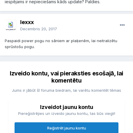
iespējams ir nepieciešams kāds update? Paldies.
lexxx
Decembris 20, 2017
Paspaidi power pogu no sāniem ar plaķenēm, lai neitralizētu
sprūstošu pogu.
Izveido kontu, vai pieraksties esošajā, lai
komentētu
Jums ir jābūt šī foruma biedram, lai varētu komentēt tēmas
Izveidot jaunu kontu
Piereģistrējies un izveido jaunu kontu, tas būs viegli!
Reģistrēt jaunu kontu