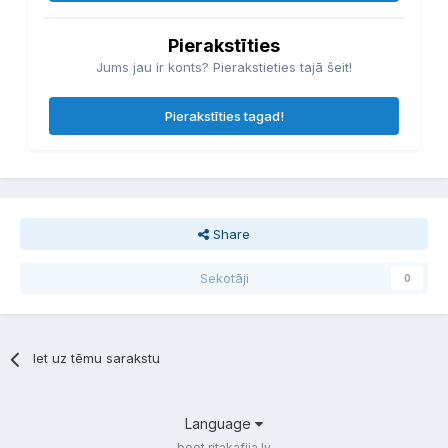
Pierakstīties
Jums jau ir konts? Pierakstieties tajā šeit!
Pierakstīties tagad!
Share
Sekotāji
0
Iet uz tēmu sarakstu
Language
boot.ritakafija.lv