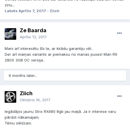
zinu...
Labots
Aprīlis 7, 2017
- Ziich
Ze Baarda
Aprīlis 13, 2017
Mani arī interesētu šīs te, ar kkādu garantiju vēl..
Der arī maiņas variants ar piemaksu no manas puses! Man R9
280X 3GB OC versija..
6 months later...
Ziich
Oktobris 16, 2017
Iegādājos jaunu Strix RX480 8gb jau maijā. Ja ir interese varu
pārdot nākamajam.
Tēmu slēdzam.