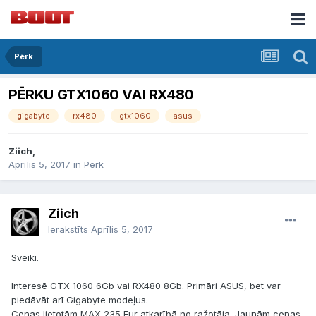
Pērk
PĒRKU GTX1060 VAI RX480
gigabyte
rx480
gtx1060
asus
Ziich,
Aprīlis 5, 2017
in
Pērk
Ziich
Ierakstīts
Aprīlis 5, 2017
Sveiki.
Interesē GTX 1060 6Gb vai RX480 8Gb. Primāri ASUS, bet var
piedāvāt arī Gigabyte modeļus.
Cenas lietotām MAX 235 Eur atkarībā no ražotāja. Jaunām cenas