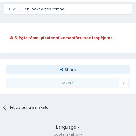
8 yr
Ziich locked this tēmaa
Slēgta tēma, pievienot komentāru nav iespējams.
Share
Sekotāji
0
Iet uz tēmu sarakstu
Language
boot.ritakafija.lv