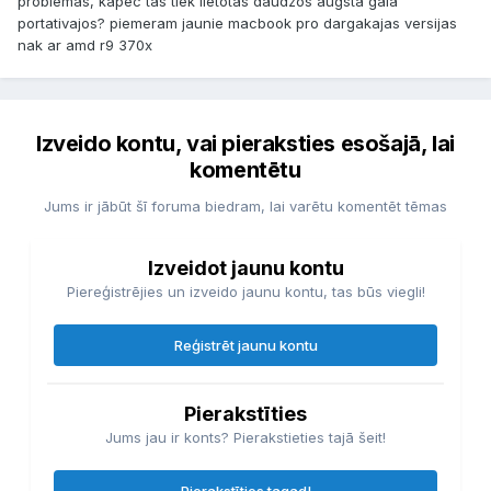
problemas, kapec tas tiek lietotas daudzos augsta gala
portativajos? piemeram jaunie macbook pro dargakajas versijas
nak ar amd r9 370x
Izveido kontu, vai pieraksties esošajā, lai
komentētu
Jums ir jābūt šī foruma biedram, lai varētu komentēt tēmas
Izveidot jaunu kontu
Piereģistrējies un izveido jaunu kontu, tas būs viegli!
Reģistrēt jaunu kontu
Pierakstīties
Jums jau ir konts? Pierakstieties tajā šeit!