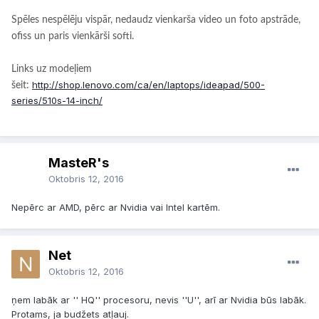
Spēles nespēlēju vispār, nedaudz vienkarša video un foto apstrāde,
ofiss un paris vienkārši softi.
Links uz modeļiem
http://shop.lenovo.com/ca/en/laptops/ideapad/500-
šeit:
series/510s-14-inch/
MasteR's
Oktobris 12, 2016
Nepērc ar AMD, pērc ar Nvidia vai Intel kartēm.
Net
Oktobris 12, 2016
ņem labāk ar '' HQ'' procesoru, nevis ''U'', arī ar Nvidia būs labāk.
Protams, ja budžets atļauj.