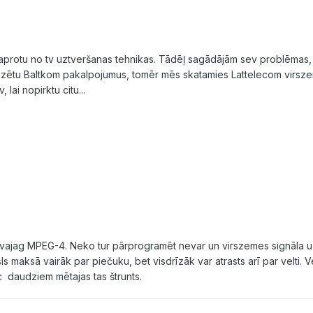
aprotu no tv uztveršanas tehnikas. Tādēļ sagādājām sev problēmas
jadzētu Baltkom pakalpojumus, tomēr mēs skatamies Lattelecom virsze
lai nopirktu citu...
vajag MPEG-4. Neko tur pārprogramēt nevar un virszemes signāla uzt
maksā vairāk par piečuku, bet visdrīzāk var atrasts arī par velti. V
 daudziem mētajas tas štrunts.