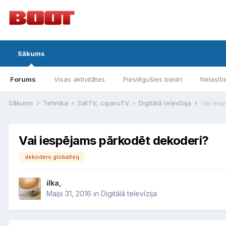
Sākums
Forums
Visas aktivitātes
Pieslēgušies biedri
Nelasīti
Sākums
Tehnika
SatTV, ciparuTV
Digitālā televīzija
Vai ies
Vai iespējams pārkodēt dekoderi?
dekoders globalteq
ilka,
Maijs 31, 2016
in
Digitālā televīzija