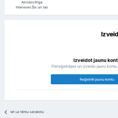
Atrodos:
Rīga
Intereses:
Šis un tas
Izvei
Izveidot jaunu kon
Piereģistrējies un izveido jaunu kontu, 
Reģistrēt jaunu kontu
Iet uz tēmu sarakstu