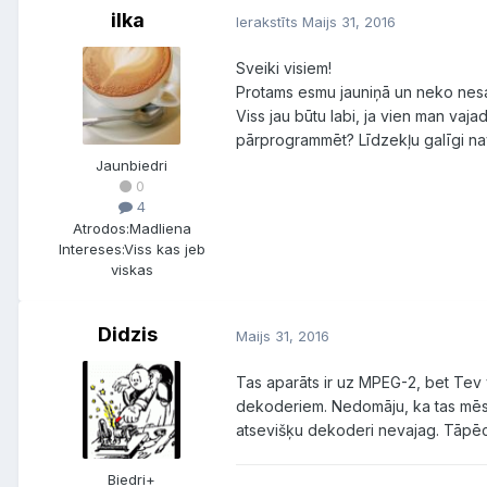
ilka
Ierakstīts
Maijs 31, 2016
Sveiki visiem!
Protams esmu jauniņā un neko nes
Viss jau būtu labi, ja vien man va
pārprogrammēt? Līdzekļu galīgi nav, 
Jaunbiedri
0
4
Atrodos:
Madliena
Intereses:
Viss kas jeb
viskas
Didzis
Maijs 31, 2016
Tas aparāts ir uz MPEG-2, bet Tev 
dekoderiem. Nedomāju, ka tas mēsls 
atsevišķu dekoderi nevajag. Tāpēc
Biedri+