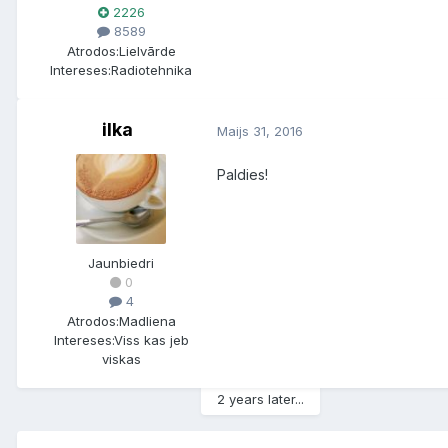
2226
8589
Atrodos:
Lielvārde
Intereses:
Radiotehnika
ilka
Maijs 31, 2016
Paldies!
Jaunbiedri
0
4
Atrodos:
Madliena
Intereses:
Viss kas jeb
viskas
2 years later...