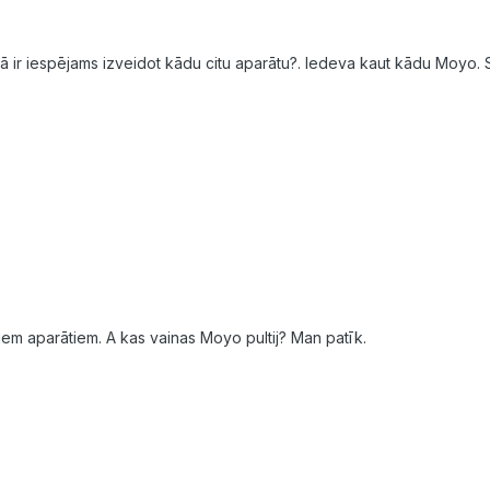
ā ir iespējams izveidot kādu citu aparātu?. Iedeva kaut kādu Moyo. Str
tiem aparātiem. A kas vainas Moyo pultij? Man patīk.