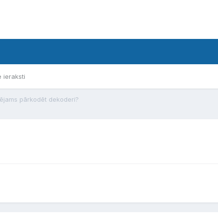
e ieraksti
pējams pārkodēt dekoderi?