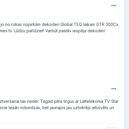
, jo no rokas nopirkām dekoderi Global TEQ laikam GTR 300Cx.
mes tv. Lūdzu palīdziet! Varbūt pastāv iespēja dekoderi
veršanai tas neder. Tagad pilns tirgus ar Lattelekoma TV Star
ecie teļuki nobeidzas, bet jaunajos jau uztvērējs iebūvēts un