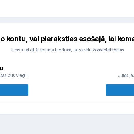
do kontu, vai pieraksties esošajā, lai kom
Jums ir jābūt šī foruma biedram, lai varētu komentēt tēmas
tu
tas būs viegli!
Jums jau