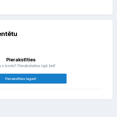
entētu
Pierakstīties
 ir konts? Pierakstieties tajā šeit!
Pierakstīties tagad!