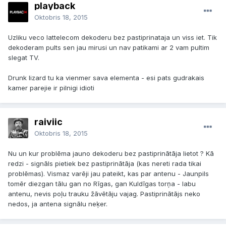
playback
Oktobris 18, 2015
Uzliku veco lattelecom dekoderu bez pastiprinataja un viss iet. Tik
dekoderam pults sen jau mirusi un nav patikami ar 2 vam pultim
slegat TV.
Drunk lizard tu ka vienmer sava elementa - esi pats gudrakais
kamer parejie ir pilnigi idioti
raiviic
Oktobris 18, 2015
Nu un kur problēma jauno dekoderu bez pastiprinātāja lietot ? Kā
redzi - signāls pietiek bez pastiprinātāja (kas nereti rada tikai
problēmas). Vismaz varēji jau pateikt, kas par antenu - Jaunpils
tomēr diezgan tālu gan no Rīgas, gan Kuldīgas torņa - labu
antenu, nevis poļu trauku žāvētāju vajag. Pastiprinātājs neko
nedos, ja antena signālu neķer.