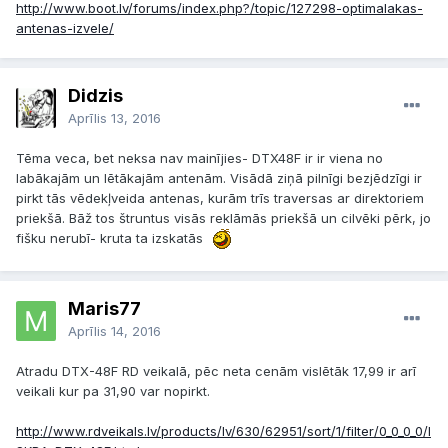
http://www.boot.lv/forums/index.php?/topic/127298-optimalakas-
antenas-izvele/
Didzis
Aprīlis 13, 2016
Tēma veca, bet neksa nav mainījies- DTX48F ir ir viena no
labākajām un lētākajām antenām. Visādā ziņā pilnīgi bezjēdzīgi ir
pirkt tās vēdekļveida antenas, kurām trīs traversas ar direktoriem
priekšā. Bāž tos štruntus visās reklāmās priekšā un cilvēki pērk, jo
fišku nerubī- kruta ta izskatās
Maris77
Aprīlis 14, 2016
Atradu DTX-48F RD veikalā, pēc neta cenām vislētāk 17,99 ir arī
veikali kur pa 31,90 var nopirkt.
http://www.rdveikals.lv/products/lv/630/62951/sort/1/filter/0_0_0_0/I