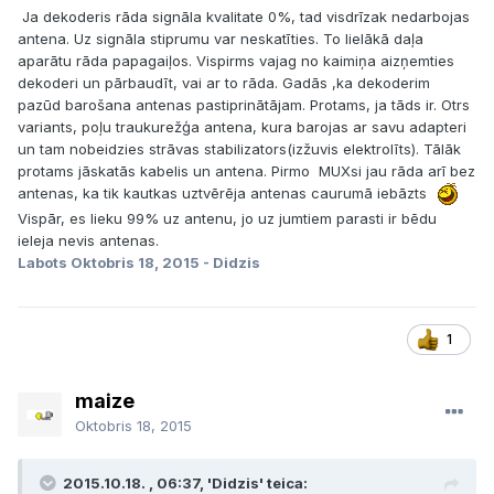
Ja dekoderis rāda signāla kvalitate 0%, tad visdrīzak nedarbojas
antena. Uz signāla stiprumu var neskatīties. To lielākā daļa
aparātu rāda papagaiļos. Vispirms vajag no kaimiņa aizņemties
dekoderi un pārbaudīt, vai ar to rāda. Gadās ,ka dekoderim
pazūd barošana antenas pastiprinātājam. Protams, ja tāds ir. Otrs
variants, poļu traukurežģa antena, kura barojas ar savu adapteri
un tam nobeidzies strāvas stabilizators(izžuvis elektrolīts). Tālāk
protams jāskatās kabelis un antena. Pirmo MUXsi jau rāda arī bez
antenas, ka tik kautkas uztvērēja antenas caurumā iebāzts
Vispār, es lieku 99% uz antenu, jo uz jumtiem parasti ir bēdu
ieleja nevis antenas.
Labots
Oktobris 18, 2015
- Didzis
1
maize
Oktobris 18, 2015
2015.10.18. , 06:37, 'Didzis' teica: