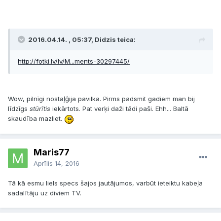
2016.04.14. , 05:37, Didzis teica:
http://fotki.lv/lv/M...ments-30297445/
Wow, pilnīgi nostaļģija pavilka. Pirms padsmit gadiem man bij
līdzīgs
stūrītis
iekārtots. Pat verķi daži tādi paši. Ehh... Baltā
skaudība mazliet.
Maris77
Aprīlis 14, 2016
Tā kā esmu liels specs šajos jautājumos, varbūt ieteiktu kabeļa
sadalītāju uz diviem TV.