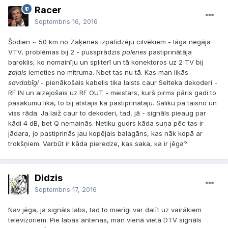
Racer
Septembris 16, 2016
Šodien ~ 50 km no Zaķenes izpalīdzēju cilvēkiem - lāga negāja
VTV, problēmas bij 2 - pussprādzis
polenes
pastiprinātāja
baroklis, ko nomainīju un spliterī un tā konektoros uz 2 TV bij
zaļais
iemeties no mitruma. Nbet tas nu tā. Kas man likās
savdabīgi
- pienākošais kabelis tika laists caur Selteka dekoderi -
RF IN un aizejošais uz RF OUT - meistars, kurš pirms pāris gadi to
pasākumu lika, to bij atstājis kā pastiprinātāju. Saliku pa taisno un
viss rāda. Ja laiž caur to dekoderi, tad, jā - signāls pieaug par
kādi 4 dB, bet Q nemainās. Netiku gudrs kāda suņa pēc tas ir
jādara, jo pastiprinās jau kopējais balagāns, kas nāk kopā ar
trokšņiem. Varbūt ir kāda pieredze, kas saka, ka ir jēga?
Didzis
Septembris 17, 2016
Nav jēga, ja signāls labs, tad to mierīgi var dalīt uz vairākiem
televizoriem. Pie labas antenas, man vienā vietā DTV signāls