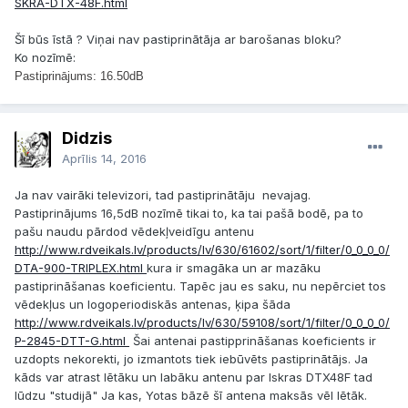
SKRA-DTX-48F.html
Šī būs īstā ? Viņai nav pastiprinātāja ar barošanas bloku?
Ko nozīmē:
Pastiprinājums: 16.50dB
Didzis
Aprīlis 14, 2016
Ja nav vairāki televizori, tad pastiprinātāju nevajag.
Pastiprinājums 16,5dB nozīmē tikai to, ka tai pašā bodē, pa to
pašu naudu pārdod vēdekļveidīgu antenu
http://www.rdveikals.lv/products/lv/630/61602/sort/1/filter/0_0_0_0/
DTA-900-TRIPLEX.html
kura ir smagāka un ar mazāku
pastiprināšanas koeficientu. Tapēc jau es saku, nu nepērciet tos
vēdekļus un logoperiodiskās antenas, ķipa šāda
http://www.rdveikals.lv/products/lv/630/59108/sort/1/filter/0_0_0_0/
P-2845-DTT-G.html
Šai antenai pastipprināšanas koeficients ir
uzdopts nekorekti, jo izmantots tiek iebūvēts pastiprinātājs. Ja
kāds var atrast lētāku un labāku antenu par Iskras DTX48F tad
lūdzu "studijā" Ja kas, Yotas bāzē šī antena maksās vēl lētāk.