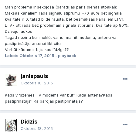
Man problēma ir sekojoša (parādījās pāris dienas atpakaļ):
Maksas kanāliem rāda signālu stiprumu ~70-80% bet signāla
kvalitāte ir 0, tātad bilde rausta, bet bezmaksas kanāliem LTV1,
LTV7 utt rāda bez problēmām signāla stiprums, kvalitāte ap 80%.
Dzīvoju laukos
Tagad nezinu kur meklēt vainu, mainīt modemu, antenu vai
pastiprinātāju antenai likt citu.
Varbūt kādam ir bijis kas līdzīgs??
Labots
Oktobris 17, 2015
- playback
janispauls
Oktobris 18, 2015
Kāds virszemes TV modems var būt? Kāda antena?Kāds
pastiprinātājs? Kā barojas pastiprinātājs?
Didzis
Oktobris 18, 2015