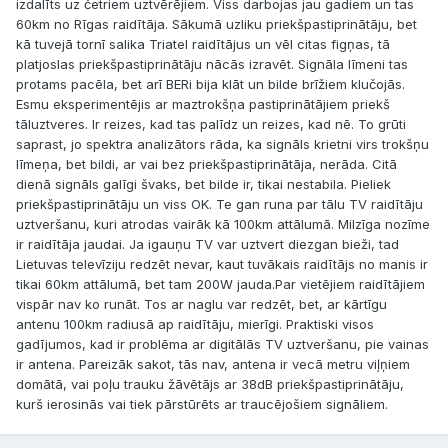
izdalīts uz četriem uztvērējiem. Viss darbojas jau gadiem un tas
60km no Rīgas raidītāja. Sākumā uzliku priekšpastiprinātāju, bet
kā tuvejā tornī salika Triatel raidītājus un vēl citas figņas, tā
platjoslas priekšpastiprinātāju nācās izravēt. Signāla līmeni tas
protams pacēla, bet arī BERi bija klāt un bilde brīžiem klučojās.
Esmu eksperimentējis ar maztrokšņa pastiprinātājiem priekš
tāluztveres. Ir reizes, kad tas palīdz un reizes, kad nē. To grūti
saprast, jo spektra analizātors rāda, ka signāls krietni virs trokšņu
līmeņa, bet bildi, ar vai bez priekšpastiprinātāja, nerāda. Citā
dienā signāls galīgi švaks, bet bilde ir, tikai nestabila. Pieliek
priekšpastiprinātāju un viss OK. Te gan runa par tālu TV raidītāju
uztveršanu, kuri atrodas vairāk kā 100km attālumā. Milzīga nozīme
ir raidītāja jaudai. Ja igauņu TV var uztvert diezgan bieži, tad
Lietuvas televīziju redzēt nevar, kaut tuvākais raidītājs no manis ir
tikai 60km attālumā, bet tam 200W jauda.Par vietējiem raidītājiem
vispār nav ko runāt. Tos ar naglu var redzēt, bet, ar kārtīgu
antenu 100km radiusā ap raidītāju, mierīgi. Praktiski visos
gadījumos, kad ir problēma ar digitālās TV uztveršanu, pie vainas
ir antena. Pareizāk sakot, tās nav, antena ir vecā metru viļņiem
domātā, vai poļu trauku žāvētājs ar 38dB priekšpastiprinātāju,
kurš ierosinās vai tiek pārstūrēts ar traucējošiem signāliem.