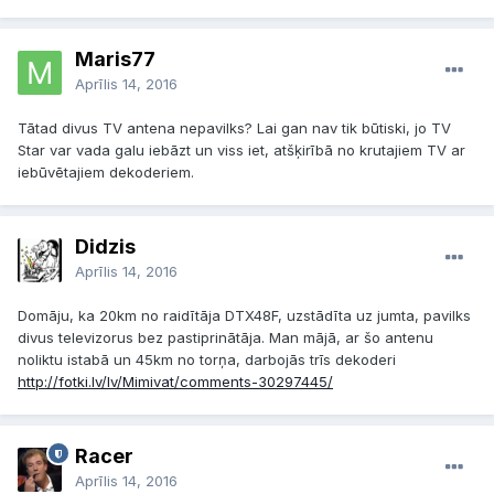
Maris77
Aprīlis 14, 2016
Tātad divus TV antena nepavilks? Lai gan nav tik būtiski, jo TV
Star var vada galu iebāzt un viss iet, atšķirībā no krutajiem TV ar
iebūvētajiem dekoderiem.
Didzis
Aprīlis 14, 2016
Domāju, ka 20km no raidītāja DTX48F, uzstādīta uz jumta, pavilks
divus televizorus bez pastiprinātāja. Man mājā, ar šo antenu
noliktu istabā un 45km no torņa, darbojās trīs dekoderi
http://fotki.lv/lv/Mimivat/comments-30297445/
Racer
Aprīlis 14, 2016