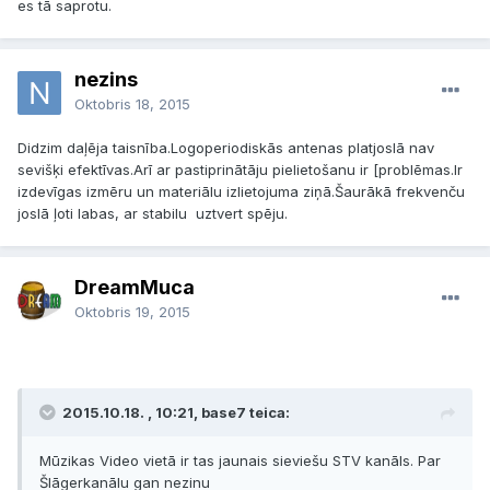
es tā saprotu.
nezins
Oktobris 18, 2015
Didzim daļēja taisnība.Logoperiodiskās antenas platjoslā nav
sevišķi efektīvas.Arī ar pastiprinātāju pielietošanu ir [problēmas.Ir
izdevīgas izmēru un materiālu izlietojuma ziņā.Šaurākā frekvenču
joslā ļoti labas, ar stabilu uztvert spēju.
DreamMuca
Oktobris 19, 2015
2015.10.18. , 10:21, base7 teica:
Mūzikas Video vietā ir tas jaunais sieviešu STV kanāls. Par
Šlāgerkanālu gan nezinu