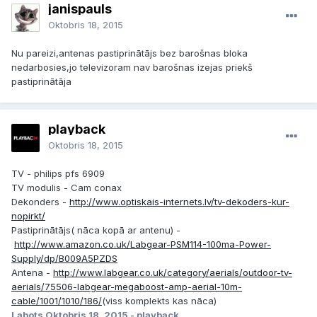
janispauls
Oktobris 18, 2015
Nu pareizi,antenas pastiprinātājs bez barošnas bloka
nedarbosies,jo televizoram nav barošnas izejas priekš
pastiprinātāja
playback
Oktobris 18, 2015
TV - philips pfs 6909
TV modulis - Cam conax
Dekonders -
http://www.optiskais-internets.lv/tv-dekoders-kur-
nopirkt/
Pastiprinātājs( nāca kopā ar antenu) -
http://www.amazon.co.uk/Labgear-PSM114-100ma-Power-
Supply/dp/B009A5PZDS
Antena -
http://www.labgear.co.uk/category/aerials/outdoor-tv-
aerials/75506-labgear-megaboost-amp-aerial-10m-
cable/1001/1010/186/
(viss komplekts kas nāca)
Labots
Oktobris 18, 2015
- playback