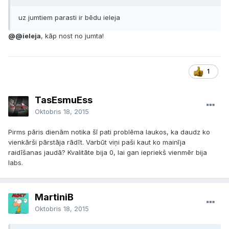
uz jumtiem parasti ir bēdu ieleja
@
@ieleja
, kāp nost no jumta!
1
TasEsmuEss
Oktobris 18, 2015
Pirms pāris dienām notika šī pati problēma laukos, ka daudz ko
vienkārši pārstāja rādīt. Varbūt viņi paši kaut ko mainīja
raidīšanas jaudā? Kvalitāte bija 0, lai gan iepriekš vienmēr bija
labs.
MartiniB
Oktobris 18, 2015