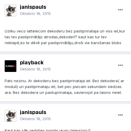
janispauls
Oktobris 18, 2015
Uzliku veco lattelecom dekoderu bez pastiprinataja un viss iet,kur
tas tev pastiprinātājs atrodas,dekoderī? kaut kas tur tev
neklapē,ko te dēvē par pastiprinātāju,droši vie barošanas bloks
playback
Oktobris 18, 2015
Pats nezinu. Ar dekoderu bez pastiprinataja iet. Bez dekodera( ar
moduli) un pastiprinataju iet, bet pec piecam sekundem sledzas
ara. Bez dekodera un pastuprinataja, savienojot pa taisno neiet.
janispauls
Oktobris 18, 2015
Kaut kas sāk vedoties,nopirki jaunu televizoru?