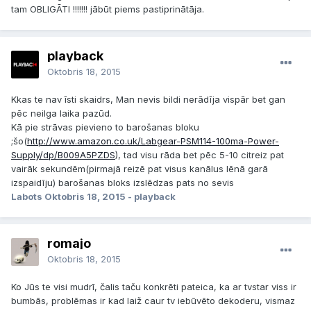
tam OBLIGĀTI !!!!!!! jābūt piems pastiprinātāja.
playback
Oktobris 18, 2015
Kkas te nav īsti skaidrs, Man nevis bildi nerādīja vispār bet gan
pēc neilga laika pazūd.
Kā pie strāvas pievieno to barošanas bloku
;šo(
http://www.amazon.co.uk/Labgear-PSM114-100ma-Power-
Supply/dp/B009A5PZDS
), tad visu rāda bet pēc 5-10 citreiz pat
vairāk sekundēm(pirmajā reizē pat visus kanālus lēnā garā
izspaidīju) barošanas bloks izslēdzas pats no sevis
Labots
Oktobris 18, 2015
- playback
romajo
Oktobris 18, 2015
Ko Jūs te visi mudrī, čalis taču konkrēti pateica, ka ar tvstar viss ir
bumbās, problēmas ir kad laiž caur tv iebūvēto dekoderu, vismaz