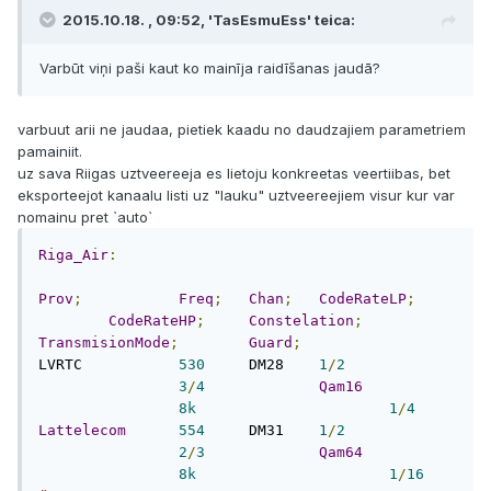
2015.10.18. , 09:52, 'TasEsmuEss' teica:
Varbūt viņi paši kaut ko mainīja raidīšanas jaudā?
varbuut arii ne jaudaa, pietiek kaadu no daudzajiem parametriem
pamainiit.
uz sava Riigas uztveereeja es lietoju konkreetas veertiibas, bet
eksporteejot kanaalu listi uz "lauku" uztveereejiem visur kur var
nomainu pret `auto`
Riga_Air
:
Prov
;
Freq
;
Chan
;
CodeRateLP
;
CodeRateHP
;
Constelation
;
TransmisionMode
;
Guard
;
LVRTC		
530
	DM28	
1
/
2
3
/
4
Qam16
8k
1
/
4
Lattelecom
554
	DM31	
1
/
2
2
/
3
Qam64
8k
1
/
16