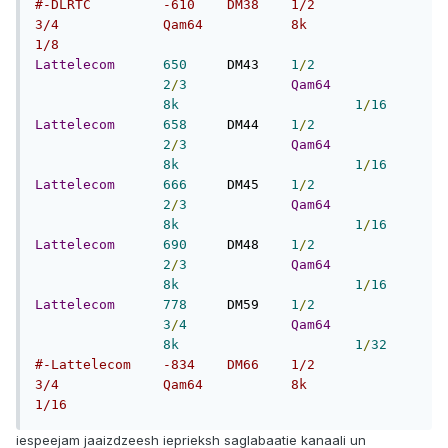
#-DLRTC		-610	DM38	1/2		
3/4		Qam64		8k			
1/8
Lattelecom
650
	DM43	
1
/
2
2
/
3
Qam64
8k
1
/
16
Lattelecom
658
	DM44	
1
/
2
2
/
3
Qam64
8k
1
/
16
Lattelecom
666
	DM45	
1
/
2
2
/
3
Qam64
8k
1
/
16
Lattelecom
690
	DM48	
1
/
2
2
/
3
Qam64
8k
1
/
16
Lattelecom
778
	DM59	
1
/
2
3
/
4
Qam64
8k
1
/
32
#-Lattelecom	-834	DM66	1/2		
3/4		Qam64		8k			
1/16
iespeejam jaaizdzeesh ieprieksh saglabaatie kanaali un