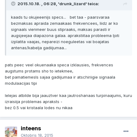
2015.10.18. , 06:28, 'drunk_lizard' teica:
kaads tu okujeeenijs specs... bet taa - paarsvaraa
bezmaksas apraida zemaakaas frekvencees, liidz ar ko
signaals vienmeer buus stipraaks, maksas parasti ir
augsjeejaa diapazona galaa. aprakstiitaa probleema ljoti
izplatita vaajas, nepareizi noeguleetas vai boajatas
antenas/kabelja gadiijumaa...
pats peec veel okuenaaka speca izklausies, frekvences
augstums protams sho to ietekmee,
bet pamatiemesls sajaa gadiijumaa ir atschiriigie signaala
modulaacijas tipi
Ielejas atbilde bija jaauztver kaa jautroshanaas turpinaajums, kuru
izraisiija problemas apraksts -
bez 0.5 vai kristaala lodes nu n
i
kaa
inteens
Oktobris 18, 2015