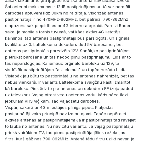
Jāsāk laikamar to ,ka lpgoperiodīskā antena nav labākā izvēke.
Šai antenai maksimums ir 12dB pastiprinājums un tā var normāli
darboties aptuveni līdz 30km no raidītaja. Visdrīzāk antenas
pastiprinātājs ir no 470MHz-862MHz, bet patreiz 790-862Mhz
diapazons sak piepildīties ar 4G interneta apraidi. Pareizi Racer
saka, ja mobilais tornis tuvumā, vai kāds aktīvs 4G lietotājs
kaimiņos, tad antenas pastiprinātājs būs pārslogots, un signāla
kvalitāte uz 0. Lattelekoma dekoders dod 5V barosanu , bet
antenas pastiprinatājs paredzēts 12V. Sanāk,ka pastiprinātājam
pietrūkst barošana un tas nedod pilnu pastiprinājumu. Līdz ar to
tas nepārslogojas. Kā iemauc orģinalo barbloku uz 12V, tā
visdrīzāk pastiprinātājam "aizliek muti" un tapēc nerāda bildi.
Vislabāk jau būtu to pastiprinātāju no antenas nahrenizēt, bet tas
nebūs vienkārši. Ir variants Lattelekoma zvaigžņu kasti izmantot
kā barbloku. Pieslēdz to pie antenas un dekodera RF izeju padod
uz televizoru. Vajag atrast vecu antenas vadu, kāds nāca līdzi
jebkuram VHS viģikam. Tad vajadzētu darboties.
Vispār, sakarā ar 4G ir iestājies pilnīgs pipec. Platjoslas
pastiprinātāji vairs principā nav izmantojami. Tapēc nepērciet
aktīvās antenas ar pastiprinātājiem! Ja ir pastiprinātājs,tad ravējiet
to laukā no antenas. Nu nav citu variantu. Ja vajag pastiprinatāju
priekš vairākiem TV, tad pirms pastiprinātāja jāliek režekcijas
filtrs, kurš gāž nos 790-862MHz. Antenā tādu filtru uzlikt nevar, jo