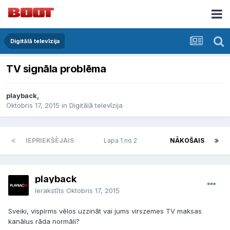
Digitālā televīzija
TV signāla problēma
playback,
Oktobris 17, 2015
in
Digitālā televīzija
IEPRIEKŠĒJAIS
Lapa 1 no 2
NĀKOŠAIS
playback
Ierakstīts
Oktobris 17, 2015
Sveiki, vispirms vēlos uzzināt vai jums virszemes TV maksas
kanālus rāda normāli?