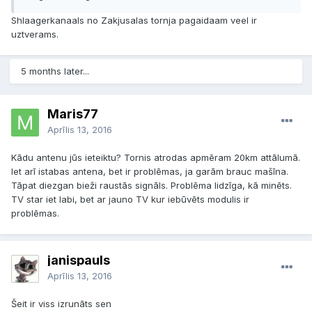
Shlaagerkanaals no Zakjusalas tornja pagaidaam veel ir
uztverams.
5 months later...
Maris77
Aprīlis 13, 2016
Kādu antenu jūs ieteiktu? Tornis atrodas apmēram 20km attālumā.
Iet arī istabas antena, bet ir problēmas, ja garām brauc mašīna.
Tāpat diezgan bieži raustās signāls. Problēma lidzīga, kā minēts.
TV star iet labi, bet ar jauno TV kur iebūvēts modulis ir
problēmas.
janispauls
Aprīlis 13, 2016
Šeit ir viss izrunāts sen