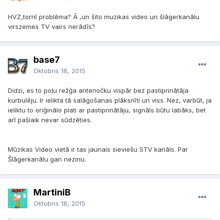
HVZ,tornī problēma? Ā ,un šito muzikas video un šlāgerkanālu
virszemes TV vairs nerādīs?
base7
Oktobris 18, 2015
Didzi, es to poļu režģa antenočku vispār bez pastiprinātāja
kurbulēju. Ir ielikta tā salāgošanas plāksnīti un viss. Nez, varbūt, ja
ieliktu to oriģinālo plati ar pastiprinātāju, signāls būtu labāks, bet
arī pašlaik nevar sūdzēties.
Mūzikas Video vietā ir tas jaunais sieviešu STV kanāls. Par
Šlāgerkanālu gan nezinu.
MartiniB
Oktobris 18, 2015