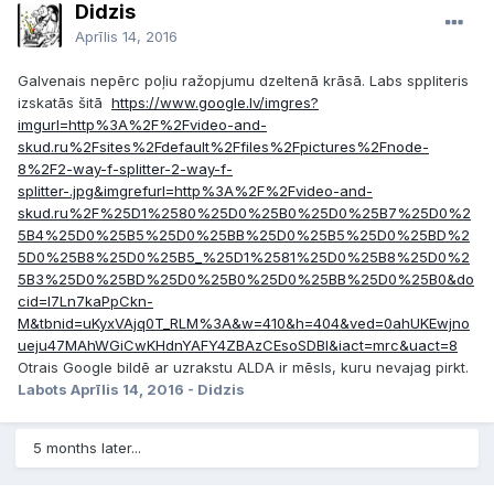
Didzis
Aprīlis 14, 2016
Galvenais nepērc poļiu ražopjumu dzeltenā krāsā. Labs sppliteris
izskatās šitā
https://www.google.lv/imgres?
imgurl=http%3A%2F%2Fvideo-and-
skud.ru%2Fsites%2Fdefault%2Ffiles%2Fpictures%2Fnode-
8%2F2-way-f-splitter-2-way-f-
splitter-.jpg&imgrefurl=http%3A%2F%2Fvideo-and-
skud.ru%2F%25D1%2580%25D0%25B0%25D0%25B7%25D0%2
5B4%25D0%25B5%25D0%25BB%25D0%25B5%25D0%25BD%2
5D0%25B8%25D0%25B5_%25D1%2581%25D0%25B8%25D0%2
5B3%25D0%25BD%25D0%25B0%25D0%25BB%25D0%25B0&do
cid=I7Ln7kaPpCkn-
M&tbnid=uKyxVAjq0T_RLM%3A&w=410&h=404&ved=0ahUKEwjno
ueju47MAhWGiCwKHdnYAFY4ZBAzCEsoSDBI&iact=mrc&uact=8
Otrais Google bildē ar uzrakstu ALDA ir mēsls, kuru nevajag pirkt.
Labots
Aprīlis 14, 2016
- Didzis
5 months later...