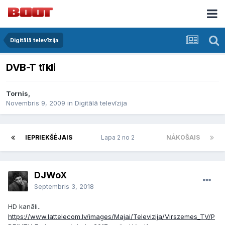
Digitālā televīzija
DVB-T tīkli
Tornis,
Novembris 9, 2009
in
Digitālā televīzija
IEPRIEKŠĒJAIS
Lapa 2 no 2
NĀKOŠAIS
DJWoX
Septembris 3, 2018
HD kanāli..
https://www.lattelecom.lv/images/Majai/Televizija/Virszemes_TV/P