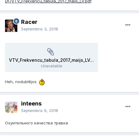
DF/VTV_Frekvencu_tabula_2017_maijs_LV.pdf
Racer
Septembris 3, 2018
VTV_Frekvencu_tabula_2017_maijs_LV.pdf
Unavailable
Heh, nodublējos.
inteens
Septembris 9, 2018
Охуительного качества травка