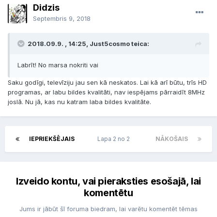
Didzis
Septembris 9, 2018
2018.09.9. , 14:25, Just5cosmo teica:
Labrīt
! No marsa nokriti vai
Saku godīgi, televīziju jau sen kā neskatos. Lai kā arī būtu, trīs HD
programas, ar labu bildes kvalitāti, nav iespējams pārraidīt 8MHz
joslā. Nu jā, kas nu katram laba bildes kvalitāte.
IEPRIEKŠĒJAIS
Lapa 2 no 2
NĀKOŠAIS
Izveido kontu, vai pieraksties esošajā, lai
komentētu
Jums ir jābūt šī foruma biedram, lai varētu komentēt tēmas