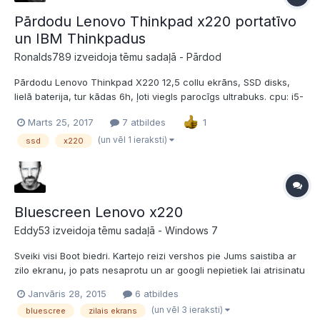
Pārdodu Lenovo Thinkpad x220 portatīvo
un IBM Thinkpadus
Ronalds789 izveidoja tēmu sadaļā -
Pārdod
Pārdodu Lenovo Thinkpad X220 12,5 collu ekrāns, SSD disks,
lielā baterija, tur kādas 6h, ļoti viegls parocīgs ultrabuks. cpu: i5-
2520m 2.5 ghzram: 4 gb ddr3video: intel graphics 3000hdd: 128
Marts 25, 2017
7 atbildes
1
gb ssdbattery: 9 cell (~6h)webcam3 usb portsdisplay portvga
portsd card readerwindows 7 64bit li...
(un vēl 1 ieraksti)
ssd
x220
Bluescreen Lenovo x220
Eddy53 izveidoja tēmu sadaļā -
Windows 7
Sveiki visi Boot biedri. Kartejo reizi vershos pie Jums saistiba ar
zilo ekranu, jo pats nesaprotu un ar googli nepietiek lai atrisinatu
sho problemu! Pirmkart velejos jau laicigi atvainoties, par to ka
Janvāris 28, 2015
6 atbildes
netiek lietotas garumzimes, bet uz shi datora vel nav bijusi
(un vēl 3 ieraksti)
bluescree
zilais ekrans
nepiecieshamiba pec apostrof...