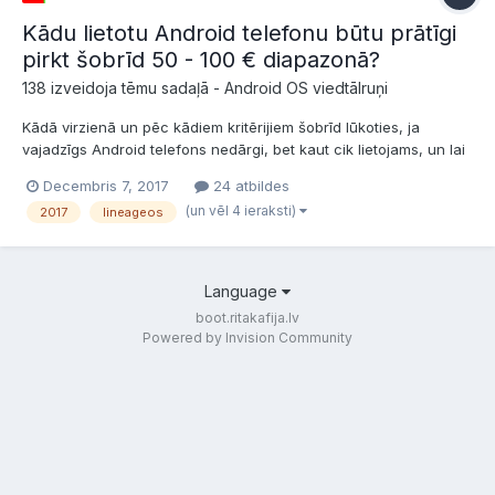
Kādu lietotu Android telefonu būtu prātīgi
pirkt šobrīd 50 - 100 € diapazonā?
138 izveidoja tēmu sadaļā -
Android OS viedtālruņi
Kādā virzienā un pēc kādiem kritērijiem šobrīd lūkoties, ja
vajadzīgs Android telefons nedārgi, bet kaut cik lietojams, un lai
būtu lietojams vēl vismaz gadu-divus? Cik SOC papagaiļus un cik
Decembris 7, 2017
24 atbildes
RAM un ROM būtu vēlams, un kur ir īstās vietas, kur skatīties un
(un vēl 4 ieraksti)
2017
lineageos
salīdzināt SOC papagaiļus?...
Language
boot.ritakafija.lv
Powered by Invision Community