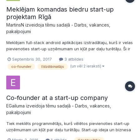
Meklējam komandas biedru start-up
projektam Rīgā
MartinsN izveidoja tēmu sadaļā -
Darbs, vakances,
pakalpojumi
Meklējam full-stack android aplikācijas izstradātaju, kurš ir velas
pievienoties start-up uzņēmumam un kļūt par daļu turētāju. Ši ir
lieliska iespēja iepazīties ar startup "pasauli", kur katru dienu Tu
Septembris 30, 2017
3 atbildes
iemacīsies ko jaunu. Līdz prototipa izveidei, galvenokārt
(un vēl 2 ieraksti)
co-founder
līdzdibinatājs
nepieciešams strādāt ar kartēm un...
Co-founder at a start-up company
EGailuma izveidoja tēmu sadaļā -
Darbs, vakances,
pakalpojumi
Tiek meklēts programmētājs, kurš vēlētos pievienoties start-up
uzņēmumam un kļūt par daļu turētāju. Start-up ideja un biznesa
modeli ir akceptējuši Igaunijas akseleratori kā piemēram,