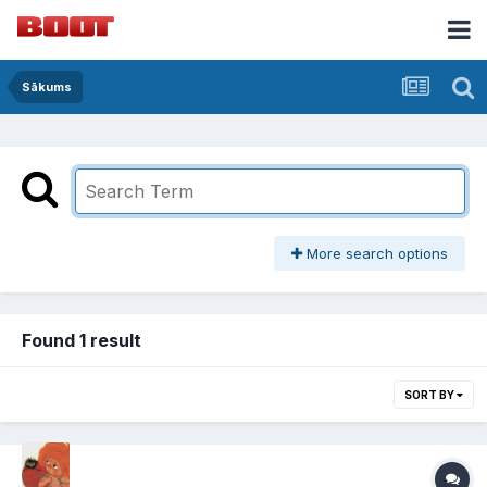
Sākums
More search options
Found 1 result
SORT BY