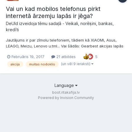
Vai un kad mobilos telefonus pirkt
internetā ārzemju lapās ir jēga?
DeUld izveidoja tēmu sadaļā -
Veikali, norēķini, bankas,
kredīti
Jautājums ir par zīmolu telefoniem, tādiem kā XIAOMI, Asus,
LEAGO, Meizu, Lenovo u.tml... Vai šādās: Gearbest akcijas lapās
,- kur tos, cik noprotu, piedāvā par iepazīšanās cenu, ir vērts
Februāris 19, 2017
21 atbildes
5
iegādāties? Vai muitas nodokli tāda pirkuma gadījumā ir
iespējams apiet, ja pārdevējs norāda, ka tā ir dāva...
(un vēl 9 ieraksti)
akcija
muitas nodoklis
Language
boot.ritakafija.lv
Powered by Invision Community