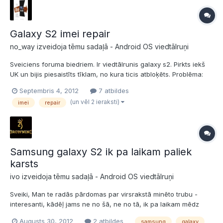
Galaxy S2 imei repair
no_way izveidoja tēmu sadaļā -
Android OS viedtālruņi
Sveiciens foruma biedriem. Ir viedtālrunis galaxy s2. Pirkts iekš
UK un bijis piesaistīts tīklam, no kura ticis atbloķēts. Problēma:
Pazudis galaxy S2 imei kods , kuru izraisa efs mapes satura čē
Septembris 4, 2012
7 atbildes
pē ,kuru izraisa ķēpāšanās ar dažādiem rom. Ir izrakāts xda
(un vēl 2 ieraksti)
imei
repair
forums un risinājumi ir 3:...
Samsung galaxy S2 ik pa laikam paliek
karsts
ivo izveidoja tēmu sadaļā -
Android OS viedtālruņi
Sveiki, Man te radās pārdomas par virsrakstā minēto trubu -
interesanti, kādēļ jams ne no šā, ne no tā, ik pa laikam mēdz
uzkarst tā līdz grādiem kādiem 40, varbūt arī vairāk? Katrā ziņā,
Augusts 30, 2012
2 atbildes
samsung
galaxy