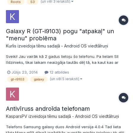
(un vēl 3 ieraksti)
Roots
S3
setingus labak neaiztikt... ir k...
Galaxy R (GT-i9103) pogu "atpakaļ" un
"menu" problēma
Kurlis izveidoja tēmu sadaļā -
Android OS viedtālruņi
Sveiki! Jau vairāk kā 2 gadus lietoju šo telefonu. Pa lielam SII
līdzinieks, tikai laikam neaizgāja tautās dēļ tā, ka kaut kas ar
iekšām nebija kā vajag. Lai vai kā, problēma tāda - jau diezgan
Jūlijs 23, 2014
12 atbildes
sen sāka gļukot abas skārienjūtīgās pogas - menu un back.
(un vēl 5 ieraksti)
gt-i9103
galaxy
Tagad viņas vairs nevar uzspiest, taču pats...
Antivīruss androīda telefonam
KasparsPV izveidoja tēmu sadaļā -
Android OS viedtālruņi
Telefons Samsung galaxy duos Android versija 4.0.4 Tad lieta
tāda.Mana mīļā dārgā iegādājās augstāk minēto telefonu,tik dēļ