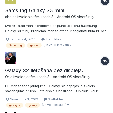
Samsung Galaxy S3 mini
abolzz izveidoja tēmu sadaļā -
Android OS viedtālruņi
Sveiki! Tātad man ir problēma ar jauno telefonu (Samsung
Galaxy S3 mini). Problēma: man telefonā ir saglabāti numuri, bet
kad kāds no viņiem man zvana vienmēr uzrādās kā "Nezināms".
Janvāris 4, 2013
8 atbildes
Varbūt jūs man varat palīdzēt? Mēģināju likt priekšā +371, bet
(un vēl 3 ieraksti)
Samsung
galaxy
tāpat nekas nemainās. Ļoti ceru uz jūsu palīdzību!
Galaxy S2 lietošana bez displeja.
Osja izveidoja tēmu sadaļā -
Android OS viedtālruņi
Hi.. Man te tāds jautājums - Galaxy S2 iespējās ir izvēlēts
savienojums ar usb. Pats displejs nestrādā - zirkeklis, vai ir
iespējams kā piekonektēties lai varētu vai failus pārlasīt vai kā
Novembris 1, 2012
3 atbildes
savādāk redzēt telefonu darbībā? P.S. kādam nemētājas
(un vēl 1 ieraksti)
galaxy s
galaxy
nevajadzīgs displejs? slinkums no ebay gaidīt mēnesi