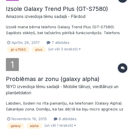
Izsole Galaxy Trend Plus (GT-S7580)
Amazons izveidoja tēmu sadaļā -
Pārdod
Izsolē mana bērna telefons Galaxy Trend Plus (GT-S7580).
Saplēsts stikliņš, bet tačskrīns pilnībā funkcionējošs. Telefons
pat zvana un iespējams sarunāties Stikliņš jĒbajā maksā ap 5-
Aprīlis 26, 2017
7 atbildes
6Eur. Man kaut kā negribas čakarēties. Cenu grūti noteikt tāpēc
(un vēl 3 ieraksti)
gt-s7580
plus
lai iet izsole Starta cena Start...
Problēmas ar zonu (galaxy alpha)
18YO izveidoja tēmu sadaļā -
Mobilie tālruņi, viedtālruņi un
planšetdatori
Labdien, šodien no rīta pamanīju, ka telefonam (Galaxy Alpha)
čakarējas zona. Domāju, ka tas dēļ tā ka biju micro apgriezis uz
nano. Bija dēļ šī citreiz tā ka uz brīdi pazūd zona, bet ļoti īslaicīgi.
Novembris 19, 2015
8 atbildes
Bet šodien vispār nevarēju ne vienu sazvanīt un otrādi. Rāda, ka
(un vēl 1 ieraksti)
galaxy
alpha
var veikt tikai ārkārtas zvanus. Tā...