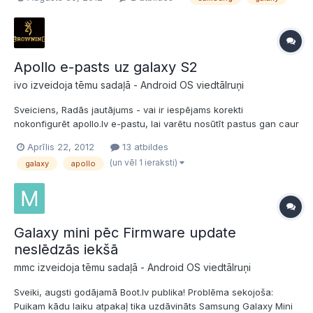
diezgan jūtami. Reizēm tas noteik runājot, kaut gan citu reizi arī
garas sarunas laikā šis ir normāli vēss....
Apollo e-pasts uz galaxy S2
ivo izveidoja tēmu sadaļā -
Android OS viedtālruņi
Sveiciens, Radās jautājums - vai ir iespējams korekti
nokonfigurēt apollo.lv e-pastu, lai varētu nosūtīt pastus gan caur
LMT gan caur mājas wi-fi? Pašlaik iestatījumos pie izejošā e-
Aprīlis 22, 2012
13 atbildes
pasta servera stāv com.lmt.lv, kurš protams nestrādā, ja tiek
(un vēl 1 ieraksti)
galaxy
apollo
izmantots wi-fi savienojums. Ja ielikšu iestatījumos...
Galaxy mini pēc Firmware update
neslēdzās iekšā
mmc izveidoja tēmu sadaļā -
Android OS viedtālruņi
Sveiki, augsti godājamā Boot.lv publika! Problēma sekojoša:
Puikam kādu laiku atpakaļ tika uzdāvināts Samsung Galaxy Mini