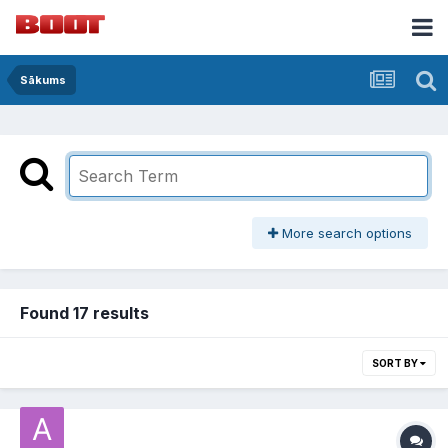
Sākums
More search options
Found 17 results
SORT BY