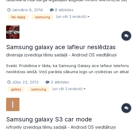
tā ka var 2 sim ielikt.Bet man rodas jautājums vai ir vajadzīgs
Janvāris 6, 2014
8 atbildes
antivīruss tam telefonam.Pašu internetu izmanto nu tik cik vien
(un vēl 3 ieraksti)
Vai vajag
samsung
Draugos lai ieietu ,kādu ziņu palasītu.un tā...
Samsung galaxy ace lafleur neslēdzas
diversija izveidoja tēmu sadaļā -
Android OS viedtālruņi
Sveiki. Problēma ir tāda, ka Samsung Galaxy ace lafleur telefons
neslēdzas iekšā. Viņš parāda sākuma logo un izslēdzas un atkal
logo un tā uz riņķi. Tad es mēģināju ar MENU + POWER +
Jūlijs 23, 2013
2 atbildes
VOLUME pogām ieiet panelī, kurā resetot uzstādījumus, izdzēst
(un vēl 3 ieraksti)
galaxy
samsung
visus tā teikt liekos datus utt... Pēc tā izdarīšanas,...
Samsung galaxy S3 car mode
ivfromlv izveidoja tēmu sadaļā -
Android OS viedtālruņi