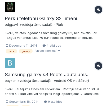
Pērku telefonu Galaxy S2 līmenī.
edgpavl izveidoja tēmu sadaļā -
Pērk
Sveiki, vēlētos iegādāties Samsung galaxy S2, bet izskatīšu arī
līdzīgus variantus. Līdz 70 eur. Paaldies. Interesē arī mazliet
švakāki telefoni, Galaxy mini līmenī. Par to 15-20 eur.
Decembris 11, 2014
4 atbildes
(un vēl 1 ieraksti)
pērk
galaxy
Samsung galaxy s3 Roots Jautajums.
bayker izveidoja tēmu sadaļā -
Android OS viedtālruņi
Sveiki. Jautajums zinosiem colvekiem... Rootoju savu veco s3 uz
andriti 4.3 kad vins vel nebija tik viegli apdeitojams ... Jautajums
ka es varu dabut atpakal originalo OS kas naca kad telefonu
Septembris 18, 2014
9 atbildes
nopirku ? respektivi os ar latviesu valodu. cik lasiju tad factory