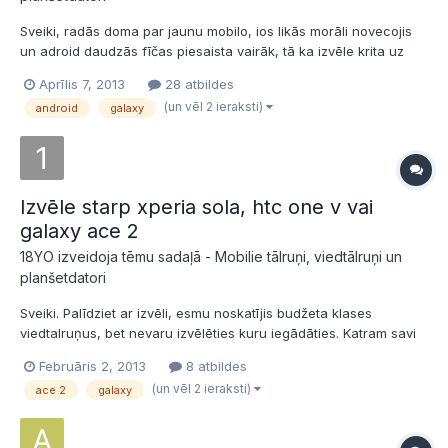
Sveiki, radās doma par jaunu mobilo, ios likās morāli novecojis
un adroid daudzās fīčas piesaista vairāk, tā ka izvēle krita uz
Galaxy S3, taču pavērojot crash testus, atklājās ka laikam
Aprīlis 7, 2013
28 atbildes
iPhone 5 izturības ziņā ir pārāks... jo S3 lielais ekrāns plīsa pie
(un vēl 2 ieraksti)
android
galaxy
dažnedažādiem kritieniem, pat no visnotaļ zem...
Izvēle starp xperia sola, htc one v vai
galaxy ace 2
18YO izveidoja tēmu sadaļā -
Mobilie tālruņi, viedtālruņi un
planšetdatori
Sveiki. Palīdziet ar izvēli, esmu noskatījis budžeta klases
viedtalruņus, bet nevaru izvēlēties kuru iegādāties. Katram savi
plusi, savi mīnusi ( žēl ka nav zelta vidusceļs ). Dzīvē ir bijusi
Februāris 2, 2013
8 atbildes
saskarsme tikai ar vienu no šiem modeļiem - ace 2. Paspaidot to,
(un vēl 2 ieraksti)
ace 2
galaxy
telefons jau likās lielisks, jo ar manu paš...