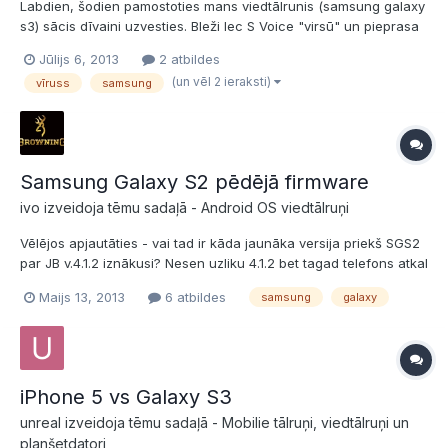
Labdien, šodien pamostoties mans viedtālrunis (samsung galaxy
s3) sācis dīvaini uzvesties. BIeži lec S Voice "virsū" un pieprasa
interneta savienojumu. Es principā nevaru izslēgt telefonu, viņš
Jūlijs 6, 2013
2 atbildes
automātiski ieslēdzas. Un noteikti būtiskākā lieta ir tā, ka ir "Car
(un vēl 2 ieraksti)
vīruss
samsung
mode enabled", lai gan neko tādu es...
Samsung Galaxy S2 pēdējā firmware
ivo izveidoja tēmu sadaļā -
Android OS viedtālruņi
Vēlējos apjautāties - vai tad ir kāda jaunāka versija priekš SGS2
par JB v.4.1.2 iznākusi? Nesen uzliku 4.1.2 bet tagad telefons atkal
piedāvā atjaunot "aparātprogrammatūru". Uz ko tad atjaunot???
Maijs 13, 2013
6 atbildes
samsung
galaxy
Pie reizes vēl jautājums - vai citiem arī gļuko iebūvētā epasta
programma vai tikai man vienam? Ve...
iPhone 5 vs Galaxy S3
unreal izveidoja tēmu sadaļā -
Mobilie tālruņi, viedtālruņi un
planšetdatori