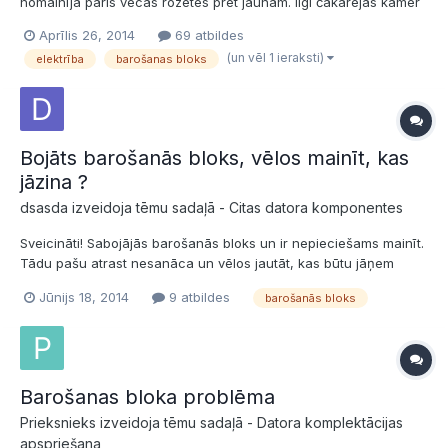
nomainīja pāris vecās rozetes pret jaunām. Ilgi čakarējās kamēr
sataisīja, jo vadi burtiski drupa rokās, nevarēja pieskrūvēt, visu
Aprīlis 26, 2014
69 atbildes
laiku tik grieza pa gabaliņam nost, cerēdams, ka varbūt tālāk
(un vēl 1 ieraksti)
elektrība
barošanas bloks
aizies kaut cik izturīgāki vadi. Nezinu, vai...
Bojāts barošanās bloks, vēlos mainīt, kas
jāzina ?
dsasda izveidoja tēmu sadaļā -
Citas datora komponentes
Sveicināti! Sabojājās barošanās bloks un ir nepieciešams mainīt.
Tādu pašu atrast nesanāca un vēlos jautāt, kas būtu jāņem
vēra, lai nebūtu nekādu problēmu ? Vecias BB: Macron MPT-
Jūnijs 18, 2014
9 atbildes
barošanās bloks
400P. Šādi ir viņa parametri: FormFactor ATX; 400W,
150x140x85, 2x SATA, 2x FDD, 4x HDD konnektori un ieejas
spriegums:...
Barošanas bloka problēma
Prieksnieks izveidoja tēmu sadaļā -
Datora komplektācijas
apspriešana