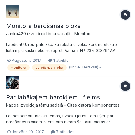
Monitora barošanas bloks
Janka420 izveidoja tēmu sadaļā -
Monitori
Labdien! Uzreiz pateikšu, ka raksta cilvēks, kurš no elektro
lietām praktiski neko nesaprot. Vaina ir HP 23xi (C3Z94AA)
monitorā, kurš pats no sevis atslēdzas, un, lai dabūtu atpakaļ pie
Augusts 7, 2017
1 atbilde
dzīvības, ir jāizrauj elektrības vads, jāuzgaida kāds brīdis un
(un vēl 1 ieraksti)
monitors
barošanas bloks
jāiesprauž atpakaļ. Kāds cilvēks man teica, ka pr...
Par labākajiem barokļiem.. fleims
kappa izveidoja tēmu sadaļā -
Citas datora komponentes
Lai nespamotu blakus tēmās, uzsāku jaunu tēmu šeit par
barošanas blokiem. Viens otrs biedrs šeit dikti plātās ar
zināšanām par to, kuri barokļi ir pilnīgi mēsli un nelietojami, bet
Janvāris 10, 2017
7 atbildes
nepiedāvā tās labākās alternatīvas, jeb tos vienīgos pareizos