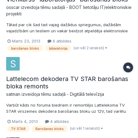
osscar izveidoja tēmu sadaļā -
BOOT lietotāju IT/elektroniskie
projekti
Tātad par cik šad tad vajag dažādus spriegumus, dažādām
vajadzībām un testiem un vakar beidzot atpeldēja elektroniskie
mazie voltmetri - salodēju šādu shēmiņu:
Marts 23, 2013
6 atbildes
http://www.sentex.ca/~mec1995/circ/VarReg1/VarReg1.html
(un vēl 2 ieraksti)
barošanas bloks
labaratorija
Varbūt te ledu spīdinātajiem ar tādu baroklīti vajag - tāpēc
padalos ar kons...
Lattelecom dekodera TV STAR barošanas
bloka remonts
satman izveidoja tēmu sadaļā -
Digitālā televīzija
Varbūt kāds no foruma biedriem ir remontējis Lattelekoma TV
STAR virszemes dekodera barošanas bloku uz 12V, tad varētu
padalīties pieredzē kas tieši tiem plīst nost? Man te mājās jau
Marts 4, 2013
4 atbildes
vairāki gabali mētājas ienāca prātā varbūt ka ir vērts saremontēt.
(un vēl 1 ieraksti)
TV STAR
Barošanas bloks
Saprotu ka jaunu pa 5ls var nopirkt, bet nu tomē...