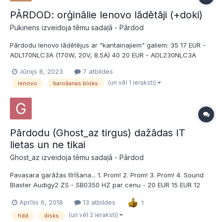
PĀRDOD: orģinālie lenovo lādētāji (+doki)
Pukinens izveidoja tēmu sadaļā -
Pārdod
Pārdodu lenovo lādētējus ar "kantainajiem" galiem: 35 17 EUR -
ADL170NLC3A (170W, 20V, 8.5A) 40 20 EUR - ADL230NLC3A
(230W, 20V, 11.5A) [11.5A Karl!!! :-)] Dāvanā varu dot doku
Jūnijs 8, 2023
7 atbildes
(ThinkPad Ultra Dock 40A2). Interesentus, lūdzu, sūtīt PM.
(un vēl 1 ieraksti)
lenovo
barošanas bloks
Piegāde ar OMNIVA, izmaksas se...
Pārdodu (Ghost_az tirgus) dažādas IT
lietas un ne tikai
Ghost_az izveidoja tēmu sadaļā -
Pārdod
Pavasara garāžas tīrīšana... 1. Prom! 2. Prom! 3. Prom! 4. Sound
Blaster Audigy2 ZS - SB0350 HZ par cenu - 20 EUR 15 EUR 12
EUR 10 EUR? (Ebay zem 30 USD neredzu) - vai sakarīgākais
Aprīlis 6, 2018
13 atbildes
1
piedāvājums. 5. Prom! 6. Prom! 7. Prom!...
(un vēl 2 ieraksti)
hdd
disks