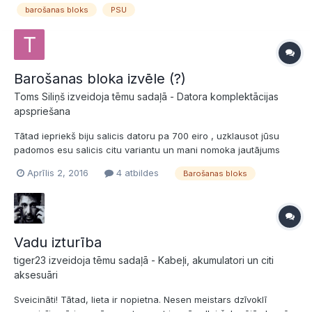
barošanas bloks
PSU
risinājumus. Kā tie 1% testu rezultātu starpības iete...
Barošanas bloka izvēle (?)
Toms Siliņš izveidoja tēmu sadaļā -
Datora komplektācijas
apspriešana
Tātad iepriekš biju salicis datoru pa 700 eiro , uzklausot jūsu
padomos esu salicis citu variantu un mani nomoka jautājums
barošanas bloka izvēlē, vēlētos dzirdēt jūsu viedokli, padomus
Aprīlis 2, 2016
4 atbildes
Barošanas bloks
un palīdzību ,kādu barošanas bloku man izvēlēties. Datora
komplektācija: CPU - Intel® Core i3-6100 3.7GHz 3MB LGA...
Vadu izturība
tiger23 izveidoja tēmu sadaļā -
Kabeļi, akumulatori un citi
aksesuāri
Sveicināti! Tātad, lieta ir nopietna. Nesen meistars dzīvoklī