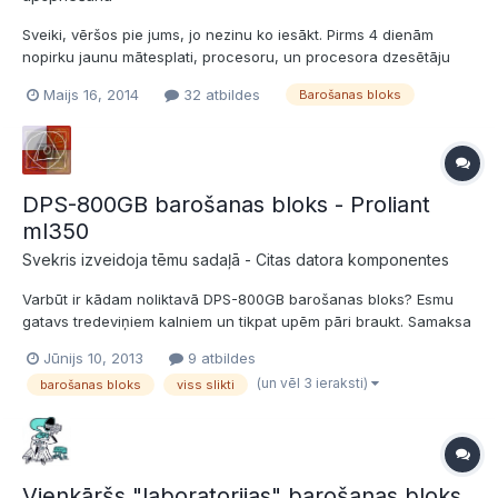
Sveiki, vēršos pie jums, jo nezinu ko iesākt. Pirms 4 dienām
nopirku jaunu mātesplati, procesoru, un procesora dzesētāju
links uz internetveikala
Maijs 16, 2014
32 atbildes
Barošanas bloks
grozuM7SwNDazMrQ2tDQ2tgDSRiYmBiAaAA%3D%3D
Videokarte GeForce GTX 550 Ti. Biju atstājis savu barokli 500w,
pirmajā dienā paspēlējot battlefield 3, 2 minū...
DPS-800GB barošanas bloks - Proliant
ml350
Svekris izveidoja tēmu sadaļā -
Citas datora komponentes
Varbūt ir kādam noliktavā DPS-800GB barošanas bloks? Esmu
gatavs tredeviņiem kalniem un tikpat upēm pāri braukt. Samaksa
pie saņemšanas. Jau iepriekš paldies par atsaucību.
Jūnijs 10, 2013
9 atbildes
(un vēl 3 ieraksti)
barošanas bloks
viss slikti
Vienkāršs "laboratorijas" barošanas bloks