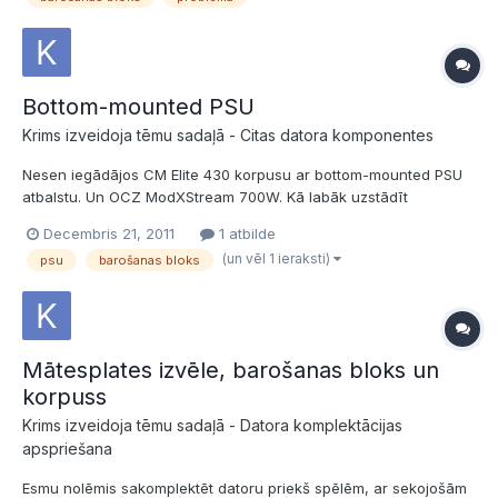
Bottom-mounted PSU
Krims izveidoja tēmu sadaļā -
Citas datora komponentes
Nesen iegādājos CM Elite 430 korpusu ar bottom-mounted PSU
atbalstu. Un OCZ ModXStream 700W. Kā labāk uzstādīt
barošanas bloku? Ar ventilatoru uz augšu vai leju? Loģiski jau ir,
Decembris 21, 2011
1 atbilde
ka vēsāku gaisu ņem no apakšas. Bet tai pat laikā tas var
(un vēl 1 ieraksti)
psu
barošanas bloks
noderēt arī kā siltā gaisa izvadītājs korpusam.
Mātesplates izvēle, barošanas bloks un
korpuss
Krims izveidoja tēmu sadaļā -
Datora komplektācijas
apspriešana
Esmu nolēmis sakomplektēt datoru priekš spēlēm, ar sekojošām