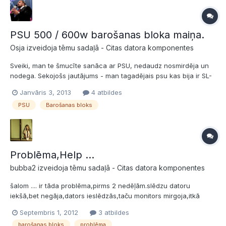
PSU 500 / 600w barošanas bloka maiņa.
Osja izveidoja tēmu sadaļā -
Citas datora komponentes
Sveiki, man te šmucīte sanāca ar PSU, nedaudz nosmirdēja un
nodega. Sekojošs jautājums - man tagadējais psu kas bija ir SL-
500A, vai es varu likt virsū teiksim 600w GTT PSU vai arī ar
Janvāris 3, 2013
4 atbildes
codegen psu 600w? P.S. Varbūt kādam kāds mētājas un grib
PSU
Barošanas bloks
pārdot?
Problēma,Help ...
bubba2 izveidoja tēmu sadaļā -
Citas datora komponentes
šalom .... ir tāda problēma,pirms 2 nedēļām.slēdzu datoru
iekšā,bet negāja,dators ieslēdzās,taču monitors mirgoja,itkā
nebūtu savienojuma ar datoru,itkā būtu atslēdzies,ekrāns bija
Septembris 1, 2012
3 atbildes
melns,nemaz neislēdzās,dators tik rūkt sāka un viss,arī lādēt
barošanas bloks
problēma
neko nelādēja .. zinu,ka tāda problēma ir ja nojūk baroša...