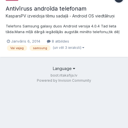
Antivīruss androīda telefonam
KasparsPV izveidoja tēmu sadaļā -
Android OS viedtālruņi
Telefons Samsung galaxy duos Android versija 4.0.4 Tad lieta
tāda.Mana mīļā dārgā iegādājās augstāk minēto telefonu,tik dēļ
tā ka var 2 sim ielikt.Bet man rodas jautājums vai ir vajadzīgs
Janvāris 6, 2014
8 atbildes
antivīruss tam telefonam.Pašu internetu izmanto nu tik cik vien
(un vēl 3 ieraksti)
Vai vajag
samsung
Draugos lai ieietu ,kādu ziņu palasītu.un tā...
Language
boot.ritakafija.lv
Powered by Invision Community