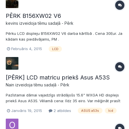
PĒRK B156XW02 V6
kevins izveidoja tēmu sadaļā -
Pērk
Pērku LCD displeju B156XW02 V6 darba kārtībā . Cena 30Eur. Ja
kādam kas piedāvājams, PM .
Februāris 4, 2015
LCD
[PĒRK] LCD matricu priekš Asus A53S
Nain izveidoja tēmu sadaļā -
Pērk
Pazīstamai dāmai vajadzīgs strādājošs 15.6" WXGA HD displejs
priekš Asus A53S. Vēlamā cena: līdz 35 eiro. Var mēģināt prasīt
vairāk. Vēlamā atrašanās vieta: Rīga. Piedāvājumus publiski vai
Janvāris 19, 2015
2 atbildes
ASUS a53s
lcd
uz epastu: putnina.kat@gmail.com . Sūtot piedāvājumu uz
epastu, lietas tālāk kārtojiet ar minēto dāmu. P...