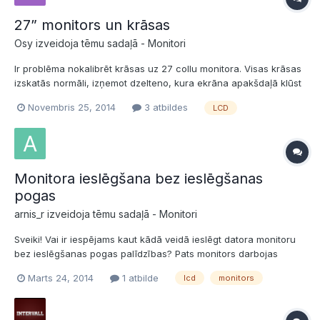
27” monitors un krāsas
Osy izveidoja tēmu sadaļā -
Monitori
Ir problēma nokalibrēt krāsas uz 27 collu monitora. Visas krāsas
izskatās normāli, izņemot dzelteno, kura ekrāna apakšdaļā klūst
manāmi blāva, bet cyan nedaudz maina trāsas toni. Monitors:
Novembris 25, 2014
3 atbildes
LCD
XL2720Z Zinu, ka TN panelis un skatu leņķis daudz ko ietekmē,
bet domāju, ka skatoties tieši perpendikulāri v...
Monitora ieslēgšana bez ieslēgšanas
pogas
arnis_r izveidoja tēmu sadaļā -
Monitori
Sveiki! Vai ir iespējams kaut kādā veidā ieslēgt datora monitoru
bez ieslēgšanas pogas palīdzības? Pats monitors darbojas
lieliski, bet vadības pogu paneļa mikroshēma ir beigta (ar to jau
Marts 24, 2014
1 atbilde
lcd
monitors
agrāk bija problēmas). Kādi varētu būt risinājumi? Modelis:
Samsung SyncMaster 720N, garantija sen beig...