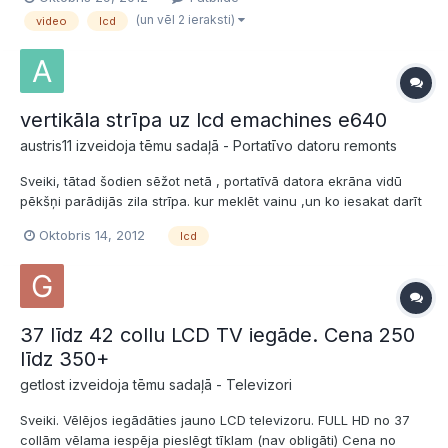
Pieslēdzu monitoru, attēlu nekropļo, izmetu videokartes draiveri,
(un vēl 2 ieraksti)
video
lcd
nelīdz! Secinājums laikam tikai...
vertikāla strīpa uz lcd emachines e640
austris11 izveidoja tēmu sadaļā -
Portatīvo datoru remonts
Sveiki, tātad šodien sēžot netā , portatīvā datora ekrāna vidū
pēkšņi parādijās zila strīpa. kur meklēt vainu ,un ko iesakat darīt
lai šo problēmu novērstu?
Oktobris 14, 2012
lcd
37 līdz 42 collu LCD TV iegāde. Cena 250
līdz 350+
getlost izveidoja tēmu sadaļā -
Televizori
Sveiki. Vēlējos iegādāties jauno LCD televizoru. FULL HD no 37
collām vēlama iespēja pieslēgt tīklam (nav obligāti) Cena no