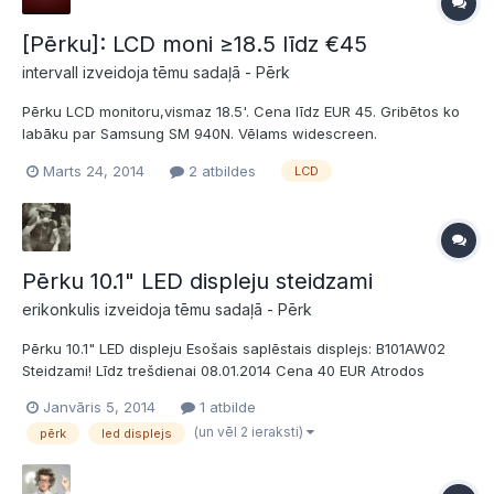
[Pērku]: LCD moni ≥18.5 līdz €45
intervall izveidoja tēmu sadaļā -
Pērk
Pērku LCD monitoru,vismaz 18.5'. Cena līdz EUR 45. Gribētos ko
labāku par Samsung SM 940N. Vēlams widescreen.
Jādraudzējas ar piegādi pa pastu,ja ir vēlme,var sūtīt ar
Marts 24, 2014
2 atbildes
LCD
autobusu Atrodos Pļaviņās. Prasības-lai ir teicams vizuālais un
tehniskais stāvoklis. Vēlams jābūt vadiem un kastei(ja kastes
nav-...
Pērku 10.1" LED displeju steidzami
erikonkulis izveidoja tēmu sadaļā -
Pērk
Pērku 10.1" LED displeju Esošais saplēstais displejs: B101AW02
Steidzami! Līdz trešdienai 08.01.2014 Cena 40 EUR Atrodos
Limbažos. Sadarbojos caur Pasta Staciju. bump nav vairs aktuāli
Janvāris 5, 2014
1 atbilde
(un vēl 2 ieraksti)
pērk
led displejs