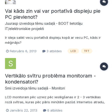
Vai kāds zin vai var portatīvā displeju pie
PC pievienot?
Juurasp izveidoja tēmu sadaļā -
BOOT lietotāju
IT/elektroniskie projekti
Ir ideja salikt vecu portatīvā displeju kopā ar vecu PC, kāds ir
mēģinājis?
Februāris 6, 2013
3 atbildes
LCD
TFT
Vertikālo svītru problēma monitoram -
kondensatori?
Smii izveidoja tēmu sadaļā -
Monitori
LCD monitoram pēc uzreiz pēc ieslēgšanas ir 2 - 3 vertikālas
rozā svītras, kuras pēc pāris minūtēm pazūd. Internetos atradu,
ka pie vainas varētu būt kondensatori, kas ir sākuši sažūt(?) un
Janvāris 22, 2013
6 atbildes