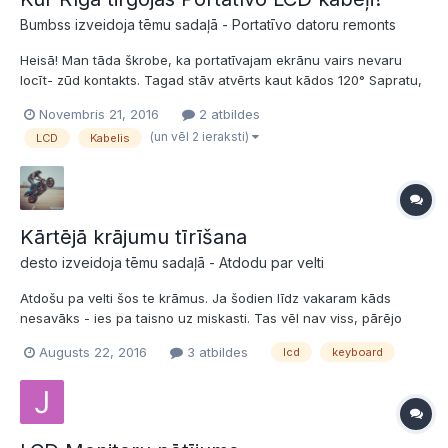
Bumbss izveidoja tēmu sadaļā -
Portatīvo datoru remonts
Heisā! Man tāda škrobe, ka portatīvajam ekrānu vairs nevaru
locīt- zūd kontakts. Tagad stāv atvērts kaut kādos 120° Sapratu,
ka vaina ir LCD kabelī, zinot, ka tas ir ļoti plāns un šo gadu laikā,
Novembris 21, 2016
2 atbildes
visdrīzāk arī esmu kādā vietā to pārlocījis. Vai Jums ir zināma
(un vēl 2 ieraksti)
LCD
Kabelis
vieta Rīgā, kāds e-veikals vai...
Kārtējā krājumu tīrīšana
desto izveidoja tēmu sadaļā -
Atdodu par velti
Atdošu pa velti šos te krāmus. Ja šodien līdz vakaram kāds
nesavāks - ies pa taisno uz miskasti. Tas vēl nav viss, pārējo
salikšu dienas laikā. 28 klaviatūras no aizvēsturiskiem
Augusts 22, 2016
3 atbildes
lcd
keyboard
datoriem(Lenovo, IBM, Acer, Compal, Fujitsu, etc.) Divas ccfl
matricas 15,6" un 14,1". Ejošas!!!