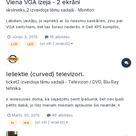
Viena VGA izeja - 2 ekrāni
skolnieks_2 izveidoja tēmu sadaļā -
Monitori
Labdien, jautāju, jo iepriekš ar šo neesmu saskāries, zinu par
VGA switchiem, bet tas šoreiz nederēs. Ir Dell XPS kompītis,
kuram vispār ir mini-display port izeja, bet, lai atvieglotu procesu
Jūnijs 3, 2015
18 atbildes
spraužoties un nesot kompi prom no ofisa ir maza dokstacija (ar
(un vēl 2 ieraksti)
LCD
LED
ārējo Hdd, klaviatūru, peli utt), caur...
Ieliektie (curved) televizori.
ticket2 izveidoja tēmu sadaļā -
Televizori / DVD, Blu-Ray
tehnika
Ir ieviesusies doma, ka vajadzētu ņemt īpašumā, bet nav īpaši
pētīts dabā, jo līdz manam miestam aptaustei šie neatnāk. Ir
dzirdēts, ka tas liekums ir tīri mārketingam...Un tomēr, kāda tad ir
Marts 30, 2015
48 atbildes
tā bilde? Klāt tiks slēgts SAT gan SD/HD. Un, protams, interesē
(un vēl 2 ieraksti)
tv
led
pieejamākie modeļi no samsunga ue48h6800,ue5...