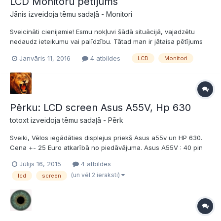
LCD Monitoru pētījums
Jānis izveidoja tēmu sadaļā -
Monitori
Sveicināti cienijamie! Esmu nokļuvi šādā situācijā, vajadzētu
nedaudz ieteikumu vai palīdzību. Tātad man ir jātaisa pētījums
par LCD monitoriem, un man ir neskaidrs par šādiem
Janvāris 11, 2016
4 atbildes
LCD
Monitori
jautājumiem: Pētījuma uzdevumi Pētījuma hipotēze un Pētījuma
metodes. Vai ir iespējams kādus resursus atrast par šo? Pa...
Pērku: LCD screen Asus A55V, Hp 630
totoxt izveidoja tēmu sadaļā -
Pērk
Sveiki, Vēlos iegādāties displejus priekš Asus a55v un HP 630.
Cena +- 25 Euro atkarībā no piedāvājuma. Asus A55V : 40 pin
LED screen socket , WXGA (1366x768),15.6-inch WideScreen.
Jūlijs 16, 2015
4 atbildes
Hp 630: 15.6 LED BOTTOM LEFT WXGA HD 1366x768 Būtu
(un vēl 2 ieraksti)
lcd
screen
vēlama savākšana Rīgas rajonā. Paldies ! Tiešā...