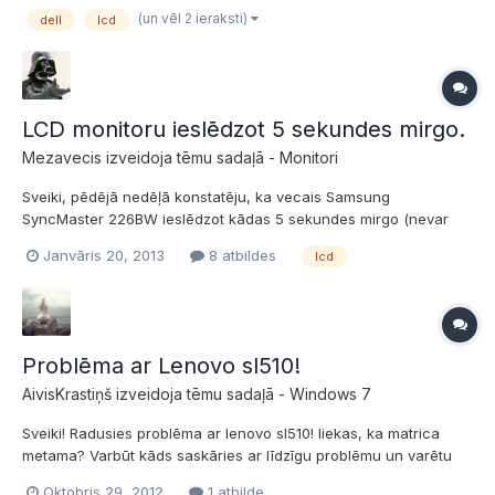
attiecīgi bez uzsilšanas nespēj iedot vajadzīgo lādiņu. Jautājums
(un vēl 2 ieraksti)
dell
lcd
- ko darīt tālāk - samierināties, v...
LCD monitoru ieslēdzot 5 sekundes mirgo.
Mezavecis izveidoja tēmu sadaļā -
Monitori
Sveiki, pēdējā nedēļā konstatēju, ka vecais Samsung
SyncMaster 226BW ieslēdzot kādas 5 sekundes mirgo (nevar
saprast, bilde vai apgaismojums) un pēc tam viss normalizējas
Janvāris 20, 2013
8 atbildes
lcd
un bildi rāda normāli kaut visu dienu. Tā notiek gan atgriežoties
no miega režīma, bet arī ieslēdzot monitoru. Interesanti, k...
Problēma ar Lenovo sl510!
AivisKrastiņš izveidoja tēmu sadaļā -
Windows 7
Sveiki! Radusies problēma ar lenovo sl510! liekas, ka matrica
metama? Varbūt kāds saskāries ar līdzīgu problēmu un varētu
dalīties pieredzē! Pārbaudīju kontaktus, viss tieši tā kā tam jābūt.
Oktobris 29, 2012
1 atbilde