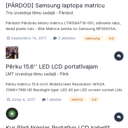
[PĀRDOD] Samsung laptopa matricu
Trix izveidoja tēmu sadaļā -
Pārdod
Pārdots! Pārdodu lietotu matricu LTN156AT19-001, stāvoklis labs,
dead pixels nav - 80e Matrica ņemta no Samsung NP300V5A,
nepateikšu saderību ar citiem portatīvajiem! Pašsavākšana tikai!
Septembris 14, 2017
3 atbildes
samsung
lcd
Purvciems - Centrs - Imanta
Pērku 15.6'' LED LCD portatīvajam
LMT izveidoja tēmu sadaļā -
Pērk
Pērku matricu 15.6-inch WideScreen Resolution: WXGA
(1366x768) HD Backlight type: LED 40 pin LED screen socket Līdz
30eur esmu gatavs dot. Pirms pirkšanas pieslēgšu un
Jūnijs 4, 2017
1 atbilde
matrica
lcd
pārbaudīšu. Deal vislabāk veikšu Ogrē vai tās tuvumā, ja Rīgā,
tad tālāk par Ķengaragu nav...
Kur Rīgā tirgojas Portatīvo LCD kabeļi?