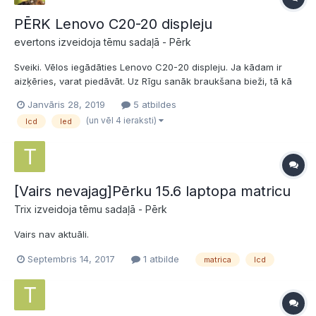
PĒRK Lenovo C20-20 displeju
evertons izveidoja tēmu sadaļā -
Pērk
Sveiki. Vēlos iegādāties Lenovo C20-20 displeju. Ja kādam ir
aizķēries, varat piedāvāt. Uz Rīgu sanāk braukšana bieži, tā kā
tā nav problēma. Cenu īsti nezinu, bet piedāvāju 50-100
Janvāris 28, 2019
5 atbildes
naudiņas. Paldies
(un vēl 4 ieraksti)
lcd
led
[Vairs nevajag]Pērku 15.6 laptopa matricu
Trix izveidoja tēmu sadaļā -
Pērk
Vairs nav aktuāli.
Septembris 14, 2017
1 atbilde
matrica
lcd