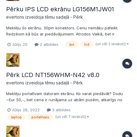
Pērku IPS LCD ekrānu LG156M1JW01
evertons izveidoja tēmu sadaļā -
Pērk
Meklēju šo ekrānu. 30pin konektors. Cenu nemāku pateikt.
Redzēsim kā būs ar piedāvājumiem. Atrodos Valkā, bet ir
pieejami visi iespējamie kurjeri (pakomāti) kā arī regulāri
(un vēl 2 ieraksti)
Jūlijs 20
2 atbildes
ips
lcd
braukāju uz Rīgu.
Pērk LCD NT156WHM-N42 v8.0
evertons izveidoja tēmu sadaļā -
Pērk
Meklēju portatīvam datoram ekrānu. Ko varat piedāvāt? Dodu
~Eur 50,-, bet cena ir runājama uz abām pusēm, atkarīgs no
monitora stāvokļa. Varam izmantot Dpd un Omnivas
Jūlijs 28, 2022
3 atbildes
pakalpojumus.
(un vēl 7 ieraksti)
laptop
portatīvais