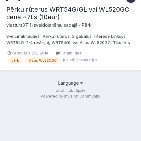
Pērku rūterus WRT54G/GL vai WL520GC
cena ~7Ls (10eur)
viesturs0711 izveidoja tēmu sadaļā -
Pērk
Sveicināti tautieši! Pērku rūterus, 2 gabalus. Interesē Linksys
WRT54G (1-4 revīzija), WRT54GL vai Asus WL520GC. Tiks likts
virsū DD-WRT. Cena aptuveni 7 lati vai 10 eur par gabalu!
Februāris 26, 2014
10 atbildes
Gribētos abus uzreiz no viena pārdevēja! Piedāvājumus lūdzu
(un vēl 2 ieraksti)
pērk
Asus WL520GC
šeit vai PM. Paldies!
Language
boot.ritakafija.lv
Powered by Invision Community