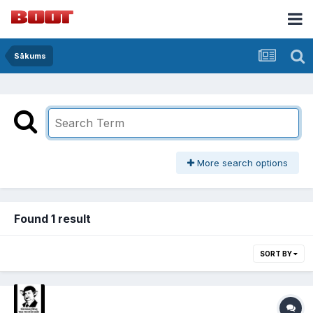
Sākums
More search options
Found 1 result
SORT BY